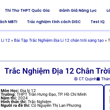
Thi Thử THPT Quốc Gia
Đánh Giá Năng Lực
L
cách MBTI
Trắc nghiệm tính cách DISC
Test IQ
 Lí 12
»
Bài Tập Trắc Nghiệm Địa Lí 12 chân trời sáng tạo
»
T
Trắc Nghiệm Địa 12 Chân Trời
CT Quỳnh
Thán
Môn Học:
Địa lý 12
Trường:
THPT Trần Hưng Đạo, TP. Hồ Chí Minh
Năm thi:
2024
Hình thức thi:
Trắc Nghiệm
Người ra đề thi:
Cô Nguyễn Thị Lan Phương