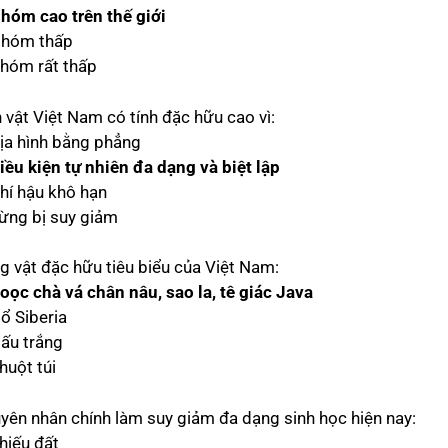
hóm cao trên thế giới
Nhóm thấp
Nhóm rất thấp
 vật Việt Nam có tính đặc hữu cao vì:
Địa hình bằng phẳng
iều kiện tự nhiên đa dạng và biệt lập
Khí hậu khô hạn
Rừng bị suy giảm
g vật đặc hữu tiêu biểu của Việt Nam:
oọc chà vá chân nâu, sao la, tê giác Java
Hổ Siberia
Gấu trắng
huột túi
yên nhân chính làm suy giảm đa dạng sinh học hiện nay:
hiếu đất