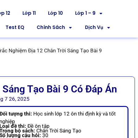
ớp 12
Lớp 11
Lớp 10
Lớp 1 – 9
Test EQ
Chính Sách
Dịch Vụ
rắc Nghiệm Địa 12 Chân Trời Sáng Tạo Bài 9
 Sáng Tạo Bài 9 Có Đáp Án
g 7 26, 2025
Đối tượng thi:
Học sinh lớp 12 ôn thi định kỳ và tốt
nghiệp
Loại đề thi:
Đề ôn tập
Trong bộ sách:
Chân Trời Sáng Tạo
Số lượng câu hỏi:
30