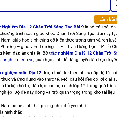
Làm bài 
c Nghiệm Địa 12 Chân Trời Sáng Tạo Bài 9
là bộ câu hỏi ôn
 chương trình sách giáo khoa Chân Trời Sáng Tạo. Bài này tậ
t Nam, giúp học sinh củng cố kiến thức trọng tâm và rèn luy
 Phương – giáo viên Trường THPT Trần Hưng Đạo, TP. Hồ Chí
g kèm đáp án chi tiết. Bộ
trắc nghiệm Địa lý 12 Chân Trời 
racnghiem.edu.vn
, giúp học sinh dễ dàng luyện tập trực tuyế
c nghiệm môn Địa 12
được thiết kế theo nhiều cấp độ từ nhậ
n thức và ứng dụng vào thực tế. Mỗi câu hỏi đều có lời giải s
là tài liệu hỗ trợ đắc lực cho học sinh lớp 12 trong quá trình
nghiệp. Bộ đề này đóng vai trò quan trọng trong kho tài liệu
t Nam có hệ sinh thái phong phú chủ yếu nhờ:
ịa hình thấp