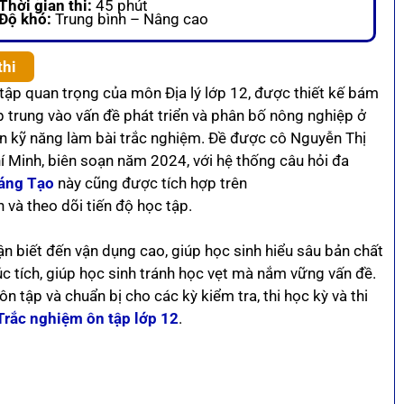
Thời gian thi:
45 phút
Độ khó:
Trung bình – Nâng cao
thi
 tập quan trọng của môn Địa lý lớp 12, được thiết kế bám
p trung vào vấn đề phát triển và phân bố nông nghiệp ở
ện kỹ năng làm bài trắc nghiệm. Đề được cô Nguyễn Thị
 Minh, biên soạn năm 2024, với hệ thống câu hỏi đa
Sáng Tạo
này cũng được tích hợp trên
n và theo dõi tiến độ học tập.
n biết đến vận dụng cao, giúp học sinh hiểu sâu bản chất
úc tích, giúp học sinh tránh học vẹt mà nắm vững vấn đề.
 ôn tập và chuẩn bị cho các kỳ kiểm tra, thi học kỳ và thi
Trắc nghiệm ôn tập lớp 12
.