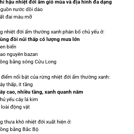
hí hậu nhiệt đới ẩm gió mùa và địa hình đa dạng
Nguồn nước dồi dào
Đất đai màu mỡ
g nhiệt đới ẩm thường xanh phân bố chủ yếu ở:
ùng đồi núi thấp có lượng mưa lớn
Ven biển
Cao nguyên bazan
Đồng bằng sông Cửu Long
 điểm nổi bật của rừng nhiệt đới ẩm thường xanh:
ây thấp, ít tầng
ây cao, nhiều tầng, xanh quanh năm
Chủ yếu cây lá kim
t loài động vật
g thưa khô nhiệt đới xuất hiện ở:
Đồng bằng Bắc Bộ