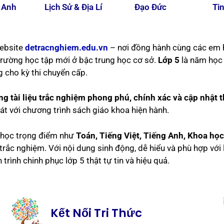
 Anh
Lịch Sử & Địa Lí
Đạo Đức
Ti
ebsite
detracnghiem.edu.vn
– nơi đồng hành cùng các em h
rường học tập mới ở bậc trung học cơ sở.
Lớp 5
là năm học 
g cho kỳ thi chuyển cấp.
g tài liệu trắc nghiệm phong phú, chính xác và cập nhật
át với chương trình sách giáo khoa hiện hành.
n học trọng điểm như
Toán, Tiếng Việt, Tiếng Anh, Khoa học, 
rắc nghiệm. Với nội dung sinh động, dễ hiểu và phù hợp với 
rình chinh phục lớp 5 thật tự tin và hiệu quả.
Kết Nối Tri Thức