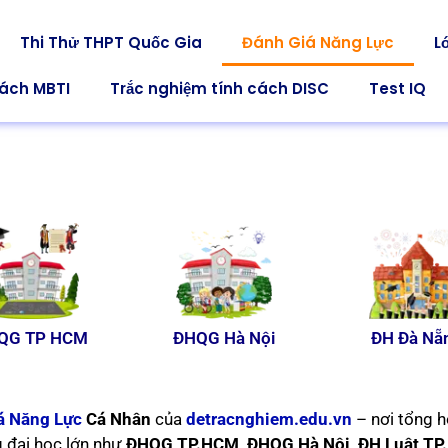
Thi Thử THPT Quốc Gia
Đánh Giá Năng Lực
L
cách MBTI
Trắc nghiệm tính cách DISC
Test IQ
QG TP HCM
ĐHQG Hà Nội
ĐH Đà Nẵ
á Năng Lực
Cá Nhân
của
detracnghiem.edu.vn
– nơi tổng 
g đại học lớn như
ĐHQG TP.HCM, ĐHQG Hà Nội, ĐH Luật T