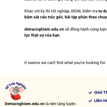
Khác với kỳ thi tốt nghiệp, ĐGNL kiểm tra
tư d
bám sát cấu trúc gốc
,
bài tập phân theo chu
detracnghiem.edu.vn
sẽ đồng hành cùng bạn 
lực thật sự của bạn
.
It seems we can’t find what you’re looking for.
Giới T
Liên H
Detracnghiem.edu.vn
là nền tảng luyện