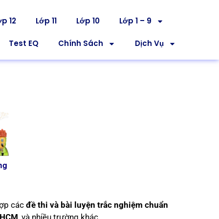
ớp 12
Lớp 11
Lớp 10
Lớp 1 – 9
Test EQ
Chính Sách
Dịch Vụ
ng
hợp các
đề thi và bài luyện trắc nghiệm chuẩn
P.HCM
, và nhiều trường khác.