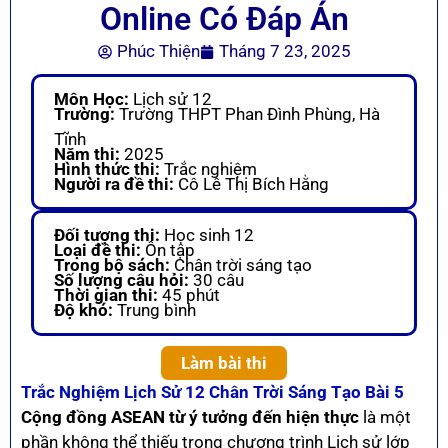
Online Có Đáp Án
Phúc Thiện
Tháng 7 23, 2025
Môn Học:
Lịch sử 12
Trường:
Trường THPT Phan Đình Phùng, Hà
Tĩnh
Năm thi:
2025
Hình thức thi:
Trắc nghiệm
Người ra đề thi:
Cô Lê Thị Bích Hằng
Đối tượng thi:
Học sinh 12
Loại đề thi:
Ôn tập
Trong bộ sách:
Chân trời sáng tạo
Số lượng câu hỏi:
30 câu
Thời gian thi:
45 phút
Độ khó:
Trung bình
Làm bài thi
Trắc Nghiệm Lịch Sử 12 Chân Trời Sáng Tạo Bài 5
Cộng đồng ASEAN từ ý tưởng đến hiện thực
là một
phần không thể thiếu trong chương trình Lịch sử lớp