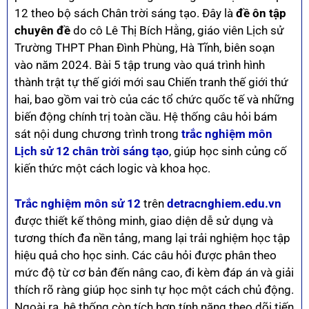
12 theo bộ sách Chân trời sáng tạo. Đây là
đề ôn tập
chuyên đề
do cô Lê Thị Bích Hằng, giáo viên Lịch sử
Trường THPT Phan Đình Phùng, Hà Tĩnh, biên soạn
vào năm 2024. Bài 5 tập trung vào quá trình hình
thành trật tự thế giới mới sau Chiến tranh thế giới thứ
hai, bao gồm vai trò của các tổ chức quốc tế và những
biến động chính trị toàn cầu. Hệ thống câu hỏi bám
sát nội dung chương trình trong
trắc nghiệm môn
Lịch sử 12 chân trời sáng tạo
, giúp học sinh củng cố
kiến thức một cách logic và khoa học.
Trắc nghiệm môn sử 12
trên
detracnghiem.edu.vn
được thiết kế thông minh, giao diện dễ sử dụng và
tương thích đa nền tảng, mang lại trải nghiệm học tập
hiệu quả cho học sinh. Các câu hỏi được phân theo
mức độ từ cơ bản đến nâng cao, đi kèm đáp án và giải
thích rõ ràng giúp học sinh tự học một cách chủ động.
Ngoài ra, hệ thống còn tích hợp tính năng theo dõi tiến