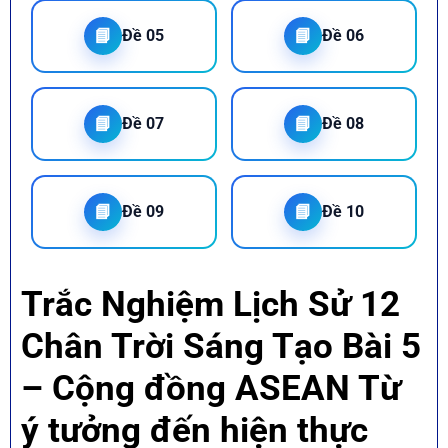
📘
📘
Đề 05
Đề 06
📘
📘
Đề 07
Đề 08
📘
📘
Đề 09
Đề 10
Trắc Nghiệm Lịch Sử 12
Chân Trời Sáng Tạo Bài 5
– Cộng đồng ASEAN Từ
ý tưởng đến hiện thực