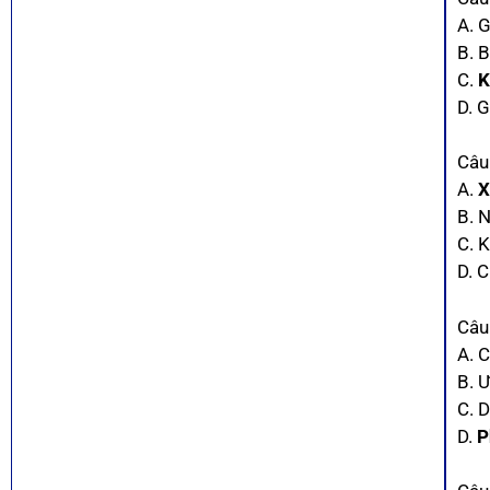
A. 
B. 
C.
K
D. 
Câu
A.
X
B. 
C. K
D. 
Câu
A. C
B. 
C. 
D.
P