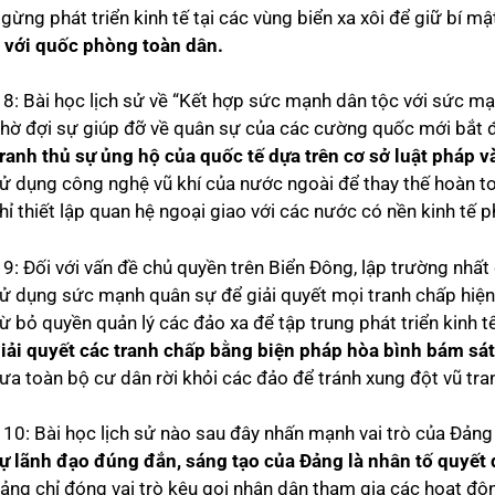
gừng phát triển kinh tế tại các vùng biển xa xôi để giữ bí m
 với quốc phòng toàn dân.
 8: Bài học lịch sử về “Kết hợp sức mạnh dân tộc với sức mạ
Chờ đợi sự giúp đỡ về quân sự của các cường quốc mới bắt 
ranh thủ sự ủng hộ của quốc tế dựa trên cơ sở luật pháp và
Sử dụng công nghệ vũ khí của nước ngoài để thay thế hoàn t
hỉ thiết lập quan hệ ngoại giao với các nước có nền kinh tế ph
 9: Đối với vấn đề chủ quyền trên Biển Đông, lập trường nhấ
Sử dụng sức mạnh quân sự để giải quyết mọi tranh chấp hiện
ừ bỏ quyền quản lý các đảo xa để tập trung phát triển kinh tế
iải quyết các tranh chấp bằng biện pháp hòa bình bám sát
Đưa toàn bộ cư dân rời khỏi các đảo để tránh xung đột vũ tra
 10: Bài học lịch sử nào sau đây nhấn mạnh vai trò của Đản
ự lãnh đạo đúng đắn, sáng tạo của Đảng là nhân tố quyết đ
Đảng chỉ đóng vai trò kêu gọi nhân dân tham gia các hoạt độ