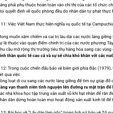
ảng phải phụ thuộc hoàn toàn vào chỉ thị của các tổ chức chí
Mọi quyết định về quốc phòng đều do nhân dân tự phát thực
 11: Việc Việt Nam thực hiện nghĩa vụ quốc tế tại Campuch
Mong muốn xâm chiếm và cai trị lâu dài các nước láng giềng 
Sự lệ thuộc vào quan điểm chính trị của các nước phương Tây
Nhu cầu mở rộng thị trường tiêu thụ hàng hóa sang các vùng 
inh thần quốc tế cao cả và sự sẻ chia khó khăn với các nư
 12: Trong cuộc chiến đấu bảo vệ biên giới phía Bắc (1979),
ét qua việc
Đồng loạt di cư sang các nước láng giềng để tìm sự giúp đỡ
àng vạn thanh niên tình nguyện lên đường ra mặt trận để 
Các nhà khoa học tập trung sản xuất vũ khí hạt nhân để răn đ
Nhân dân dừng hoàn toàn mọi hoạt động sản xuất kinh tế để t
13: Bài học về “Lấy dân làm gốc” trong lịch sử bảo vệ Tổ quố