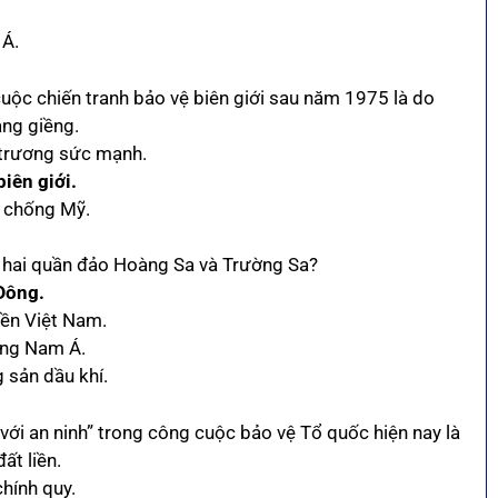
 Á.
uộc chiến tranh bảo vệ biên giới sau năm 1975 là do
ng giềng.
ô trương sức mạnh.
iên giới.
n chống Mỹ.
ủa hai quần đảo Hoàng Sa và Trường Sa?
Đông.
iền Việt Nam.
ông Nam Á.
g sản dầu khí.
ới an ninh” trong công cuộc bảo vệ Tổ quốc hiện nay là
ất liền.
chính quy.