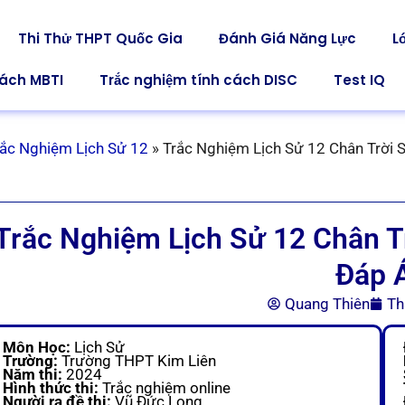
Thi Thử THPT Quốc Gia
Đánh Giá Năng Lực
L
cách MBTI
Trắc nghiệm tính cách DISC
Test IQ
rắc Nghiệm Lịch Sử 12
»
Trắc Nghiệm Lịch Sử 12 Chân Trời 
Trắc Nghiệm Lịch Sử 12 Chân Tr
Đáp 
Quang Thiên
Th
Môn Học:
Lịch Sử
Trường:
Trường THPT Kim Liên
Năm thi:
2024
Hình thức thi:
Trắc nghiệm online
Người ra đề thi:
Vũ Đức Long