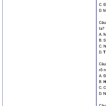
C. Đ
D. 
Câu
ta?
A. 
B. 
C. 
D.
T
Câu
rõ n
A. 
B.
H
C. 
D. 
Câu 