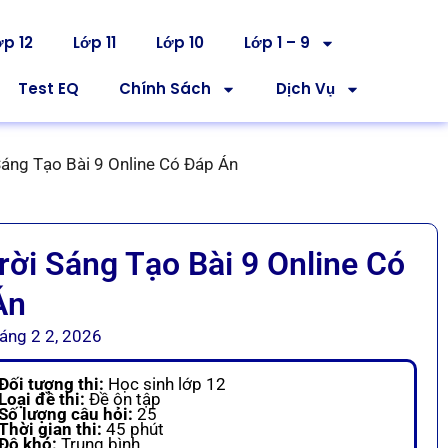
ớp 12
Lớp 11
Lớp 10
Lớp 1 – 9
Test EQ
Chính Sách
Dịch Vụ
Sáng Tạo Bài 9 Online Có Đáp Án
ời Sáng Tạo Bài 9 Online Có
Án
áng 2 2, 2026
Đối tượng thi:
Học sinh lớp 12
Loại đề thi:
Đề ôn tập
Số lượng câu hỏi:
25
Thời gian thi:
45 phút
Độ khó:
Trung bình