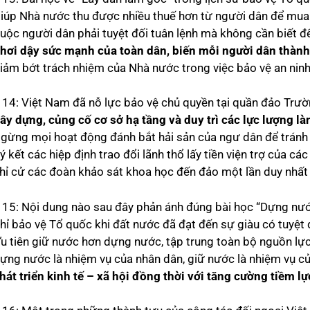
Giúp Nhà nước thu được nhiều thuế hơn từ người dân để mua
Buộc người dân phải tuyệt đối tuân lệnh mà không cần biết đế
hơi dậy sức mạnh của toàn dân, biến mỗi người dân thành
Giảm bớt trách nhiệm của Nhà nước trong việc bảo vệ an ninh 
 14: Việt Nam đã nỗ lực bảo vệ chủ quyền tại quần đảo Trư
ây dựng, củng cố cơ sở hạ tầng và duy trì các lực lượng là
Ngừng mọi hoạt động đánh bắt hải sản của ngư dân để tránh
ý kết các hiệp định trao đổi lãnh thổ lấy tiền viện trợ của cá
Chỉ cử các đoàn khảo sát khoa học đến đảo một lần duy nhấ
 15: Nội dung nào sau đây phản ánh đúng bài học “Dựng nước
hỉ bảo vệ Tổ quốc khi đất nước đã đạt đến sự giàu có tuyệt đ
Ưu tiên giữ nước hơn dựng nước, tập trung toàn bộ nguồn lự
Dựng nước là nhiệm vụ của nhân dân, giữ nước là nhiệm vụ củ
hát triển kinh tế – xã hội đồng thời với tăng cường tiềm l