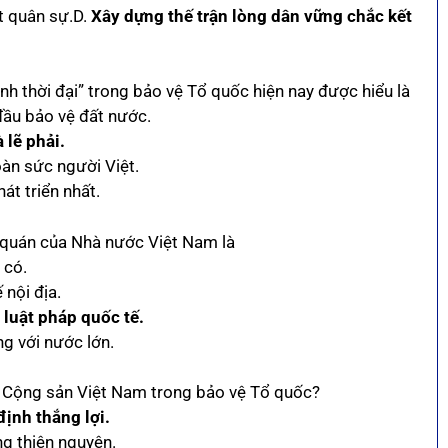
ật quân sự.D.
Xây dựng thế trận lòng dân vững chắc kết
nh thời đại” trong bảo vệ Tổ quốc hiện nay được hiểu là
đầu bảo vệ đất nước.
 lẽ phải.
oàn sức người Việt.
át triển nhất.
t quán của Nhà nước Việt Nam là
 có.
 nội địa.
 luật pháp quốc tế.
ng với nước lớn.
g Cộng sản Việt Nam trong bảo vệ Tổ quốc?
ịnh thắng lợi.
ng thiện nguyện.