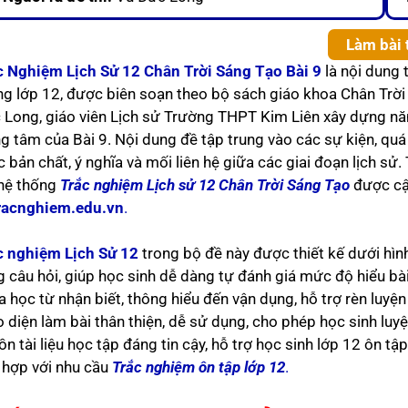
Làm bài 
c Nghiệm Lịch Sử 12 Chân Trời Sáng Tạo Bài 9
là nội dung 
ng lớp 12, được biên soạn theo bộ sách giáo khoa Chân Trời 
 Long, giáo viên Lịch sử Trường THPT Kim Liên xây dựng nă
g tâm của Bài 9. Nội dung đề tập trung vào các sự kiện, quá 
 bản chất, ý nghĩa và mối liên hệ giữa các giai đoạn lịch sử.
 hệ thống
Trắc nghiệm Lịch sử 12 Chân Trời Sáng Tạo
được cậ
racnghiem.edu.vn
.
c nghiệm Lịch Sử 12
trong bộ đề này được thiết kế dưới hình 
g câu hỏi, giúp học sinh dễ dàng tự đánh giá mức độ hiểu bà
 học từ nhận biết, thông hiểu đến vận dụng, hỗ trợ rèn luyện
 diện làm bài thân thiện, dễ sử dụng, cho phép học sinh luyện
n tài liệu học tập đáng tin cậy, hỗ trợ học sinh lớp 12 ôn tậ
 hợp với nhu cầu
Trắc nghiệm ôn tập lớp 12
.