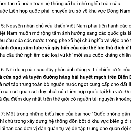
Làm tan rã hoàn toàn hệ thống xã hội chủ nghĩa toàn cầu.
Buộc Liên hợp quốc phải chuyển trụ sở về khu vực Đông Nam
 5: Nguyên nhân chủ yếu khiến Việt Nam phải tiến hành các c
Việt Nam muốn mở rộng tầm ảnh hưởng sang các quốc gia lá
Yêu cầu của các nước trong phe xã hội chủ nghĩa về việc ph
ành động xâm lược và gây hấn của các thế lực thù địch ở b
Nhu cầu thử nghiệm các loại vũ khí mới sau cuộc kháng chiế
 6: Nội dung nào sau đây phản ánh đúng vị trí chiến lược c
à cửa ngõ và tuyến đường hàng hải huyết mạch trên Biển 
Là nơi tập trung toàn bộ nguồn nước ngọt cung cấp cho đất l
Là căn cứ quân sự duy nhất của Liên hợp quốc tại khu vực Đ
Là địa điểm duy nhất trên thế giới có nguồn tài nguyên khoán
 7: Một trong những biểu hiện của bài học “Quốc phòng gắn v
hỉ chú trọng xây dựng hệ thống đồn bốt ở khu vực biên giới đ
iải tán các đơn vị dân quân tự vệ để tập trung cho quân đội 