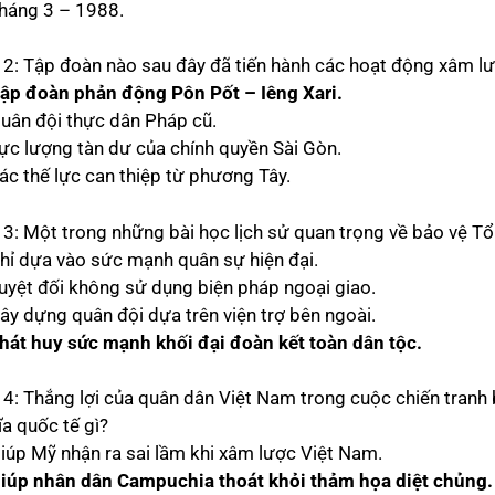
Tháng 3 – 1988.
 2: Tập đoàn nào sau đây đã tiến hành các hoạt động xâm 
ập đoàn phản động Pôn Pốt – Iêng Xari.
Quân đội thực dân Pháp cũ.
Lực lượng tàn dư của chính quyền Sài Gòn.
Các thế lực can thiệp từ phương Tây.
 3: Một trong những bài học lịch sử quan trọng về bảo vệ T
Chỉ dựa vào sức mạnh quân sự hiện đại.
Tuyệt đối không sử dụng biện pháp ngoại giao.
Xây dựng quân đội dựa trên viện trợ bên ngoài.
hát huy sức mạnh khối đại đoàn kết toàn dân tộc.
 4: Thắng lợi của quân dân Việt Nam trong cuộc chiến tranh
ĩa quốc tế gì?
Giúp Mỹ nhận ra sai lầm khi xâm lược Việt Nam.
iúp nhân dân Campuchia thoát khỏi thảm họa diệt chủng.