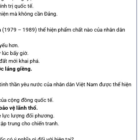
nh trị quốc tế.
 hiện mà không cần Đảng.
ia (1979 – 1989) thể hiện phẩm chất nào của nhân dân
yếu hơn.
 lúc bấy giờ.
đất mới khai phá.
ớc láng giềng.
 tinh thần yêu nước của nhân dân Việt Nam được thể hiện
 của cộng đồng quốc tế.
bảo vệ lãnh thổ.
e lực lượng đối phương.
ập trung cho chiến tranh.
c có ý nghĩa gì đối với hiện tại?