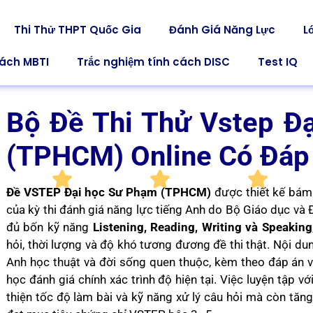
Thi Thử THPT Quốc Gia
Đánh Giá Năng Lực
L
cách MBTI
Trắc nghiệm tính cách DISC
Test IQ
Bộ Đề Thi Thử Vstep Đ
(TPHCM)
Online
Có Đáp
Đề VSTEP Đại học Sư Phạm (TPHCM)
được thiết kế bám 
của kỳ thi đánh giá năng lực tiếng Anh do Bộ Giáo dục và
đủ bốn kỹ năng
Listening, Reading, Writing và Speaking
hỏi, thời lượng và độ khó tương đương đề thi thật. Nội d
Anh học thuật và đời sống quen thuộc, kèm theo đáp án và 
học đánh giá chính xác trình độ hiện tại. Việc luyện tập vớ
thiện tốc độ làm bài và kỹ năng xử lý câu hỏi mà còn tăng