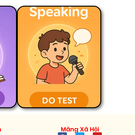
h
Mãng Xã Hội