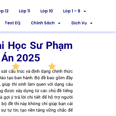
ớp 12
Lớp 11
Lớp 10
Lớp 1 – 9
Test EQ
Chính Sách
Dịch Vụ
ại Học Sư Phạm
 Án 2025
sát cấu trúc và định dạng chính thức
 Đào tạo ban hành. Bộ đề bao gồm đầy
, giúp thí sinh làm quen với dạng câu
ung được xây dựng từ các chủ đề tiếng
gợi ý trả lời chi tiết để hỗ trợ người
i bộ đề thi này không chỉ giúp bạn cải
 sự tự tin, tạo nền tảng vững chắc để