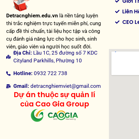
Giới T
Liên H
Detracnghiem.edu.vn
là nền tảng luyện
CEO L
thi trắc nghiệm trực tuyến miễn phí, cung
cấp đề thi chuẩn, tài liệu học tập và công
cụ đánh giá năng lực cho học sinh, sinh
viên, giáo viên và người học suốt đời.
Địa Chỉ:
Lầu 1C, 25 đường số 7 KDC
Cityland Parkhills, Phường 10
Hotline:
0932 722 738
Gmail:
detracnghiemviet@gmail.com
Dự án thuộc sự quản lí
của Cao Gia Group