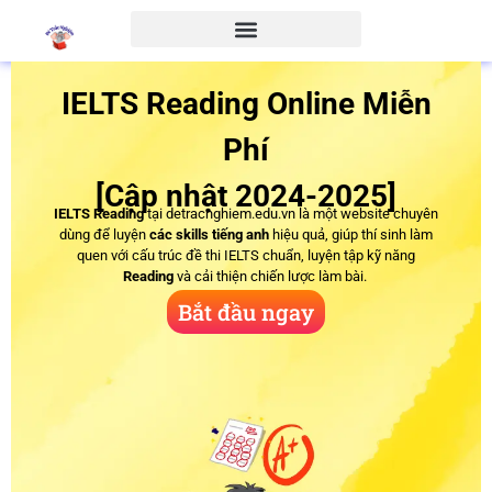
IELTS Reading Online
Miễn
Phí
[Cập nhật 2024-2025]
IELTS Reading
tại detracnghiem.edu.vn là một website chuyên
dùng để luyện
các skills tiếng anh
hiệu quả, giúp thí sinh làm
quen với
cấu trúc đề thi IELTS
chuẩn, luyện tập kỹ năng
Reading
và cải thiện
chiến lược làm bài
.
Bắt đầu ngay