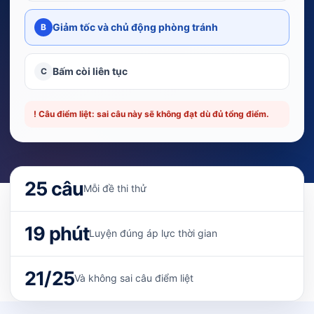
Giảm tốc và chủ động phòng tránh
B
Bấm còi liên tục
C
! Câu điểm liệt: sai câu này sẽ không đạt dù đủ tổng điểm.
25 câu
Mỗi đề thi thử
19 phút
Luyện đúng áp lực thời gian
21/25
Và không sai câu điểm liệt