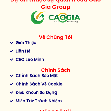
Gia Group
Về Chúng Tôi
Giới Thiệu
Liên Hệ
CEO Leo Minh
Chính Sách
Chính Sách Bảo Mật
Chính Sách Về Cookie
Điều Khoản Sử Dụng
Miền Trừ Trách Nhiệm