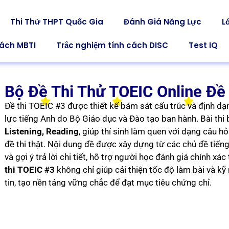
Thi Thử THPT Quốc Gia
Đánh Giá Năng Lực
L
cách MBTI
Trắc nghiệm tính cách DISC
Test IQ
Bộ Đề Thi Thử TOEIC Online Đề
Đề thi TOEIC #3 được thiết kế bám sát cấu trúc và định dạ
lực tiếng Anh do Bộ Giáo dục và Đào tạo ban hành. Bài th
Listening, Reading
, giúp thí sinh làm quen với dạng câu h
đề thi thật. Nội dung đề được xây dựng từ các chủ đề tiến
và gợi ý trả lời chi tiết, hỗ trợ người học đánh giá chính xác 
thi TOEIC #3
không chỉ giúp cải thiện tốc độ làm bài và kỹ
tin, tạo nền tảng vững chắc để đạt mục tiêu chứng chỉ.