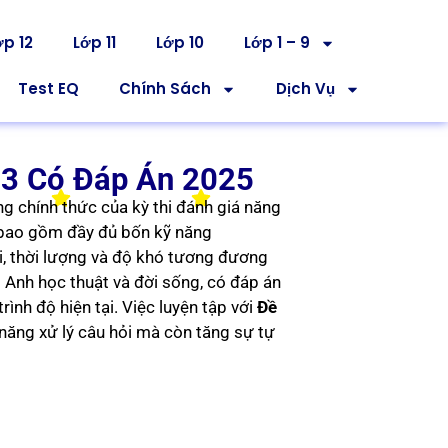
ớp 12
Lớp 11
Lớp 10
Lớp 1 – 9
Test EQ
Chính Sách
Dịch Vụ
 3 Có Đáp Án 2025
ng chính thức của kỳ thi đánh giá năng
i bao gồm đầy đủ bốn kỹ năng
ỏi, thời lượng và độ khó tương đương
g Anh học thuật và đời sống, có đáp án
trình độ hiện tại. Việc luyện tập với
Đề
 năng xử lý câu hỏi mà còn tăng sự tự