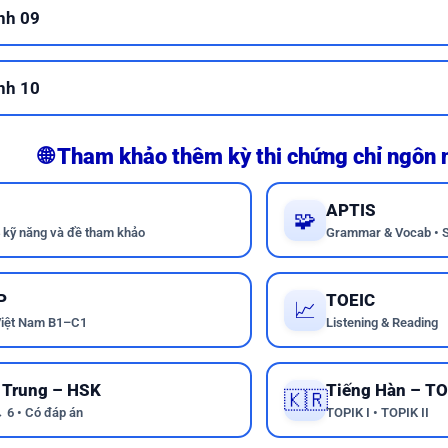
nh 09
nh 10
🌐 Tham khảo thêm kỳ thi chứng chỉ ngôn
APTIS
🧩
 kỹ năng và đề tham khảo
Grammar & Vocab • S
P
TOEIC
📈
iệt Nam B1–C1
Listening & Reading
 Trung – HSK
Tiếng Hàn – T
🇰🇷
 6 • Có đáp án
TOPIK I • TOPIK II