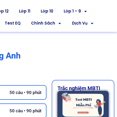
ớp 12
Lớp 11
Lớp 10
Lớp 1 – 9
Test EQ
Chính Sách
Dịch Vụ
g Anh
Trắc nghiệm MBTI
50 câu • 90 phút
50 câu • 90 phút