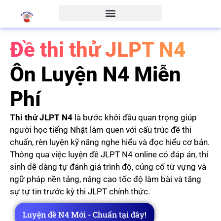
Đề thi thử JLPT N4
Ôn Luyện N4 Miễn
Phí
Thi thử JLPT N4
là bước khởi đầu quan trọng giúp
người học tiếng Nhật làm quen với cấu trúc đề thi
chuẩn, rèn luyện kỹ năng nghe hiểu và đọc hiểu cơ bản.
Thông qua việc luyện đề JLPT N4 online có đáp án, thí
sinh dễ dàng tự đánh giá trình độ, củng cố từ vựng và
ngữ pháp nền tảng, nâng cao tốc độ làm bài và tăng
sự tự tin trước kỳ thi JLPT chính thức.
Luyện đề N4 Mới - Chuẩn tại đây!