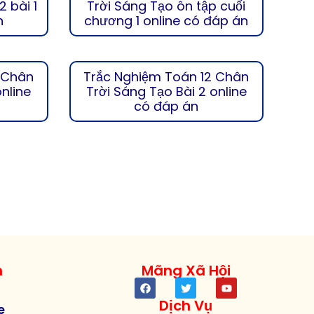
2 bài 1
Trời Sáng Tạo ôn tập cuối
n
chương 1 online có đáp án
 Chân
Trắc Nghiệm Toán 12 Chân
online
Trời Sáng Tạo Bài 2 online
có đáp án
h
Mãng Xã Hội
Dịch Vụ
e