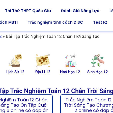
Thi Thử THPT Quốc Gia
Đánh Giá Năng Lực
L
cách MBTI
Trắc nghiệm tính cách DISC
Test IQ
2
»
Bài Tập Trắc Nghiệm Toán 12 Chân Trời Sáng Tạo
Lịch Sử 12
Địa Lí 12
Hoá Học 12
Sinh Học 12
Tập Trắc Nghiệm Toán 12 Chân Trời Sán
 Nghiệm Toán 12 Chân
Trắc Nghiệm Toán 12
Sáng Tạo Ôn Tập Cuối
Trời Sáng Tạo Chương
g 6 online có đáp án
2 online có đáp 