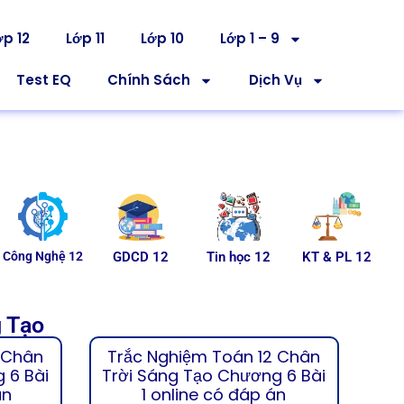
ớp 12
Lớp 11
Lớp 10
Lớp 1 – 9
Test EQ
Chính Sách
Dịch Vụ
Công Nghệ 12
GDCD 12
Tin học 12
KT & PL 12
g Tạo
 Chân
Trắc Nghiệm Toán 12 Chân
 6 Bài
Trời Sáng Tạo Chương 6 Bài
án
1 online có đáp án