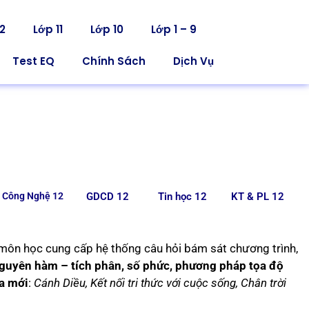
2
Lớp 11
Lớp 10
Lớp 1 – 9
Test EQ
Chính Sách
Dịch Vụ
Công Nghệ 12
GDCD 12
Tin học 12
KT & PL 12
 môn học cung cấp hệ thống câu hỏi bám sát chương trình,
nguyên hàm – tích phân, số phức, phương pháp tọa độ
a mới
:
Cánh Diều, Kết nối tri thức với cuộc sống, Chân trời