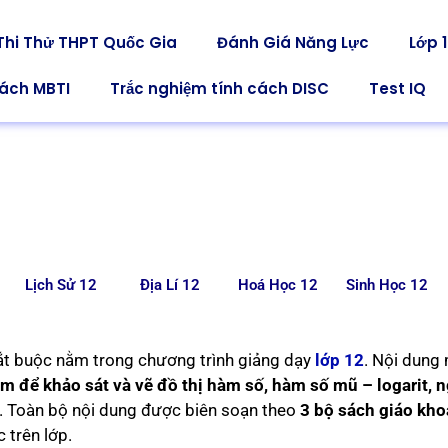
Thi Thử THPT Quốc Gia
Đánh Giá Năng Lực
Lớp 1
cách MBTI
Trắc nghiệm tính cách DISC
Test IQ
Lịch Sử 12
Địa Lí 12
Hoá Học 12
Sinh Học 12
t buộc nằm trong chương trình giảng dạy
lớp 12
. Nội dung
 để khảo sát và vẽ đồ thị hàm số, hàm số mũ – logarit, 
. Toàn bộ nội dung được biên soạn theo
3 bộ sách giáo kho
 trên lớp.