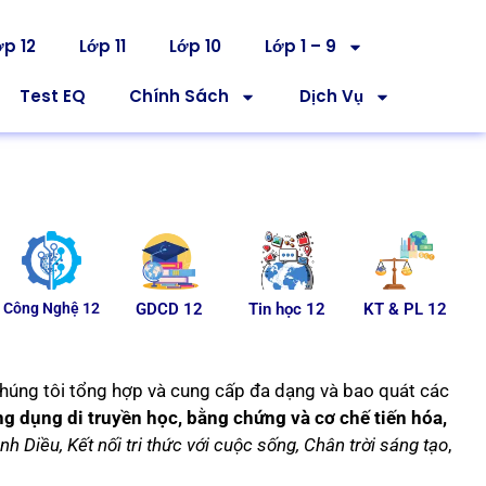
ớp 12
Lớp 11
Lớp 10
Lớp 1 – 9
Test EQ
Chính Sách
Dịch Vụ
Công Nghệ 12
GDCD 12
Tin học 12
KT & PL 12
húng tôi tổng hợp và cung cấp đa dạng và bao quát các
 ứng dụng di truyền học, bằng chứng và cơ chế tiến hóa,
nh Diều, Kết nối tri thức với cuộc sống, Chân trời sáng tạo
,