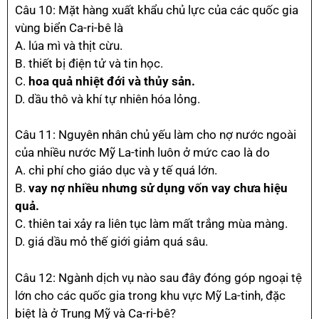
Câu 10: Mặt hàng xuất khẩu chủ lực của các quốc gia
vùng biển Ca-ri-bê là
A. lúa mì và thịt cừu.
B. thiết bị điện tử và tin học.
C.
hoa quả nhiệt đới và thủy sản.
D. dầu thô và khí tự nhiên hóa lỏng.
Câu 11: Nguyên nhân chủ yếu làm cho nợ nước ngoài
của nhiều nước Mỹ La-tinh luôn ở mức cao là do
A. chi phí cho giáo dục và y tế quá lớn.
B.
vay nợ nhiều nhưng sử dụng vốn vay chưa hiệu
quả.
C. thiên tai xảy ra liên tục làm mất trắng mùa màng.
D. giá dầu mỏ thế giới giảm quá sâu.
Câu 12: Ngành dịch vụ nào sau đây đóng góp ngoại tệ
lớn cho các quốc gia trong khu vực Mỹ La-tinh, đặc
biệt là ở Trung Mỹ và Ca-ri-bê?