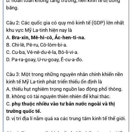
D. hoàn toàn không tăng trưởng, nền kinh tế bị đóng
băng.
Câu 2: Các quốc gia có quy mô kinh tế (GDP) lớn nhất
khu vực Mỹ La-tinh hiện nay là
A.
Bra-xin, Mê-hi-cô, Ác-hen-ti-na.
B. Chi-lê, Pê-ru, Cô-lôm-bi-a.
C. Cu-ba, Vê-nê-du-ê-la, Bô-li-vi-a.
D. Pa-ra-goay, U-ru-goay, Ê-cu-a-đo.
Câu 3: Một trong những nguyên nhân chính khiến nền
kinh tế Mỹ La-tinh phát triển thiếu ổn định là
A. thiếu hụt nghiêm trọng nguồn lao động phổ thông.
B. không có tài nguyên thiên nhiên để khai thác.
C.
phụ thuộc nhiều vào tư bản nước ngoài và thị
trường quốc tế.
D. vị trí địa lí nằm quá xa các trung tâm kinh tế thế giới.