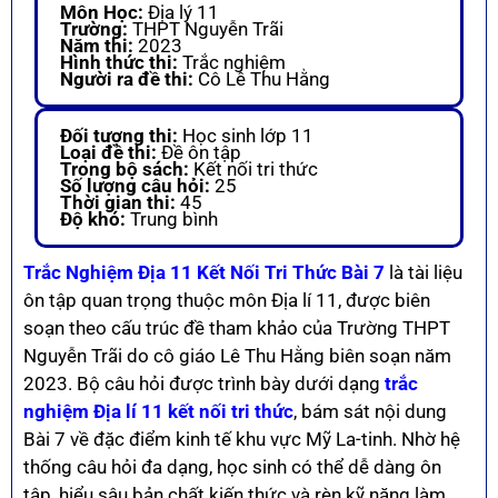
Môn Học:
Địa lý 11
Trường:
THPT Nguyễn Trãi
Năm thi:
2023
Hình thức thi:
Trắc nghiệm
Người ra đề thi:
Cô Lê Thu Hằng
Đối tượng thi:
Học sinh lớp 11
Loại đề thi:
Đề ôn tập
Trong bộ sách:
Kết nối tri thức
Số lượng câu hỏi:
25
Thời gian thi:
45
Độ khó:
Trung bình
Trắc Nghiệm Địa 11 Kết Nối Tri Thức Bài 7
là tài liệu
ôn tập quan trọng thuộc môn Địa lí 11, được biên
soạn theo cấu trúc đề tham khảo của Trường THPT
Nguyễn Trãi do cô giáo Lê Thu Hằng biên soạn năm
2023. Bộ câu hỏi được trình bày dưới dạng
trắc
nghiệm Địa lí 11 kết nối tri thức
, bám sát nội dung
Bài 7 về đặc điểm kinh tế khu vực Mỹ La-tinh. Nhờ hệ
thống câu hỏi đa dạng, học sinh có thể dễ dàng ôn
tập, hiểu sâu bản chất kiến thức và rèn kỹ năng làm