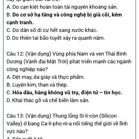
A. Do cạn kiệt hoàn toàn tài nguyên khoáng sản.
B.
Do cơ sở hạ tầng và công nghệ bị già cỗi, kém
cạnh tranh.
C. Do dân số di cư hết sang nước khác.
D. Do thiên tai bão tuyết xảy ra quanh năm.
Câu 12: (Vận dụng) Vùng phía Nam và ven Thái Bình
Dương (Vành đai Mặt Trời) phát triển mạnh các ngành
công nghiệp nào?
A. Dệt may, da giày và thực phẩm.
B. Luyện kim, than và thép.
C.
Hóa dầu, hàng không vũ trụ, điện tử – tin học.
D. Khai thác gỗ và chế biến lâm sản.
Câu 13: (Vận dụng) Thung lũng Si-li-côn (Silicon
Valley) ở bang Ca-li-pho-ni-a nổi tiếng thế giới về lĩnh
vực nào?