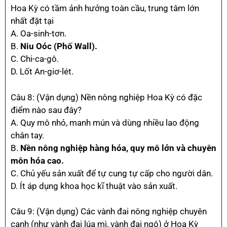
Hoa Kỳ có tầm ảnh hưởng toàn cầu, trung tâm lớn
nhất đặt tại
A. Oa-sinh-tơn.
B.
Niu Oóc (Phố Wall).
C. Chi-ca-gô.
D. Lốt An-giơ-lét.
Câu 8: (Vận dụng) Nền nông nghiệp Hoa Kỳ có đặc
điểm nào sau đây?
A. Quy mô nhỏ, manh mún và dùng nhiều lao động
chân tay.
B.
Nền nông nghiệp hàng hóa, quy mô lớn và chuyên
môn hóa cao.
C. Chủ yếu sản xuất để tự cung tự cấp cho người dân.
D. Ít áp dụng khoa học kĩ thuật vào sản xuất.
Câu 9: (Vận dụng) Các vành đai nông nghiệp chuyên
canh (như vành đai lúa mì, vành đai ngô) ở Hoa Kỳ