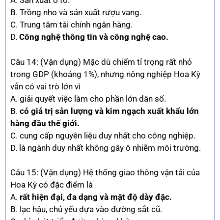
A. Sản xuất ô tô.
B. Trồng nho và sản xuất rượu vang.
C. Trung tâm tài chính ngân hàng.
D.
Công nghệ thông tin và công nghệ cao.
Câu 14: (Vận dụng) Mặc dù chiếm tỉ trọng rất nhỏ
trong GDP (khoảng 1%), nhưng nông nghiệp Hoa Kỳ
vẫn có vai trò lớn vì
A. giải quyết việc làm cho phần lớn dân số.
B.
có giá trị sản lượng và kim ngạch xuất khẩu lớn
hàng đầu thế giới.
C. cung cấp nguyên liệu duy nhất cho công nghiệp.
D. là ngành duy nhất không gây ô nhiễm môi trường.
Câu 15: (Vận dụng) Hệ thống giao thông vận tải của
Hoa Kỳ có đặc điểm là
A.
rất hiện đại, đa dạng và mật độ dày đặc.
B. lạc hậu, chủ yếu dựa vào đường sắt cũ.