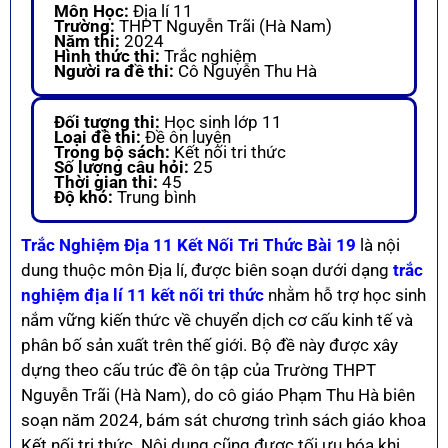
Môn Học:
Địa lí 11
Trường:
THPT Nguyễn Trãi (Hà Nam)
Năm thi:
2024
Hình thức thi:
Trắc nghiệm
Người ra đề thi:
Cô Nguyễn Thu Hà
Đối tượng thi:
Học sinh lớp 11
Loại đề thi:
Đề ôn luyện
Trong bộ sách:
Kết nối tri thức
Số lượng câu hỏi:
25
Thời gian thi:
45
Độ khó:
Trung bình
Trắc Nghiệm Địa 11 Kết Nối Tri Thức Bài 19
là nội
dung thuộc môn Địa lí, được biên soạn dưới dạng
trắc
nghiệm địa lí 11 kết nối tri thức
nhằm hỗ trợ học sinh
nắm vững kiến thức về chuyển dịch cơ cấu kinh tế và
phân bố sản xuất trên thế giới. Bộ đề này được xây
dựng theo cấu trúc đề ôn tập của Trường THPT
Nguyễn Trãi (Hà Nam), do cô giáo Phạm Thu Hà biên
soạn năm 2024, bám sát chương trình sách giáo khoa
Kết nối tri thức. Nội dung cũng được tối ưu hóa khi