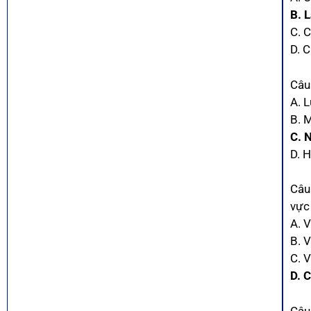
B. 
C. 
D. 
Câu
A. 
B. 
C. 
D. 
Câu
vực
A. 
B. 
C. 
D. 
Câu