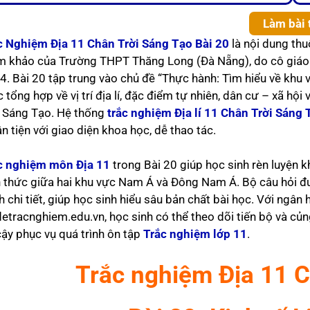
Làm bài 
c Nghiệm Địa 11 Chân Trời Sáng Tạo Bài 20
là nội dung thu
m khảo của Trường THPT Thăng Long (Đà Nẵng), do cô giáo N
4. Bài 20 tập trung vào chủ đề “Thực hành: Tìm hiểu về khu
 tổng hợp về vị trí địa lí, đặc điểm tự nhiên, dân cư – xã hộ
i Sáng Tạo. Hệ thống
trắc nghiệm Địa lí 11 Chân Trời Sáng 
n tiện với giao diện khoa học, dễ thao tác.
c nghiệm môn Địa 11
trong Bài 20 giúp học sinh rèn luyện k
n thức giữa hai khu vực Nam Á và Đông Nam Á. Bộ câu hỏi đượ
h chi tiết, giúp học sinh hiểu sâu bản chất bài học. Với ngâ
detracnghiem.edu.vn, học sinh có thể theo dõi tiến bộ và củn
cậy phục vụ quá trình ôn tập
Trắc nghiệm lớp 11
.
Trắc nghiệm Địa 11 