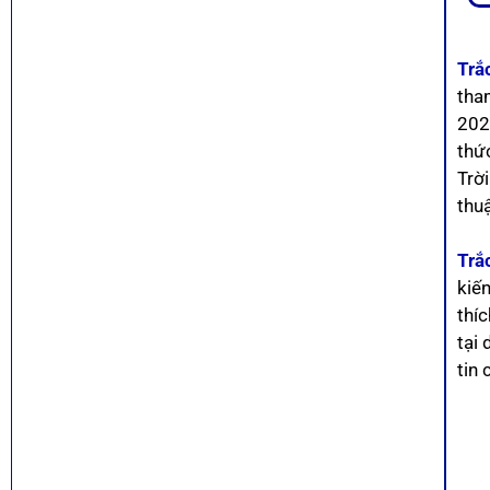
Trắ
tha
202
thức
Trờ
thuậ
Trắ
kiế
thíc
tại 
tin 