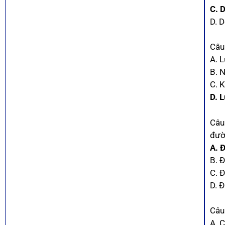
C. 
D. 
Câu
A. 
B. 
C. K
D. 
Câu
đườ
A. 
B. 
C. 
D. 
Câu
A. 