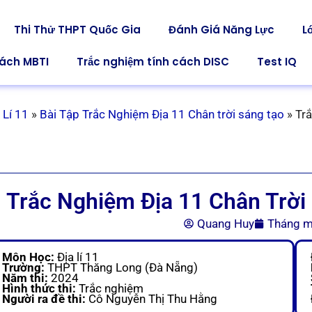
Thi Thử THPT Quốc Gia
Đánh Giá Năng Lực
L
cách MBTI
Trắc nghiệm tính cách DISC
Test IQ
 Lí 11
»
Bài Tập Trắc Nghiệm Địa 11 Chân trời sáng tạo
»
Trắ
Trắc Nghiệm Địa 11 Chân Trời
Quang Huy
Tháng m
Môn Học:
Địa lí 11
Trường:
THPT Thăng Long (Đà Nẵng)
Năm thi:
2024
Hình thức thi:
Trắc nghiệm
Người ra đề thi:
Cô Nguyễn Thị Thu Hằng