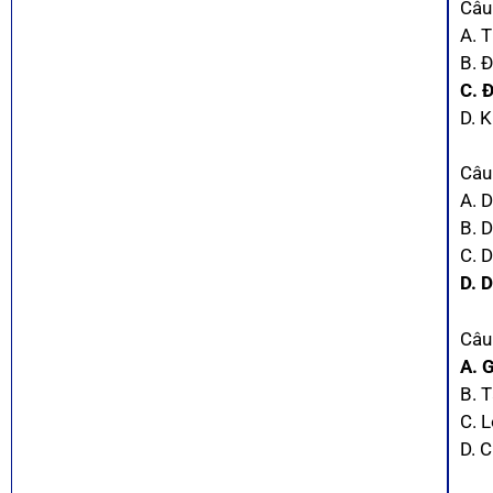
Câu
A. 
B. 
C. 
D. 
Câu
A. 
B. 
C. 
D. 
Câu
A. 
B. 
C. 
D. C