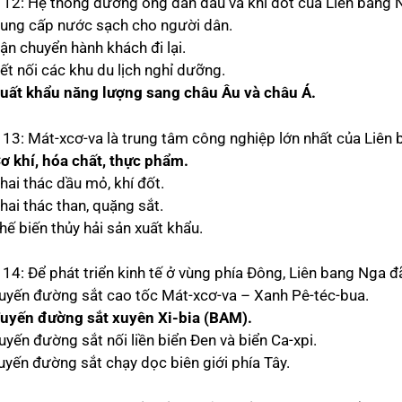
 12: Hệ thống đường ống dẫn dầu và khí đốt của Liên bang 
Cung cấp nước sạch cho người dân.
ận chuyển hành khách đi lại.
ết nối các khu du lịch nghỉ dưỡng.
Xuất khẩu năng lượng sang châu Âu và châu Á.
 13: Mát-xcơ-va là trung tâm công nghiệp lớn nhất của Liên
Cơ khí, hóa chất, thực phẩm.
hai thác dầu mỏ, khí đốt.
hai thác than, quặng sắt.
hế biến thủy hải sản xuất khẩu.
 14: Để phát triển kinh tế ở vùng phía Đông, Liên bang Nga 
Tuyến đường sắt cao tốc Mát-xcơ-va – Xanh Pê-téc-bua.
Tuyến đường sắt xuyên Xi-bia (BAM).
uyến đường sắt nối liền biển Đen và biển Ca-xpi.
Tuyến đường sắt chạy dọc biên giới phía Tây.