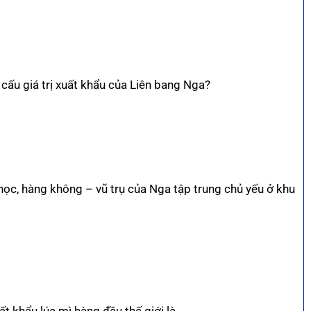
cấu giá trị xuất khẩu của Liên bang Nga?
học, hàng không – vũ trụ của Nga tập trung chủ yếu ở khu
t khẩu lúa mì hàng đầu thế giới là