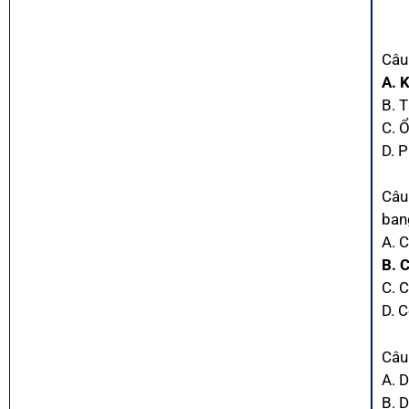
Câu 
A. 
B. 
C. Ổ
D. P
Câu
ban
A. 
B. 
C. 
D. C
Câu
A. 
B. 