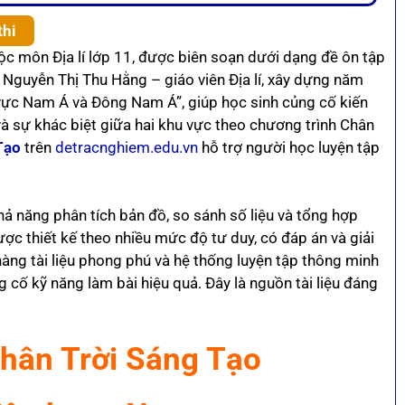
thi
ộc môn Địa lí lớp 11, được biên soạn dưới dạng đề ôn tập
guyễn Thị Thu Hằng – giáo viên Địa lí, xây dựng năm
 vực Nam Á và Đông Nam Á”, giúp học sinh củng cố kiến
i và sự khác biệt giữa hai khu vực theo chương trình Chân
Tạo
trên
detracnghiem.edu.vn
hỗ trợ người học luyện tập
hả năng phân tích bản đồ, so sánh số liệu và tổng hợp
c thiết kế theo nhiều mức độ tư duy, có đáp án và giải
n hàng tài liệu phong phú và hệ thống luyện tập thông minh
g cố kỹ năng làm bài hiệu quả. Đây là nguồn tài liệu đáng
Chân Trời Sáng Tạo