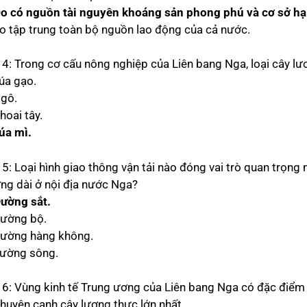
Do có nguồn tài nguyên khoáng sản phong phú và cơ sở hạ 
Do tập trung toàn bộ nguồn lao động của cả nước.
 4: Trong cơ cấu nông nghiệp của Liên bang Nga, loại cây lư
Lúa gạo.
Ngô.
hoai tây.
Lúa mì.
 5: Loại hình giao thông vận tải nào đóng vai trò quan trọng
ng dài ở nội địa nước Nga?
Đường sắt.
Đường bộ.
Đường hàng không.
Đường sông.
 6: Vùng kinh tế Trung ương của Liên bang Nga có đặc điểm 
Chuyên canh cây lương thực lớn nhất.