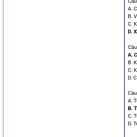
Câu
A. 
B. V
C. K
D. 
Câu
A. 
B. K
C. K
D. C
Câu
A. 
B. 
C. T
D. 