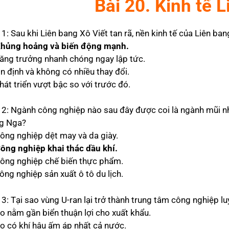
Bài 20. Kinh tế 
1: Sau khi Liên bang Xô Viết tan rã, nền kinh tế của Liên ba
Khủng hoảng và biến động mạnh.
Tăng trưởng nhanh chóng ngay lập tức.
n định và không có nhiều thay đổi.
hát triển vượt bậc so với trước đó.
 2: Ngành công nghiệp nào sau đây được coi là ngành mũi nh
g Nga?
Công nghiệp dệt may và da giày.
Công nghiệp khai thác dầu khí.
Công nghiệp chế biến thực phẩm.
ông nghiệp sản xuất ô tô du lịch.
 3: Tại sao vùng U-ran lại trở thành trung tâm công nghiệp l
Do nằm gần biển thuận lợi cho xuất khẩu.
Do có khí hậu ấm áp nhất cả nước.