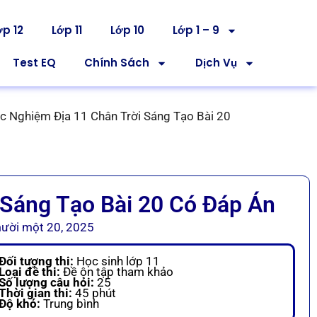
ớp 12
Lớp 11
Lớp 10
Lớp 1 – 9
Test EQ
Chính Sách
Dịch Vụ
c Nghiệm Địa 11 Chân Trời Sáng Tạo Bài 20
 Sáng Tạo Bài 20 Có Đáp Án
ười một 20, 2025
Đối tượng thi:
Học sinh lớp 11
Loại đề thi:
Đề ôn tập tham khảo
Số lượng câu hỏi:
25
Thời gian thi:
45 phút
Độ khó:
Trung bình