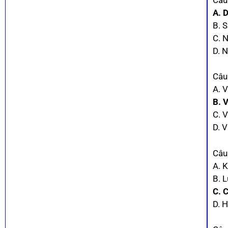
A. 
B. 
C. N
D. N
Câu
A. 
B. 
C. 
D. 
Câu
A. K
B. 
C. 
D. 