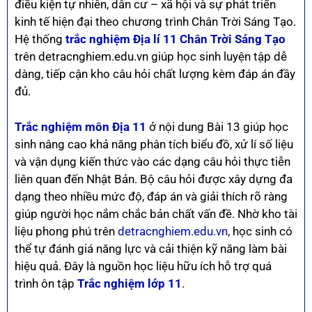
điều kiện tự nhiên, dân cư – xã hội và sự phát triển
kinh tế hiện đại theo chương trình Chân Trời Sáng Tạo.
Hệ thống
trắc nghiệm Địa lí 11 Chân Trời Sáng Tạo
trên detracnghiem.edu.vn giúp học sinh luyện tập dễ
dàng, tiếp cận kho câu hỏi chất lượng kèm đáp án đầy
đủ.
Trắc nghiệm môn Địa 11
ở nội dung Bài 13 giúp học
sinh nâng cao khả năng phân tích biểu đồ, xử lí số liệu
và vận dụng kiến thức vào các dạng câu hỏi thực tiễn
liên quan đến Nhật Bản. Bộ câu hỏi được xây dựng đa
dạng theo nhiều mức độ, đáp án và giải thích rõ ràng
giúp người học nắm chắc bản chất vấn đề. Nhờ kho tài
liệu phong phú trên
detracnghiem.edu.vn
, học sinh có
thể tự đánh giá năng lực và cải thiện kỹ năng làm bài
hiệu quả. Đây là nguồn học liệu hữu ích hỗ trợ quá
trình ôn tập
Trắc nghiệm lớp 11
.