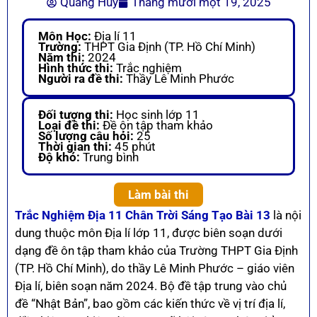
Quang Huy
Tháng mười một 19, 2025
Môn Học:
Địa lí 11
Trường:
THPT Gia Định (TP. Hồ Chí Minh)
Năm thi:
2024
Hình thức thi:
Trắc nghiệm
Người ra đề thi:
Thầy Lê Minh Phước
Đối tượng thi:
Học sinh lớp 11
Loại đề thi:
Đề ôn tập tham khảo
Số lượng câu hỏi:
25
Thời gian thi:
45 phút
Độ khó:
Trung bình
Làm bài thi
Trắc Nghiệm Địa 11 Chân Trời Sáng Tạo Bài 13
là nội
dung thuộc môn Địa lí lớp 11, được biên soạn dưới
dạng đề ôn tập tham khảo của Trường THPT Gia Định
(TP. Hồ Chí Minh), do thầy Lê Minh Phước – giáo viên
Địa lí, biên soạn năm 2024. Bộ đề tập trung vào chủ
đề “Nhật Bản”, bao gồm các kiến thức về vị trí địa lí,