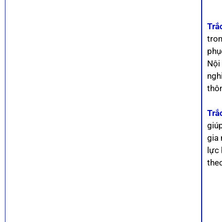
Trắ
tro
phụ
Nội
ngh
thô
Trắ
giú
gia
lực 
theo