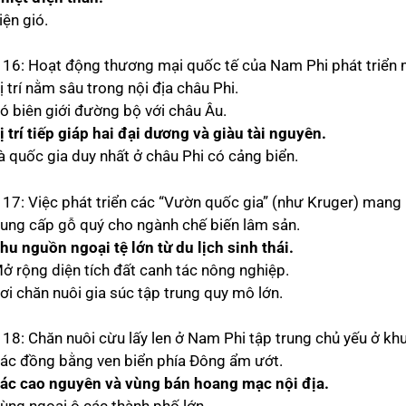
iện gió.
 16: Hoạt động thương mại quốc tế của Nam Phi phát triển 
ị trí nằm sâu trong nội địa châu Phi.
Có biên giới đường bộ với châu Âu.
ị trí tiếp giáp hai đại dương và giàu tài nguyên.
Là quốc gia duy nhất ở châu Phi có cảng biển.
17: Việc phát triển các “Vườn quốc gia” (như Kruger) mang lạ
Cung cấp gỗ quý cho ngành chế biến lâm sản.
hu nguồn ngoại tệ lớn từ du lịch sinh thái.
Mở rộng diện tích đất canh tác nông nghiệp.
ơi chăn nuôi gia súc tập trung quy mô lớn.
 18: Chăn nuôi cừu lấy len ở Nam Phi tập trung chủ yếu ở kh
Các đồng bằng ven biển phía Đông ẩm ướt.
ác cao nguyên và vùng bán hoang mạc nội địa.