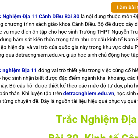
Làm bài 
c Nghiệm Địa 11 Cánh Diều Bài 30
là nội dung thuộc môn Đị
ng chương trình sách giáo khoa Cánh Diều. Bộ đề được xây 
c vụ mục đích ôn tập cho học sinh Trường THPT Nguyễn Tru
 dung bám sát kiến thức trọng tâm như cơ cấu kinh tế Nam P
iệp hiện đại và vai trò của quốc gia này trong khu vực châu P
ng qua detracnghiem.edu.vn, giúp học sinh chủ động học tập
c nghiệm Địa 11
đóng vai trò thiết yếu trong việc củng cố hi
p học sinh nhận biết được đặc điểm ngành khai khoáng, các 
 này. Bộ câu hỏi được thiết kế theo các mức độ tư duy, phù h
bản thân. Khi luyện tập trên
detracnghiem.edu.vn
, học sinh
 từng chuyên đề. Đây là nguồn tài liệu hiệu quả phục vụ quá 
Trắc Nghiệm Địa