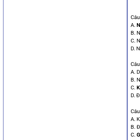
Câu
A.
N
B. 
C. 
D. 
Câu
A. D
B. 
C.
K
D. Đ
Câu
A. 
B. 
C.
G