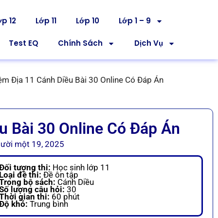
ớp 12
Lớp 11
Lớp 10
Lớp 1 – 9
Test EQ
Chính Sách
Dịch Vụ
ệm Địa 11 Cánh Diều Bài 30 Online Có Đáp Án
u Bài 30 Online Có Đáp Án
ười một 19, 2025
Đối tượng thi:
Học sinh lớp 11
Loại đề thi:
Đề ôn tập
Trong bộ sách:
Cánh Diều
Số lượng câu hỏi:
30
Thời gian thi:
60 phút
Độ khó:
Trung bình