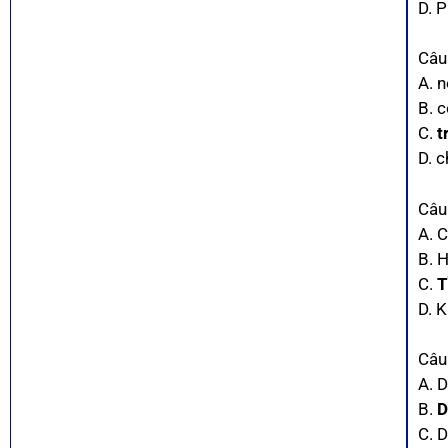
D. P
Câu
A. 
B. 
C.
t
D. c
Câu
A. C
B. H
C.
T
D. 
Câu
A. 
B.
D
C. 