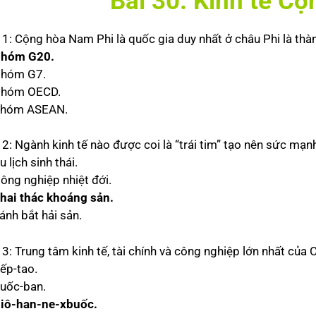
Bài 30. Kinh tế C
 1: Cộng hòa Nam Phi là quốc gia duy nhất ở châu Phi là thà
hóm G20.
Nhóm G7.
Nhóm OECD.
Nhóm ASEAN.
 2: Ngành kinh tế nào được coi là “trái tim” tạo nên sức mạn
u lịch sinh thái.
Nông nghiệp nhiệt đới.
hai thác khoáng sản.
ánh bắt hải sản.
 3: Trung tâm kinh tế, tài chính và công nghiệp lớn nhất củ
Kếp-tao.
Đuốc-ban.
iô-han-ne-xbuốc.