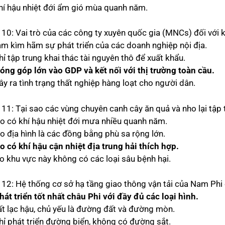
khí hậu nhiệt đới ẩm gió mùa quanh năm.
 10: Vai trò của các công ty xuyên quốc gia (MNCs) đối với k
làm kìm hãm sự phát triển của các doanh nghiệp nội địa.
hỉ tập trung khai thác tài nguyên thô để xuất khẩu.
óng góp lớn vào GDP và kết nối với thị trường toàn cầu.
ây ra tình trạng thất nghiệp hàng loạt cho người dân.
 11: Tại sao các vùng chuyên canh cây ăn quả và nho lại tập
Do có khí hậu nhiệt đới mưa nhiều quanh năm.
Do địa hình là các đồng bằng phù sa rộng lớn.
o có khí hậu cận nhiệt địa trung hải thích hợp.
Do khu vực này không có các loại sâu bệnh hại.
 12: Hệ thống cơ sở hạ tầng giao thông vận tải của Nam Phi
hát triển tốt nhất châu Phi với đầy đủ các loại hình.
rất lạc hậu, chủ yếu là đường đất và đường mòn.
chỉ phát triển đường biển, không có đường sắt.