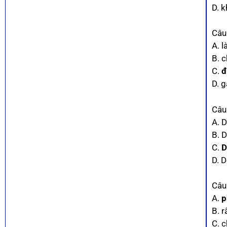
D. 
Câu
A. 
B. c
C.
đ
D. g
Câu
A. 
B. 
C.
D
D. 
Câu
A.
p
B. 
C. 