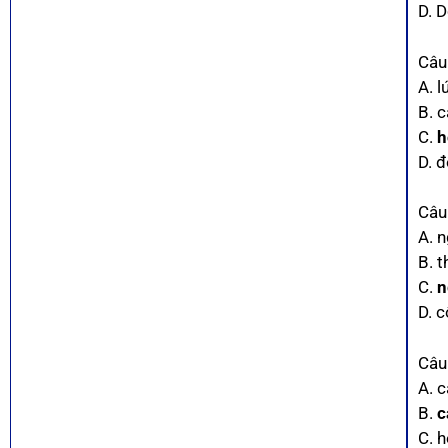
D. D
Câu
A. l
B. c
C.
h
D. đ
Câu
A. 
B. t
C.
n
D. 
Câu
A. 
B.
c
C. 