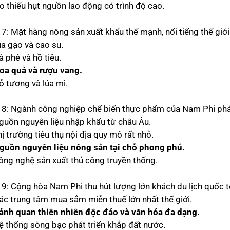
o thiếu hụt nguồn lao động có trình độ cao.
 7: Mặt hàng nông sản xuất khẩu thế mạnh, nổi tiếng thế giớ
úa gạo và cao su.
à phê và hồ tiêu.
oa quả và rượu vang.
ỗ tương và lúa mì.
 8: Ngành công nghiệp chế biến thực phẩm của Nam Phi phá
nguồn nguyên liệu nhập khẩu từ châu Âu.
hị trường tiêu thụ nội địa quy mô rất nhỏ.
guồn nguyên liệu nông sản tại chỗ phong phú.
công nghệ sản xuất thủ công truyền thống.
 9: Cộng hòa Nam Phi thu hút lượng lớn khách du lịch quốc 
các trung tâm mua sắm miễn thuế lớn nhất thế giới.
ảnh quan thiên nhiên độc đáo và văn hóa đa dạng.
hệ thống sòng bạc phát triển khắp đất nước.