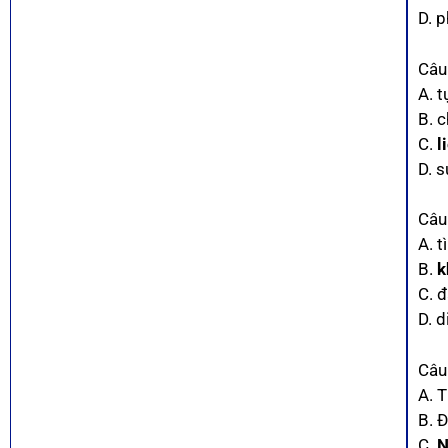
D. 
Câu
A. t
B. c
C.
l
D. 
Câu
A. 
B.
k
C. 
D. d
Câu
A. T
B. Đ
C.
N