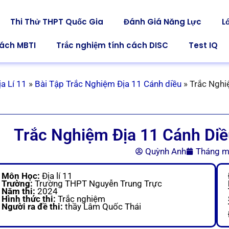
Thi Thử THPT Quốc Gia
Đánh Giá Năng Lực
L
cách MBTI
Trắc nghiệm tính cách DISC
Test IQ
a Lí 11
»
Bài Tập Trắc Nghiệm Địa 11 Cánh diều
»
Trắc Nghi
Trắc Nghiệm Địa 11 Cánh Diề
Quỳnh Anh
Tháng m
Môn Học:
Địa lí 11
Trường:
Trường THPT Nguyễn Trung Trực
Năm thi:
2024
Hình thức thi:
Trắc nghiệm
Người ra đề thi:
thầy Lâm Quốc Thái