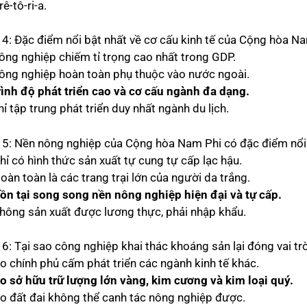
rê-tô-ri-a.
 4: Đặc điểm nổi bật nhất về cơ cấu kinh tế của Cộng hòa Na
nông nghiệp chiếm tỉ trọng cao nhất trong GDP.
công nghiệp hoàn toàn phụ thuộc vào nước ngoài.
rình độ phát triển cao và cơ cấu ngành đa dạng.
hỉ tập trung phát triển duy nhất ngành du lịch.
 5: Nền nông nghiệp của Cộng hòa Nam Phi có đặc điểm nổi
hỉ có hình thức sản xuất tự cung tự cấp lạc hậu.
oàn toàn là các trang trại lớn của người da trắng.
ồn tại song song nền nông nghiệp hiện đại và tự cấp.
Không sản xuất được lương thực, phải nhập khẩu.
 6: Tại sao công nghiệp khai thác khoáng sản lại đóng vai t
Do chính phủ cấm phát triển các ngành kinh tế khác.
o sở hữu trữ lượng lớn vàng, kim cương và kim loại quý.
Do đất đai không thể canh tác nông nghiệp được.