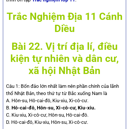
Trắc Nghiệm Địa 11 Cánh
Diều
Bài 22. Vị trí địa lí, điều
kiện tự nhiên và dân cư,
xã hội Nhật Bản
Câu 1: Bốn đảo lớn nhất làm nên phần chính của lãnh
thổ Nhật Bản, theo thứ tự từ Bắc xuống Nam là
A. Hôn-su, Hô-cai-đô, Kiu-xiu, Xi-cô-cư.
B.
Hô-cai-đô, Hôn-su, Xi-cô-cư, Kiu-xiu.
C. Kiu-xiu, Xi-cô-cư, Hôn-su, Hô-cai-đô.
D. Hô-cai-đô, Kiu-xiu, Hôn-su, Xi-cô-cư.