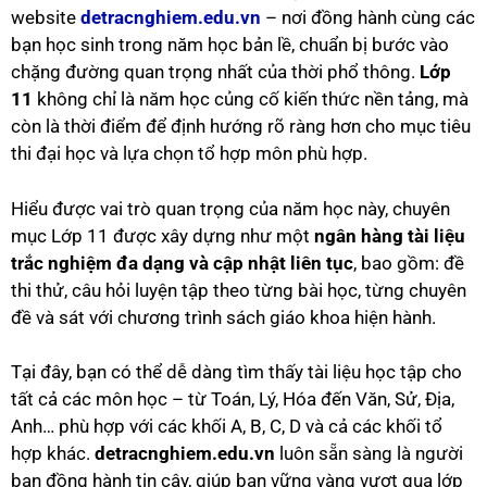
website
detracnghiem.edu.vn
– nơi đồng hành cùng các
bạn học sinh trong năm học bản lề, chuẩn bị bước vào
chặng đường quan trọng nhất của thời phổ thông.
Lớp
11
không chỉ là năm học củng cố kiến thức nền tảng, mà
còn là thời điểm để định hướng rõ ràng hơn cho mục tiêu
thi đại học và lựa chọn tổ hợp môn phù hợp.
Hiểu được vai trò quan trọng của năm học này, chuyên
mục Lớp 11 được xây dựng như một
ngân hàng tài liệu
trắc nghiệm đa dạng và cập nhật liên tục
, bao gồm: đề
thi thử, câu hỏi luyện tập theo từng bài học, từng chuyên
đề và sát với chương trình sách giáo khoa hiện hành.
Tại đây, bạn có thể dễ dàng tìm thấy tài liệu học tập cho
tất cả các môn học – từ Toán, Lý, Hóa đến Văn, Sử, Địa,
Anh… phù hợp với các khối A, B, C, D và cả các khối tổ
hợp khác.
detracnghiem.edu.vn
luôn sẵn sàng là người
bạn đồng hành tin cậy, giúp bạn vững vàng vượt qua lớp