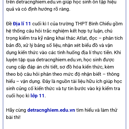
trên detracnghiem.edu.vn giúp học sinh ôn tập hiệu
quả và có định hướng rõ ràng.
Đề
Địa lí 11
cuối kì I của trường THPT Bình Chiểu gồm
hệ thống câu hỏi trắc nghiệm kết hợp tự luận, chú
trọng kiểm tra kỹ năng khai thác Atlat, đọc – phân tích
bản đồ, xử lý bảng số liệu, nhận xét biểu đồ và vận
dụng kiến thức vào các tình huống địa lí thực tiễn. Khi
luyện tập qua detracnghiem.edu.vn, học sinh được
cung cấp đáp án chi tiết, sơ đồ hóa kiến thức, kèm
theo bộ câu hỏi phân theo mức độ nhận biết – thông
hiểu – vận dụng. Đây là nguồn tài liệu hữu ích giúp học
sinh củng cố kiến thức và tự tin bước vào kỳ kiểm tra
cuối học kì
lớp 11
.
Hãy cùng
detracnghiem.edu.vn
tìm hiểu và làm thử
bài thi!