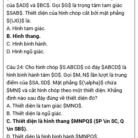
của $AD$ và $BC$. Gọi $G$ là trọng tâm tam giác
$SAB$. Thiết diện của hình chóp cắt bởi mặt phẳng
$(IJG)$ là:
A. Hình tam giác.
B. Hình thang.
C. Hình bình hành.
D. Hình ngũ giác.
Câu 24: Cho hình chóp $S.ABCD$ có đáy $ABCD$ là
hình bình hành tâm $O$. Gọi $M, N$ lần lượt là trung
điểm của $SA, SD$. Mặt phẳng $(\alpha)$ chứa
$MN$ và cắt hình chóp theo một thiết diện. Khẳng
định nào sau đây đúng về thiết diện đó?
A. Thiết diện là tam giác $MNO$.
B. Thiết diện là ngũ giác.
C. Thiết diện là hình thang $MNPQ$ ($P \in SC, Q
\in SB$).
D. Thiết diện là hình bình hành $MNPQ$.