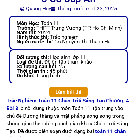
Quang Huy
Tháng mười một 23, 2025
Môn Học:
Toán 11
Trường:
THPT Trưng Vương (TP. Hồ Chí Minh)
Năm thi:
2024
Hình thức thi:
Trắc nghiệm
Người ra đề thi:
Cô Nguyễn Thị Thanh Hà
Đối tượng thi:
Học sinh lớp 11
Loại đề thi:
Đề ôn tập tham khảo
Số lượng câu hỏi:
25
Thời gian thi:
45 phút
Độ khó:
Trung bình
Làm bài thi
Trắc Nghiệm Toán 11 Chân Trời Sáng Tạo Chương 4
Bài 3
là nội dung thuộc môn Toán 11, tập trung vào
chủ đề Đường thẳng và mặt phẳng song song trong
không gian theo đúng sách giáo khoa Chân Trời Sáng
Tạo. Đề được biên soạn dưới dạng bài
toán 11 chân