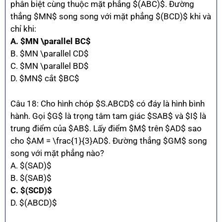
phân biệt cùng thuộc mặt phẳng $(ABC)$. Đường
thẳng $MN$ song song với mặt phẳng $(BCD)$ khi và
chỉ khi:
A. $MN \parallel BC$
B. $MN \parallel CD$
C. $MN \parallel BD$
D. $MN$ cắt $BC$
Câu 18: Cho hình chóp $S.ABCD$ có đáy là hình bình
hành. Gọi $G$ là trọng tâm tam giác $SAB$ và $I$ là
trung điểm của $AB$. Lấy điểm $M$ trên $AD$ sao
cho $AM = \frac{1}{3}AD$. Đường thẳng $GM$ song
song với mặt phẳng nào?
A. $(SAD)$
B. $(SAB)$
C. $(SCD)$
D. $(ABCD)$