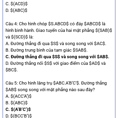
C. $(ACD)$
D. $(ABC)$
Câu 4: Cho hình chóp $S.ABCD$ có đáy $ABCD$ là
hình bình hành. Giao tuyến của hai mặt phẳng $(SAB)$
và $(SCD)$ là:
A. Đường thẳng đi qua $S$ và song song với $AC$.
B. Đường trung bình của tam giác $SAB$.
C. Đường thẳng đi qua $S$ và song song với $AB$.
D. Đường thẳng nối $S$ với giao điểm của $AD$ và
$BC$.
Câu 5: Cho hình lăng trụ $ABC.A’B’C’$. Đường thẳng
$AB$ song song với mặt phẳng nào sau đây?
A. $(ACC’A’)$
B. $(ABC)$
C. $(A’B’C’)$
D. $(BCC’B’)$