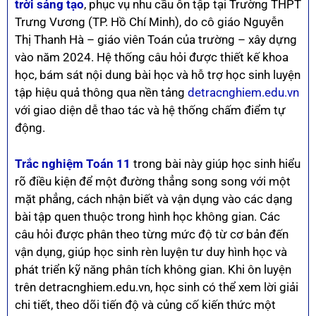
trời sáng tạo
, phục vụ nhu cầu ôn tập tại Trường THPT
Trưng Vương (TP. Hồ Chí Minh), do cô giáo Nguyễn
Thị Thanh Hà – giáo viên Toán của trường – xây dựng
vào năm 2024. Hệ thống câu hỏi được thiết kế khoa
học, bám sát nội dung bài học và hỗ trợ học sinh luyện
tập hiệu quả thông qua nền tảng
detracnghiem.edu.vn
với giao diện dễ thao tác và hệ thống chấm điểm tự
động.
Trắc nghiệm Toán 11
trong bài này giúp học sinh hiểu
rõ điều kiện để một đường thẳng song song với một
mặt phẳng, cách nhận biết và vận dụng vào các dạng
bài tập quen thuộc trong hình học không gian. Các
câu hỏi được phân theo từng mức độ từ cơ bản đến
vận dụng, giúp học sinh rèn luyện tư duy hình học và
phát triển kỹ năng phân tích không gian. Khi ôn luyện
trên detracnghiem.edu.vn, học sinh có thể xem lời giải
chi tiết, theo dõi tiến độ và củng cố kiến thức một