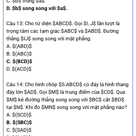
C. $b$ trùng $a$.
D. $b$ song song với $a$.
Câu 13: Cho tứ diện $ABCD$. Gọi $I, J$ lần lượt là
trọng tâm các tam giác $ABC$ và $ABD$. Đường
thẳng $IJ$ song song với mặt phẳng:
A. $(ABD)$
B. $(ABC)$
C. $(BCD)$
D. $(ACD)$
Câu 14: Cho hình chóp $S.ABCD$ có đáy là hình thang
đáy lớn $AD$. Gọi $M$ là trung điểm của $CD$. Qua
$M$ kẻ đường thẳng song song với $BC$ cắt $BD$
tại $N$. Khi đó $MN$ song song với mặt phẳng nào?
A. $(SCD)$
B. $(SBC)$
C. $(SAD)$