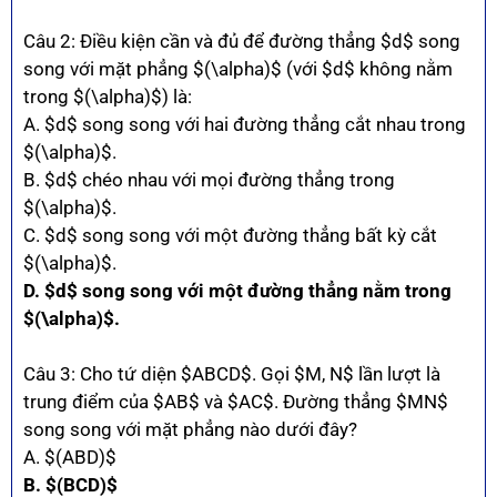
Câu 2: Điều kiện cần và đủ để đường thẳng $d$ song
song với mặt phẳng $(\alpha)$ (với $d$ không nằm
trong $(\alpha)$) là:
A. $d$ song song với hai đường thẳng cắt nhau trong
$(\alpha)$.
B. $d$ chéo nhau với mọi đường thẳng trong
$(\alpha)$.
C. $d$ song song với một đường thẳng bất kỳ cắt
$(\alpha)$.
D. $d$ song song với một đường thẳng nằm trong
$(\alpha)$.
Câu 3: Cho tứ diện $ABCD$. Gọi $M, N$ lần lượt là
trung điểm của $AB$ và $AC$. Đường thẳng $MN$
song song với mặt phẳng nào dưới đây?
A. $(ABD)$
B. $(BCD)$