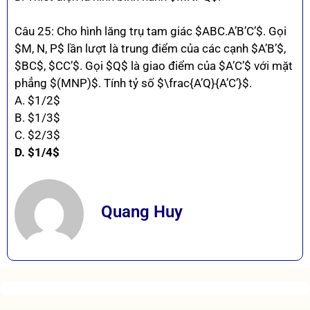
Câu 25: Cho hình lăng trụ tam giác $ABC.A’B’C’$. Gọi
$M, N, P$ lần lượt là trung điểm của các cạnh $A’B’$,
$BC$, $CC’$. Gọi $Q$ là giao điểm của $A’C’$ với mặt
phẳng $(MNP)$. Tính tỷ số $\frac{A’Q}{A’C’}$.
A. $1/2$
B. $1/3$
C. $2/3$
D. $1/4$
Quang Huy