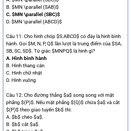
B. $MN \parallel (SAB)$
C. $MN \parallel (SBC)$
D. $MN \parallel (ABCD)$
Câu 11: Cho hình chóp $S.ABCD$ có đáy là hình bình
hành. Gọi $M, N, P, Q$ lần lượt là trung điểm của $SA,
SB, SC, SD$. Tứ giác $MNPQ$ là hình gì?
A. Hình bình hành
B. Hình thang cân
C. Hình chữ nhật
D. Hình vuông
Câu 12: Cho đường thẳng $a$ song song với mặt
phẳng $(P)$. Nếu mặt phẳng $(Q)$ chứa $a$ và cắt
$(P)$ theo giao tuyến $b$ thì:
A. $b$ chéo $a$.
B. $b$ cắt $a$.