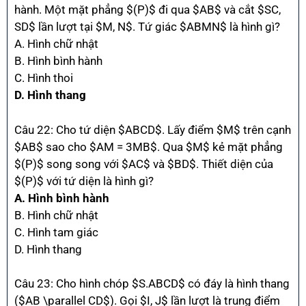
hành. Một mặt phẳng $(P)$ đi qua $AB$ và cắt $SC,
SD$ lần lượt tại $M, N$. Tứ giác $ABMN$ là hình gì?
A. Hình chữ nhật
B. Hình bình hành
C. Hình thoi
D. Hình thang
Câu 22: Cho tứ diện $ABCD$. Lấy điểm $M$ trên cạnh
$AB$ sao cho $AM = 3MB$. Qua $M$ kẻ mặt phẳng
$(P)$ song song với $AC$ và $BD$. Thiết diện của
$(P)$ với tứ diện là hình gì?
A. Hình bình hành
B. Hình chữ nhật
C. Hình tam giác
D. Hình thang
Câu 23: Cho hình chóp $S.ABCD$ có đáy là hình thang
($AB \parallel CD$). Gọi $I, J$ lần lượt là trung điểm