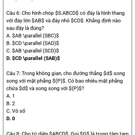
Câu 6: Cho hình chóp $S.ABCD$ có đáy là hình thang
với đáy lớn $AB$ và đáy nhỏ $CD$. Khẳng định nào
sau đây là đúng?
A. $AB \parallel (SBC)$
B. $CD \parallel (SAD)$
C. $AB \parallel (SCD)$
D. $CD \parallel (SAB)$
Câu 7: Trong không gian, cho đường thẳng $d$ song
song với mặt phẳng $(P)$. Có bao nhiêu mặt phẳng
chứa $d$ và song song với $(P)$?
A. 1
B. 2
C. Vô số
D. 0
Câu 8: Cho tứ diện $ABCD$. Gọi $G$ là trọng tâm tam