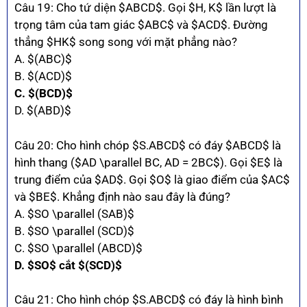
Câu 19: Cho tứ diện $ABCD$. Gọi $H, K$ lần lượt là
trọng tâm của tam giác $ABC$ và $ACD$. Đường
thẳng $HK$ song song với mặt phẳng nào?
A. $(ABC)$
B. $(ACD)$
C. $(BCD)$
D. $(ABD)$
Câu 20: Cho hình chóp $S.ABCD$ có đáy $ABCD$ là
hình thang ($AD \parallel BC, AD = 2BC$). Gọi $E$ là
trung điểm của $AD$. Gọi $O$ là giao điểm của $AC$
và $BE$. Khẳng định nào sau đây là đúng?
A. $SO \parallel (SAB)$
B. $SO \parallel (SCD)$
C. $SO \parallel (ABCD)$
D. $SO$ cắt $(SCD)$
Câu 21: Cho hình chóp $S.ABCD$ có đáy là hình bình