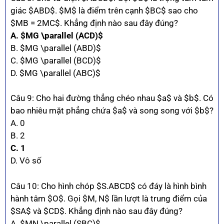
giác $ABD$. $M$ là điểm trên cạnh $BC$ sao cho
$MB = 2MC$. Khẳng định nào sau đây đúng?
A. $MG \parallel (ACD)$
B. $MG \parallel (ABD)$
C. $MG \parallel (BCD)$
D. $MG \parallel (ABC)$
Câu 9: Cho hai đường thẳng chéo nhau $a$ và $b$. Có
bao nhiêu mặt phẳng chứa $a$ và song song với $b$?
A. 0
B. 2
C. 1
D. Vô số
Câu 10: Cho hình chóp $S.ABCD$ có đáy là hình bình
hành tâm $O$. Gọi $M, N$ lần lượt là trung điểm của
$SA$ và $CD$. Khẳng định nào sau đây đúng?
A. $MN \parallel (SBC)$