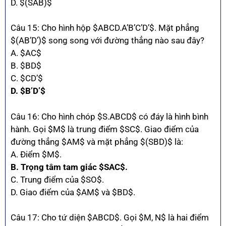
D. $(SAB)$
Câu 15: Cho hình hộp $ABCD.A’B’C’D’$. Mặt phẳng
$(AB’D’)$ song song với đường thẳng nào sau đây?
A. $AC$
B. $BD$
C. $CD’$
D. $B’D’$
Câu 16: Cho hình chóp $S.ABCD$ có đáy là hình bình
hành. Gọi $M$ là trung điểm $SC$. Giao điểm của
đường thẳng $AM$ và mặt phẳng $(SBD)$ là:
A. Điểm $M$.
B. Trọng tâm tam giác $SAC$.
C. Trung điểm của $SO$.
D. Giao điểm của $AM$ và $BD$.
Câu 17: Cho tứ diện $ABCD$. Gọi $M, N$ là hai điểm