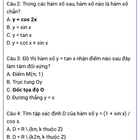
Câu 2: Trong các hàm số sau, hàm số nào là hàm số
chẵn?
A.
y = cos 2x
B. y = sin x
C. y = tan x
D. y = cot x + sin x
Câu 3: Đồ thị hàm số y = tan x nhận điểm nào sau đây
làm tâm đối xứng?
A. Điểm M(π; 1)
B. Trục tung Oy
C.
Gốc tọa độ O
D. Đường thẳng y = x
Câu 4: Tìm tập xác định D của hàm số y = (1 + sin x) /
cos x.
A. D = R \ {kπ, k thuộc Z}
B. D = R \ {k2π, k thuộc Z}