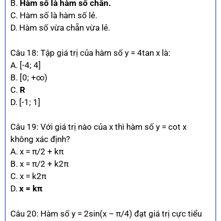
B.
Hàm số là hàm số chẵn.
C. Hàm số là hàm số lẻ.
D. Hàm số vừa chẵn vừa lẻ.
Câu 18: Tập giá trị của hàm số y = 4tan x là:
A. [-4; 4]
B. [0; +∞)
C.
R
D. [-1; 1]
Câu 19: Với giá trị nào của x thì hàm số y = cot x
không xác định?
A. x = π/2 + kπ
B. x = π/2 + k2π
C. x = k2π
D.
x = kπ
Câu 20: Hàm số y = 2sin(x – π/4) đạt giá trị cực tiểu