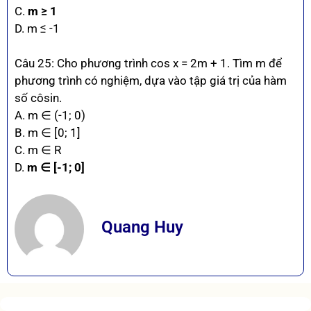
C.
m ≥ 1
D. m ≤ -1
Câu 25: Cho phương trình cos x = 2m + 1. Tìm m để
phương trình có nghiệm, dựa vào tập giá trị của hàm
số côsin.
A. m ∈ (-1; 0)
B. m ∈ [0; 1]
C. m ∈ R
D.
m ∈ [-1; 0]
Quang Huy