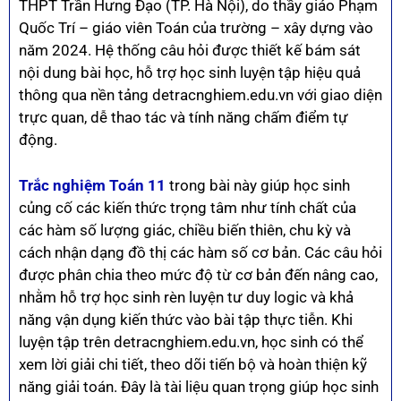
THPT Trần Hưng Đạo (TP. Hà Nội), do thầy giáo Phạm
Quốc Trí – giáo viên Toán của trường – xây dựng vào
năm 2024. Hệ thống câu hỏi được thiết kế bám sát
nội dung bài học, hỗ trợ học sinh luyện tập hiệu quả
thông qua nền tảng detracnghiem.edu.vn với giao diện
trực quan, dễ thao tác và tính năng chấm điểm tự
động.
Trắc nghiệm Toán 11
trong bài này giúp học sinh
củng cố các kiến thức trọng tâm như tính chất của
các hàm số lượng giác, chiều biến thiên, chu kỳ và
cách nhận dạng đồ thị các hàm số cơ bản. Các câu hỏi
được phân chia theo mức độ từ cơ bản đến nâng cao,
nhằm hỗ trợ học sinh rèn luyện tư duy logic và khả
năng vận dụng kiến thức vào bài tập thực tiễn. Khi
luyện tập trên detracnghiem.edu.vn, học sinh có thể
xem lời giải chi tiết, theo dõi tiến bộ và hoàn thiện kỹ
năng giải toán. Đây là tài liệu quan trọng giúp học sinh