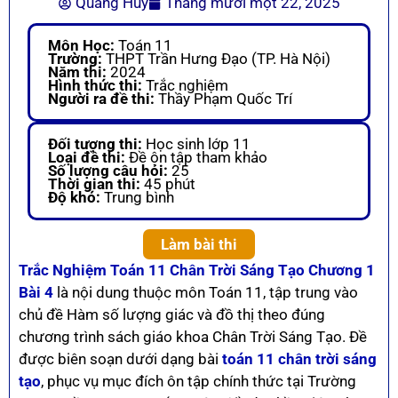
Quang Huy
Tháng mười một 22, 2025
Môn Học:
Toán 11
Trường:
THPT Trần Hưng Đạo (TP. Hà Nội)
Năm thi:
2024
Hình thức thi:
Trắc nghiệm
Người ra đề thi:
Thầy Phạm Quốc Trí
Đối tượng thi:
Học sinh lớp 11
Loại đề thi:
Đề ôn tập tham khảo
Số lượng câu hỏi:
25
Thời gian thi:
45 phút
Độ khó:
Trung bình
Làm bài thi
Trắc Nghiệm Toán 11 Chân Trời Sáng Tạo Chương 1
Bài 4
là nội dung thuộc môn Toán 11, tập trung vào
chủ đề Hàm số lượng giác và đồ thị theo đúng
chương trình sách giáo khoa Chân Trời Sáng Tạo. Đề
được biên soạn dưới dạng bài
toán 11 chân trời sáng
tạo
, phục vụ mục đích ôn tập chính thức tại Trường