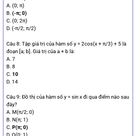
A. (0; π)
B.
(-π; 0)
C. (0; 2π)
D. (-π/2; π/2)
Câu 8: Tập giá trị của hàm số y = 2cos(x + π/3) + 5 là
đoạn [a; b]. Giá trị của a + b là:
A. 7
B. 8
C.
10
D. 14
Câu 9: Đồ thị của hàm số y = sin x đi qua điểm nào sau
đây?
A. M(π/2; 0)
B. N(π; 1)
C.
P(π; 0)
D. Q(0; 1)