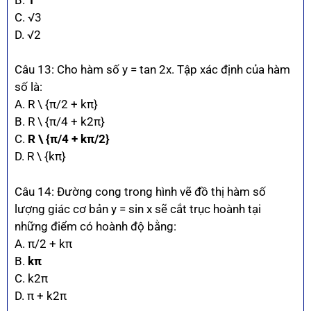
C. √3
D. √2
Câu 13: Cho hàm số y = tan 2x. Tập xác định của hàm
số là:
A. R \ {π/2 + kπ}
B. R \ {π/4 + k2π}
C.
R \ {π/4 + kπ/2}
D. R \ {kπ}
Câu 14: Đường cong trong hình vẽ đồ thị hàm số
lượng giác cơ bản y = sin x sẽ cắt trục hoành tại
những điểm có hoành độ bằng:
A. π/2 + kπ
B.
kπ
C. k2π
D. π + k2π