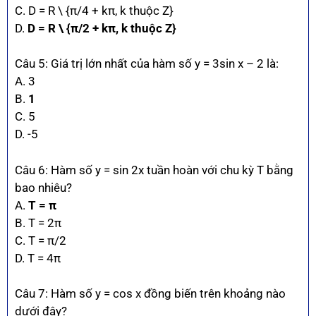
C. D = R \ {π/4 + kπ, k thuộc Z}
D.
D = R \ {π/2 + kπ, k thuộc Z}
Câu 5: Giá trị lớn nhất của hàm số y = 3sin x – 2 là:
A. 3
B.
1
C. 5
D. -5
Câu 6: Hàm số y = sin 2x tuần hoàn với chu kỳ T bằng
bao nhiêu?
A.
T = π
B. T = 2π
C. T = π/2
D. T = 4π
Câu 7: Hàm số y = cos x đồng biến trên khoảng nào
dưới đây?