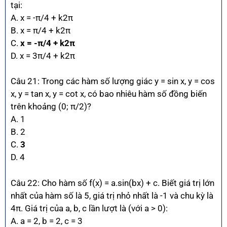
tại:
A. x = -π/4 + k2π
B. x = π/4 + k2π
C.
x = -π/4 + k2π
D. x = 3π/4 + k2π
Câu 21: Trong các hàm số lượng giác y = sin x, y = cos
x, y = tan x, y = cot x, có bao nhiêu hàm số đồng biến
trên khoảng (0; π/2)?
A. 1
B. 2
C.
3
D. 4
Câu 22: Cho hàm số f(x) = a.sin(bx) + c. Biết giá trị lớn
nhất của hàm số là 5, giá trị nhỏ nhất là -1 và chu kỳ là
4π. Giá trị của a, b, c lần lượt là (với a > 0):
A. a = 2, b = 2, c = 3