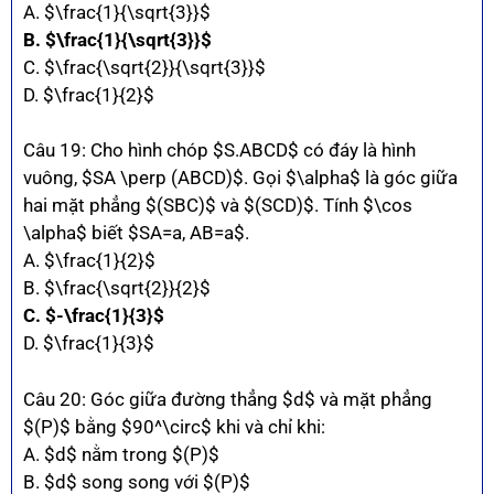
A. $\frac{1}{\sqrt{3}}$
B. $\frac{1}{\sqrt{3}}$
C. $\frac{\sqrt{2}}{\sqrt{3}}$
D. $\frac{1}{2}$
Câu 19: Cho hình chóp $S.ABCD$ có đáy là hình
vuông, $SA \perp (ABCD)$. Gọi $\alpha$ là góc giữa
hai mặt phẳng $(SBC)$ và $(SCD)$. Tính $\cos
\alpha$ biết $SA=a, AB=a$.
A. $\frac{1}{2}$
B. $\frac{\sqrt{2}}{2}$
C. $-\frac{1}{3}$
D. $\frac{1}{3}$
Câu 20: Góc giữa đường thẳng $d$ và mặt phẳng
$(P)$ bằng $90^\circ$ khi và chỉ khi:
A. $d$ nằm trong $(P)$
B. $d$ song song với $(P)$