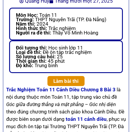
Quang Huy
Tháng mười một 27, 2025
Môn Học:
Toán 11
Trường:
THPT Nguyễn Trãi (TP. Đà Nẵng)
Năm thi:
2024
Hình thức thi:
Trắc nghiệm
Người ra đề thi:
Thầy Võ Minh Hoàng
Đối tượng thi:
Học sinh lớp 11
Loại đề thi:
Đề ôn tập trắc nghiệm
Số lượng câu hỏi:
25
Thời gian thi:
45 phút
Độ khó:
Trung bình
Làm bài thi
Trắc Nghiệm Toán 11 Cánh Diều Chương 8 Bài 3
là
nội dung thuộc môn Toán 11, tập trung vào chủ đề
Góc giữa đường thẳng và mặt phẳng – Góc nhị diện
theo đúng chương trình sách giáo khoa Cánh Diều. Đề
được biên soạn dưới dạng
toán 11 cánh diều
, phục vụ
mục đích ôn tập tại Trường THPT Nguyễn Trãi (TP. Đà