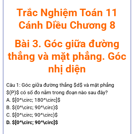
Trắc Nghiệm Toán 11
Cánh Diều Chương 8
Bài 3. Góc giữa đường
thẳng và mặt phẳng. Góc
nhị diện
Câu 1: Góc giữa đường thẳng $d$ và mặt phẳng
$(P)$ có số đo nằm trong đoạn nào sau đây?
A. $[0^\circ; 180^\circ]$
B. $(0^\circ; 90^\circ)$
C. $[0^\circ; 90^\circ)$
D. $[0^\circ; 90^\circ]$