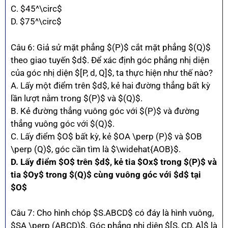
C. $45^\circ$
D. $75^\circ$
Câu 6: Giả sử mặt phẳng $(P)$ cắt mặt phẳng $(Q)$
theo giao tuyến $d$. Để xác định góc phẳng nhị diện
của góc nhị diện $[P, d, Q]$, ta thực hiện như thế nào?
A. Lấy một điểm trên $d$, kẻ hai đường thẳng bất kỳ
lần lượt nằm trong $(P)$ và $(Q)$.
B. Kẻ đường thẳng vuông góc với $(P)$ và đường
thẳng vuông góc với $(Q)$.
C. Lấy điểm $O$ bất kỳ, kẻ $OA \perp (P)$ và $OB
\perp (Q)$, góc cần tìm là $\widehat{AOB}$.
D. Lấy điểm $O$ trên $d$, kẻ tia $Ox$ trong $(P)$ và
tia $Oy$ trong $(Q)$ cùng vuông góc với $d$ tại
$O$
Câu 7: Cho hình chóp $S.ABCD$ có đáy là hình vuông,
$SA \perp (ABCD)$. Góc phẳng nhị diện $[S, CD, A]$ là