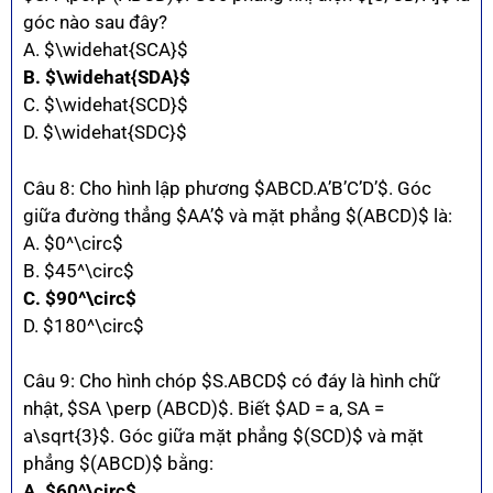
góc nào sau đây?
A. $\widehat{SCA}$
B. $\widehat{SDA}$
C. $\widehat{SCD}$
D. $\widehat{SDC}$
Câu 8: Cho hình lập phương $ABCD.A’B’C’D’$. Góc
giữa đường thẳng $AA’$ và mặt phẳng $(ABCD)$ là:
A. $0^\circ$
B. $45^\circ$
C. $90^\circ$
D. $180^\circ$
Câu 9: Cho hình chóp $S.ABCD$ có đáy là hình chữ
nhật, $SA \perp (ABCD)$. Biết $AD = a, SA =
a\sqrt{3}$. Góc giữa mặt phẳng $(SCD)$ và mặt
phẳng $(ABCD)$ bằng:
A. $60^\circ$