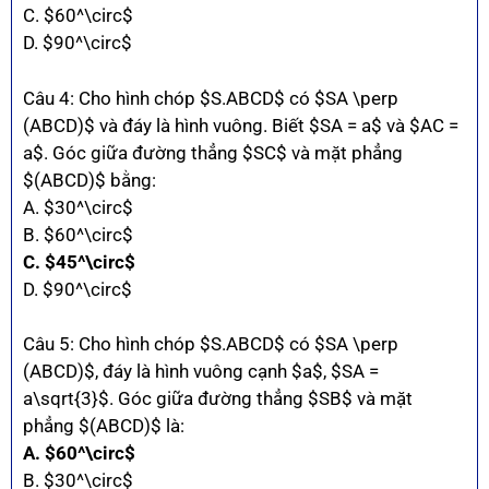
C. $60^\circ$
D. $90^\circ$
Câu 4: Cho hình chóp $S.ABCD$ có $SA \perp
(ABCD)$ và đáy là hình vuông. Biết $SA = a$ và $AC =
a$. Góc giữa đường thẳng $SC$ và mặt phẳng
$(ABCD)$ bằng:
A. $30^\circ$
B. $60^\circ$
C. $45^\circ$
D. $90^\circ$
Câu 5: Cho hình chóp $S.ABCD$ có $SA \perp
(ABCD)$, đáy là hình vuông cạnh $a$, $SA =
a\sqrt{3}$. Góc giữa đường thẳng $SB$ và mặt
phẳng $(ABCD)$ là:
A. $60^\circ$
B. $30^\circ$