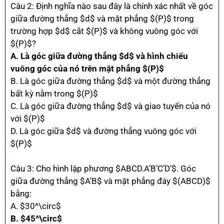
Câu 2: Định nghĩa nào sau đây là chính xác nhất về góc
giữa đường thẳng $d$ và mặt phẳng $(P)$ trong
trường hợp $d$ cắt $(P)$ và không vuông góc với
$(P)$?
A. Là góc giữa đường thẳng $d$ và hình chiếu
vuông góc của nó trên mặt phẳng $(P)$
B. Là góc giữa đường thẳng $d$ và một đường thẳng
bất kỳ nằm trong $(P)$
C. Là góc giữa đường thẳng $d$ và giao tuyến của nó
với $(P)$
D. Là góc giữa $d$ và đường thẳng vuông góc với
$(P)$
Câu 3: Cho hình lập phương $ABCD.A’B’C’D’$. Góc
giữa đường thẳng $A’B$ và mặt phẳng đáy $(ABCD)$
bằng:
A. $30^\circ$
B. $45^\circ$