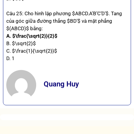
Câu 25: Cho hình lập phương $ABCD.A’B’C’D’$. Tang
của góc giữa đường thẳng $BD’$ và mặt phẳng
$(ABCD)$ bằng:
A. $\frac{\sqrt{2}}{2}$
B. $\sqrt{2}$
C. $\frac{1}{\sqrt{2}}$
D. 1
Quang Huy