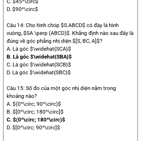
C. $45^\circ$
D. $90^\circ$
Câu 14: Cho hình chóp $S.ABCD$ có đáy là hình
vuông, $SA \perp (ABCD)$. Khẳng định nào sau đây là
đúng về góc phẳng nhị diện $[S, BC, A]$?
A. Là góc $\widehat{SCA}$
B. Là góc $\widehat{SBA}$
C. Là góc $\widehat{SCB}$
D. Là góc $\widehat{SBC}$
Câu 15: Số đo của một góc nhị diện nằm trong
khoảng nào?
A. $(0^\circ; 90^\circ)$
B. $[0^\circ; 180^\circ]$
C. $(0^\circ; 180^\circ)$
D. $[0^\circ; 90^\circ]$