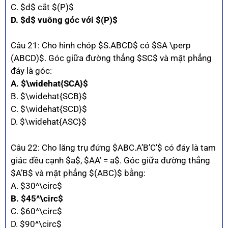
C. $d$ cắt $(P)$
D. $d$ vuông góc với $(P)$
Câu 21: Cho hình chóp $S.ABCD$ có $SA \perp
(ABCD)$. Góc giữa đường thẳng $SC$ và mặt phẳng
đáy là góc:
A. $\widehat{SCA}$
B. $\widehat{SCB}$
C. $\widehat{SCD}$
D. $\widehat{ASC}$
Câu 22: Cho lăng trụ đứng $ABC.A’B’C’$ có đáy là tam
giác đều cạnh $a$, $AA’ = a$. Góc giữa đường thẳng
$A’B$ và mặt phẳng $(ABC)$ bằng:
A. $30^\circ$
B. $45^\circ$
C. $60^\circ$
D. $90^\circ$