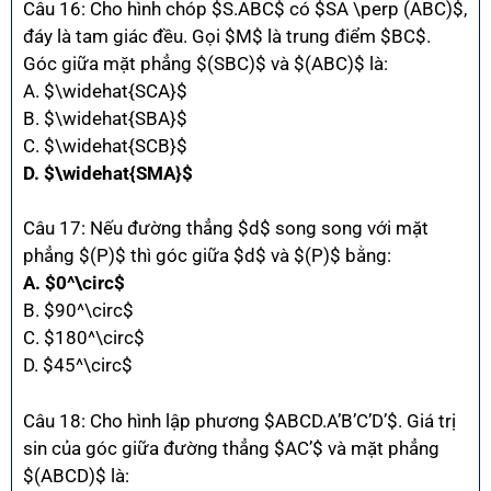
Câu 16: Cho hình chóp $S.ABC$ có $SA \perp (ABC)$,
đáy là tam giác đều. Gọi $M$ là trung điểm $BC$.
Góc giữa mặt phẳng $(SBC)$ và $(ABC)$ là:
A. $\widehat{SCA}$
B. $\widehat{SBA}$
C. $\widehat{SCB}$
D. $\widehat{SMA}$
Câu 17: Nếu đường thẳng $d$ song song với mặt
phẳng $(P)$ thì góc giữa $d$ và $(P)$ bằng:
A. $0^\circ$
B. $90^\circ$
C. $180^\circ$
D. $45^\circ$
Câu 18: Cho hình lập phương $ABCD.A’B’C’D’$. Giá trị
sin của góc giữa đường thẳng $AC’$ và mặt phẳng
$(ABCD)$ là: