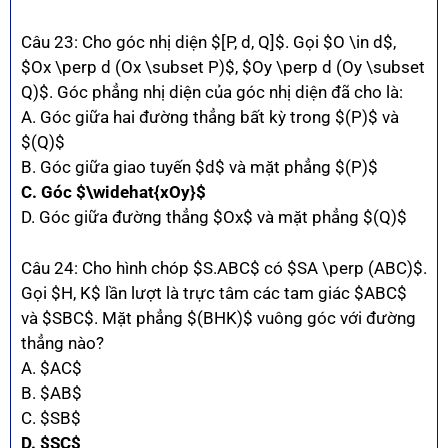
Câu 23: Cho góc nhị diện $[P, d, Q]$. Gọi $O \in d$,
$Ox \perp d (Ox \subset P)$, $Oy \perp d (Oy \subset
Q)$. Góc phẳng nhị diện của góc nhị diện đã cho là:
A. Góc giữa hai đường thẳng bất kỳ trong $(P)$ và
$(Q)$
B. Góc giữa giao tuyến $d$ và mặt phẳng $(P)$
C. Góc $\widehat{xOy}$
D. Góc giữa đường thẳng $Ox$ và mặt phẳng $(Q)$
Câu 24: Cho hình chóp $S.ABC$ có $SA \perp (ABC)$.
Gọi $H, K$ lần lượt là trực tâm các tam giác $ABC$
và $SBC$. Mặt phẳng $(BHK)$ vuông góc với đường
thẳng nào?
A. $AC$
B. $AB$
C. $SB$
D. $SC$