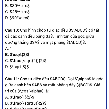
B. $30^\circ$
C. $45^\circ$
D. $90^\circ$
Câu 10: Cho hình chóp tứ giác đều $S.ABCD$ có tất
cả các cạnh đều bằng $a$. Tính tan của góc giữa
đường thẳng $SA$ và mặt phẳng $(ABCD)$.
A. 1
B. $\sqrt{2}$
C. $\frac{\sqrt{2}}{2}$
D. $\sqrt{3}$
Câu 11: Cho tứ diện đều $ABCD$. Gọi $\alpha$ là góc
giữa cạnh bên $AB$ và mặt phẳng đáy $(BCD)$. Giá
trị của $\cos \alpha$ là:
A. $\frac{1}{2}$
B. $\frac{\sqrt{3}}{2}$