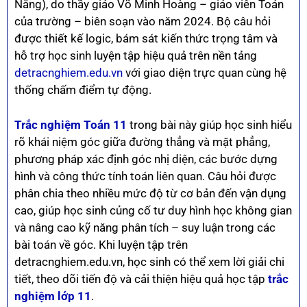
Nẵng), do thầy giáo Võ Minh Hoàng – giáo viên Toán
của trường – biên soạn vào năm 2024. Bộ câu hỏi
được thiết kế logic, bám sát kiến thức trọng tâm và
hỗ trợ học sinh luyện tập hiệu quả trên nền tảng
detracnghiem.edu.vn
với giao diện trực quan cùng hệ
thống chấm điểm tự động.
Trắc nghiệm Toán 11
trong bài này giúp học sinh hiểu
rõ khái niệm góc giữa đường thẳng và mặt phẳng,
phương pháp xác định góc nhị diện, các bước dựng
hình và công thức tính toán liên quan. Câu hỏi được
phân chia theo nhiều mức độ từ cơ bản đến vận dụng
cao, giúp học sinh củng cố tư duy hình học không gian
và nâng cao kỹ năng phân tích – suy luận trong các
bài toán về góc. Khi luyện tập trên
detracnghiem.edu.vn, học sinh có thể xem lời giải chi
tiết, theo dõi tiến độ và cải thiện hiệu quả học tập
trắc
nghiệm lớp 11
.