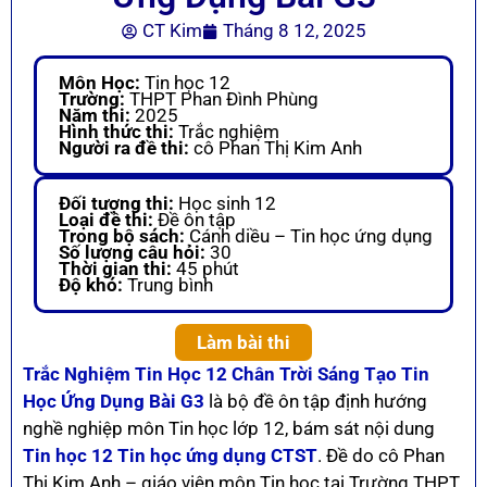
CT Kim
Tháng 8 12, 2025
Môn Học:
Tin học 12
Trường:
THPT Phan Đình Phùng
Năm thi:
2025
Hình thức thi:
Trắc nghiệm
Người ra đề thi:
cô Phan Thị Kim Anh
Đối tượng thi:
Học sinh 12
Loại đề thi:
Đề ôn tập
Trong bộ sách:
Cánh diều – Tin học ứng dụng
Số lượng câu hỏi:
30
Thời gian thi:
45 phút
Độ khó:
Trung bình
Làm bài thi
Trắc Nghiệm Tin Học 12 Chân Trời Sáng Tạo Tin
Học Ứng Dụng Bài G3
là bộ đề ôn tập định hướng
nghề nghiệp môn Tin học lớp 12, bám sát nội dung
Tin học 12 Tin học ứng dụng CTST
. Đề do cô Phan
Thị Kim Anh – giáo viên môn Tin học tại Trường THPT