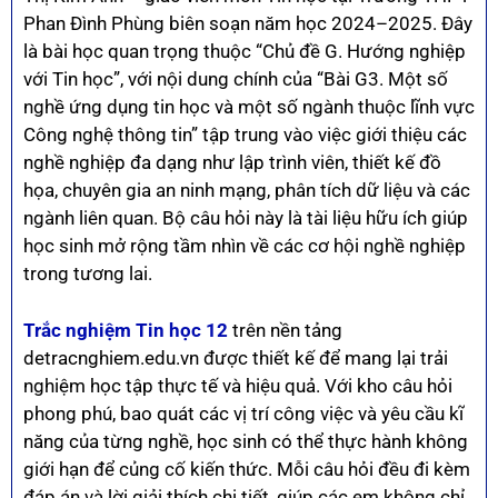
Phan Đình Phùng biên soạn năm học 2024–2025. Đây
là bài học quan trọng thuộc “Chủ đề G. Hướng nghiệp
với Tin học”, với nội dung chính của “Bài G3. Một số
nghề ứng dụng tin học và một số ngành thuộc lĩnh vực
Công nghệ thông tin” tập trung vào việc giới thiệu các
nghề nghiệp đa dạng như lập trình viên, thiết kế đồ
họa, chuyên gia an ninh mạng, phân tích dữ liệu và các
ngành liên quan. Bộ câu hỏi này là tài liệu hữu ích giúp
học sinh mở rộng tầm nhìn về các cơ hội nghề nghiệp
trong tương lai.
Trắc nghiệm Tin học 12
trên nền tảng
detracnghiem.edu.vn được thiết kế để mang lại trải
nghiệm học tập thực tế và hiệu quả. Với kho câu hỏi
phong phú, bao quát các vị trí công việc và yêu cầu kĩ
năng của từng nghề, học sinh có thể thực hành không
giới hạn để củng cố kiến thức. Mỗi câu hỏi đều đi kèm
đáp án và lời giải thích chi tiết, giúp các em không chỉ