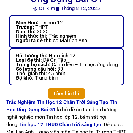
CT Kim
Tháng 8 12, 2025
Môn Học:
Tin học 12
Trường:
THPT
Năm thi:
2025
Hình thức thi:
Trắc nghiệm
Người ra đề thi:
cô Mai Lan Anh
Đối tượng thi:
Học sinh 12
Loại đề thi:
Đề Ôn Tập
Trong bộ sách:
Cánh diều – Tin học ứng dụng
Số lượng câu hỏi:
30
Thời gian thi:
45 phút
Độ khó:
Trung bình
Làm bài thi
Trắc Nghiệm Tin Học 12 Chân Trời Sáng Tạo Tin
Học Ứng Dụng Bài G1
là bộ đề ôn tập định hướng
nghề nghiệp môn Tin học lớp 12, bám sát nội
dung
Tin học 12 THUD Chân trời sáng tạo
. Đề do cô
Mai Lan Anh – giáo viên môn Tin học tại Trường THPT