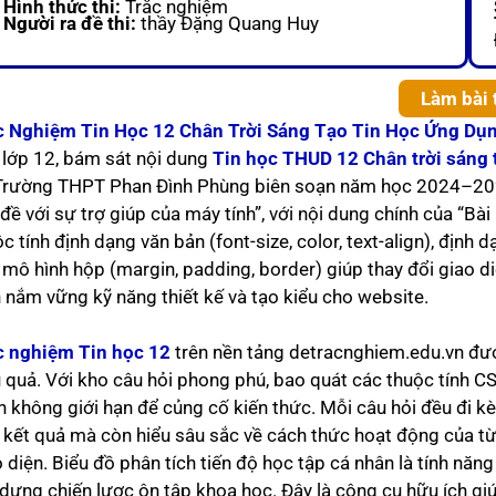
Hình thức thi:
Trắc nghiệm
Người ra đề thi:
thầy Đặng Quang Huy
Làm bài 
c Nghiệm Tin Học 12 Chân Trời Sáng Tạo Tin Học Ứng Dụn
 lớp 12, bám sát nội dung
Tin học THUD 12 Chân trời sáng 
 Trường THPT Phan Đình Phùng biên soạn năm học 2024–2025.
 đề với sự trợ giúp của máy tính”, với nội dung chính của “B
c tính định dạng văn bản (font-size, color, text-align), định
mô hình hộp (margin, padding, border) giúp thay đổi giao diệ
h nắm vững kỹ năng thiết kế và tạo kiểu cho website.
c nghiệm Tin học 12
trên nền tảng detracnghiem.edu.vn được
u quả. Với kho câu hỏi phong phú, bao quát các thuộc tính C
 không giới hạn để củng cố kiến thức. Mỗi câu hỏi đều đi kèm
t kết quả mà còn hiểu sâu sắc về cách thức hoạt động của t
 diện. Biểu đồ phân tích tiến độ học tập cá nhân là tính năn
 dựng chiến lược ôn tập khoa học. Đây là công cụ hữu ích giú