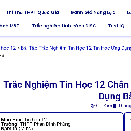
Thi Thử THPT Quốc Gia
Đánh Giá Năng Lực
L
cách MBTI
Trắc nghiệm tính cách DISC
Test IQ
 học 12
»
Bài Tập Trắc Nghiệm Tin Học 12 Tin Học Ứng Dụn
F8
Trắc Nghiệm Tin Học 12 Chân 
Dụng Bà
CT Kim
Tháng
Môn Học:
Tin học 12
Trường:
THPT Phan Đình Phùng
Năm thi:
2025