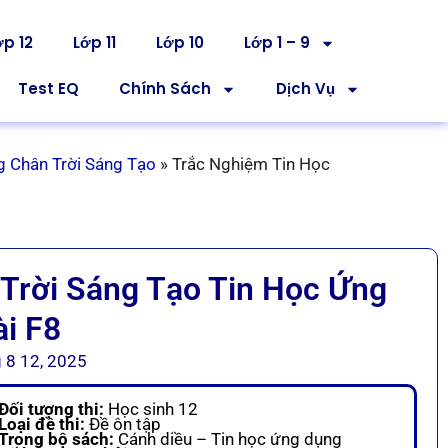
ớp 12
Lớp 11
Lớp 10
Lớp 1 – 9
Test EQ
Chính Sách
Dịch Vụ
g Chân Trời Sáng Tạo
»
Trắc Nghiệm Tin Học
Trời Sáng Tạo Tin Học Ứng
i F8
 8 12, 2025
Đối tượng thi:
Học sinh 12
Loại đề thi:
Đề ôn tập
Trong bộ sách:
Cánh diều – Tin học ứng dụng