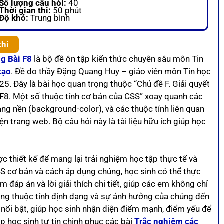
Số lượng câu hỏi:
40
Thời gian thi:
50 phút
Độ khó:
Trung bình
thi
g Bài F8
là bộ đề ôn tập kiến thức chuyên sâu môn Tin
tạo
. Đề do thầy Đặng Quang Huy – giáo viên môn Tin học
 Đây là bài học quan trọng thuộc “Chủ đề F. Giải quyết
ài F8. Một số thuộc tính cơ bản của CSS” xoay quanh các
 dạng nền (background-color), và các thuộc tính liên quan
n trang web. Bộ câu hỏi này là tài liệu hữu ích giúp học
 thiết kế để mang lại trải nghiệm học tập thực tế và
SS cơ bản và cách áp dụng chúng, học sinh có thể thực
 đáp án và lời giải thích chi tiết, giúp các em không chỉ
ừng thuộc tính định dạng và sự ảnh hưởng của chúng đến
g nổi bật, giúp học sinh nhận diện điểm mạnh, điểm yếu để
p học sinh tự tin chinh phục các bài
Trắc nghiệm các