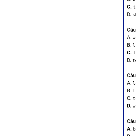
C.
t
D.
s
Câu
A.
w
B.
l
C.
l
D.
t
Câu
A.
l
B.
l
C.
t
D.
w
Câu
A.
b