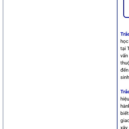
Trắ
học
tại
vấn
thuộ
đến 
sin
Trắ
hiệ
hành
biế
giao
xây