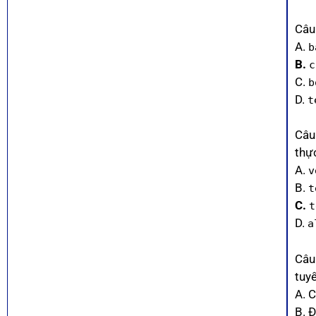
Câu
A.
b
B.
c
C.
b
D.
t
Câu
thự
A.
v
B.
t
C.
t
D.
a
Câu
tuy
A. 
B. 