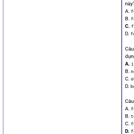
này
A.
f
B.
f
C.
f
D.
f
Câu
dụn
A.
i
B.
n
C.
o
D.
b
Câu
A.
f
B.
t
C.
f
D.
f