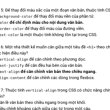
 5: Để thay đổi màu sắc của một đoạn văn bản, thuộc tính 
để thay đổi màu nền của phần tử.
ackground-color
để chỉ định màu cho nội dung văn bản.
olor
để thay đổi màu của đường viền.
order-color
là một thuộc tính không tồn tại trong CSS.
ext-color
 6: Một nhà thiết kế muốn căn giữa một tiêu đề
theo ch
<h1>
c hiện điều này?
để căn chỉnh theo phương dọc.
ertical-align
để căn đều hai bên của văn bản.
ext-justify
để căn chỉnh văn bản theo chiều ngang.
ext-align
để căn chỉnh các dòng trong flexbox.
lign-content
 7: Thuộc tính
trong CSS có chức năng chính 
vertical-align
ến?
Căn lề văn bản theo chiều ngang trong một khối.
Điều chỉnh khoảng cách giữa các từ trong một câu.