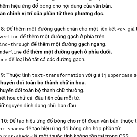
Thêm hiệu ứng đổ bóng cho nội dung của văn bản.
Căn chỉnh vị trí của phần tử theo phương dọc.
 8: Để thêm một đường gạch chân cho một liên kết
, giá
<a>
để thêm một đường gạch ở phía trên.
verline
để thêm một đường gạch ngang.
ine-through
để thêm một đường gạch ở phía dưới.
nderline
để loại bỏ tất cả các đường gạch.
one
 9: Thuộc tính
với giá trị
s
text-transformation
uppercase
Chuyển đổi toàn bộ thành chữ in hoa.
Chuyển đổi toàn bộ thành chữ thường.
iết hoa chữ cái đầu tiên của mỗi từ.
Giữ nguyên định dạng chữ ban đầu.
 10: Để tạo hiệu ứng đổ bóng cho một đoạn văn bản, thuộc 
để tạo hiệu ứng đổ bóng cho hộp phần tử.
ox-shadow
là một thuộc tính không tồn tại trong CSS.
order-shadow