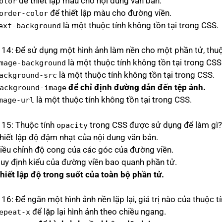
để thiết lập màu cho nội dung văn bản.
olor
để thiết lập màu cho đường viền.
order-color
là một thuộc tính không tồn tại trong CSS.
ext-background
 14: Để sử dụng một hình ảnh làm nền cho một phần tử, thuộ
là một thuộc tính không tồn tại trong CSS
mage-background
là một thuộc tính không tồn tại trong CSS.
ackground-src
để chỉ định đường dẫn đến tệp ảnh.
ackground-image
là một thuộc tính không tồn tại trong CSS.
mage-url
 15: Thuộc tính
trong CSS được sử dụng để làm gì
opacity
Thiết lập độ đậm nhạt của nội dung văn bản.
Điều chỉnh độ cong của các góc của đường viền.
Quy định kiểu của đường viền bao quanh phần tử.
Thiết lập độ trong suốt của toàn bộ phần tử.
16: Để ngăn một hình ảnh nền lặp lại, giá trị nào của thuộc t
để lặp lại hình ảnh theo chiều ngang.
epeat-x