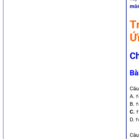
môn
T
Ứ
Ch
Bà
Câu
A.
f
B.
f
C.
f
D.
f
Câu