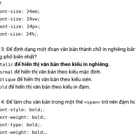
?
ont-size: 24em;
ont-size: 24vw;
ont-size: 24px;
.
ont-size: 24%;
 3: Để định dạng một đoạn văn bản thành chữ in nghiêng bằng
g phổ biến nhất?
để hiển thị văn bản theo kiểu in nghiêng.
talic
để hiển thị văn bản theo kiểu mặc định.
ormal
để hiển thị văn bản theo kiểu xiên.
blique
để hiển thị văn bản theo kiểu in đậm.
old
 4: Để làm cho văn bản trong một thẻ
trở nên đậm hơn
<span>
.
ont-style: bold;
.
ext-weight: bold;
.
ont-type: bold;
.
ont-weight: bold;