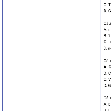
C. 
D. 
Câu
A.
o
B.
l
C.
u
D.
n
Câu
A. 
B. 
C. V
D. 
Câu
A.
b
B.
b