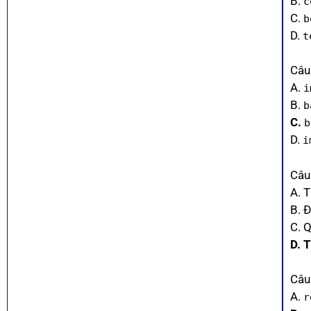
B.
c
C.
b
D.
t
Câu
A.
i
B.
b
C.
b
D.
i
Câu
A. 
B. 
C. 
D. 
Câu 
A.
r