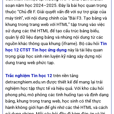
soạn năm học 2024–2025. Đây là bài học quan trọng
thuộc “Chủ đề F. Giải quyết vấn đề với sự trợ giúp của
máy tính”, với nội dung chính của “Bài F3. Tạo bảng và
khung trong trang web với HTML” tập trung vào việc
sử dụng các thẻ HTML để tạo cấu trúc bảng biểu,
quản lý dữ liệu dạng bảng và nhúng nội dung từ các
nguồn khác thông qua khung (iframe). Bộ câu hỏi
Tin
học 12 CTST Tin học ứng dụng
này là tài liệu quan
trọng giúp học sinh rèn luyện kỹ năng xây dựng nội
dung trang web phức tạp.
Trắc nghiệm Tin học 12
trên nền tảng
detracnghiem.edu.vn được thiết kế để mang lại trải
nghiệm học tập thực tế và hiệu quả. Với kho câu hỏi
phong phú, mô phỏng các tình huống tạo và định dạng
bảng, khung trong trang web, học sinh có thể thực
hành không giới hạn để ghi nhớ các thẻ HTML và cách
sử dụng chúng. Mỗi câu hỏi đều đi kèm đáp án và lời