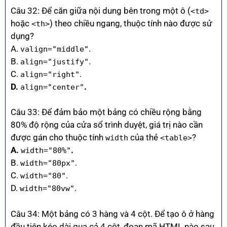
Câu 32: Để căn giữa nội dung bên trong một ô (
<td>
hoặc
) theo chiều ngang, thuộc tính nào được sử
<th>
dụng?
A.
.
valign="middle"
B.
.
align="justify"
C.
.
align="right"
D.
.
align="center"
Câu 33: Để đảm bảo một bảng có chiều rộng bằng
80% độ rộng của cửa sổ trình duyệt, giá trị nào cần
được gán cho thuộc tính
của thẻ
?
width
<table>
A.
.
width="80%"
B.
.
width="80px"
C.
.
width="80"
D.
.
width="80vw"
Câu 34: Một bảng có 3 hàng và 4 cột. Để tạo ô ở hàng
đầu tiên kéo dài qua cả 4 cột, đoạn mã HTML nào sau