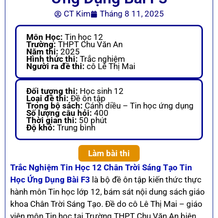
CT Kim
Tháng 8 11, 2025
Môn Học:
Tin học 12
Trường:
THPT Chu Văn An
Năm thi:
2025
Hình thức thi:
Trắc nghiệm
Người ra đề thi:
cô Lê Thị Mai
Đối tượng thi:
Học sinh 12
Loại đề thi:
Đề ôn tập
Trong bộ sách:
Cánh diều – Tin học ứng dụng
Số lượng câu hỏi:
400
Thời gian thi:
50 phút
Độ khó:
Trung bình
Làm bài thi
Trắc Nghiệm Tin Học 12 Chân Trời Sáng Tạo Tin
Học Ứng Dụng Bài F3
là bộ đề ôn tập kiến thức thực
hành môn Tin học lớp 12, bám sát nội dung sách giáo
khoa Chân Trời Sáng Tạo. Đề do cô Lê Thị Mai – giáo
viên môn Tin học tại Trường THPT Chu Văn An biên