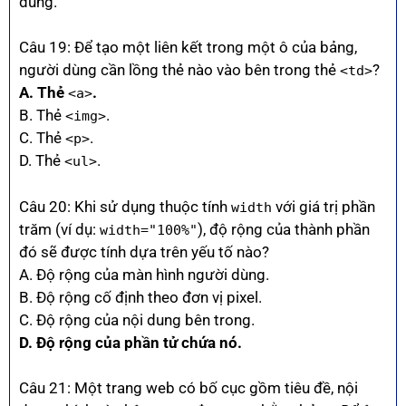
dùng.
Câu 19: Để tạo một liên kết trong một ô của bảng,
người dùng cần lồng thẻ nào vào bên trong thẻ
?
<td>
A. Thẻ
.
<a>
B. Thẻ
.
<img>
C. Thẻ
.
<p>
D. Thẻ
.
<ul>
Câu 20: Khi sử dụng thuộc tính
với giá trị phần
width
trăm (ví dụ:
), độ rộng của thành phần
width="100%"
đó sẽ được tính dựa trên yếu tố nào?
A. Độ rộng của màn hình người dùng.
B. Độ rộng cố định theo đơn vị pixel.
C. Độ rộng của nội dung bên trong.
D. Độ rộng của phần tử chứa nó.
Câu 21: Một trang web có bố cục gồm tiêu đề, nội