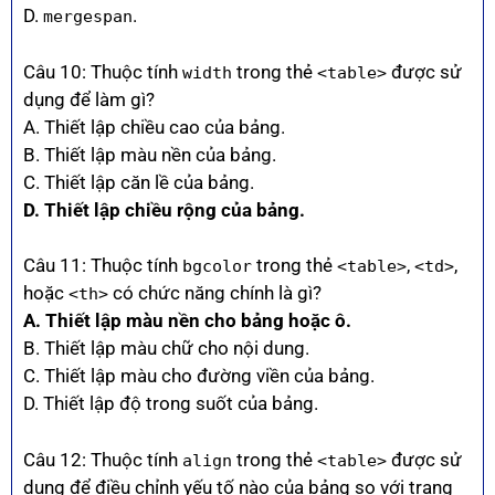
D.
.
mergespan
Câu 10: Thuộc tính
trong thẻ
được sử
width
<table>
dụng để làm gì?
A. Thiết lập chiều cao của bảng.
B. Thiết lập màu nền của bảng.
C. Thiết lập căn lề của bảng.
D. Thiết lập chiều rộng của bảng.
Câu 11: Thuộc tính
trong thẻ
,
,
bgcolor
<table>
<td>
hoặc
có chức năng chính là gì?
<th>
A. Thiết lập màu nền cho bảng hoặc ô.
B. Thiết lập màu chữ cho nội dung.
C. Thiết lập màu cho đường viền của bảng.
D. Thiết lập độ trong suốt của bảng.
Câu 12: Thuộc tính
trong thẻ
được sử
align
<table>
dụng để điều chỉnh yếu tố nào của bảng so với trang