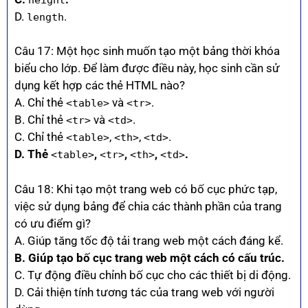
D.
.
length
Câu 17: Một học sinh muốn tạo một bảng thời khóa
biểu cho lớp. Để làm được điều này, học sinh cần sử
dụng kết hợp các thẻ HTML nào?
A. Chỉ thẻ
và
.
<table>
<tr>
B. Chỉ thẻ
và
.
<tr>
<td>
C. Chỉ thẻ
,
,
.
<table>
<th>
<td>
D. Thẻ
,
,
,
.
<table>
<tr>
<th>
<td>
Câu 18: Khi tạo một trang web có bố cục phức tạp,
việc sử dụng bảng để chia các thành phần của trang
có ưu điểm gì?
A. Giúp tăng tốc độ tải trang web một cách đáng kể.
B. Giúp tạo bố cục trang web một cách có cấu trúc.
C. Tự động điều chỉnh bố cục cho các thiết bị di động.
D. Cải thiện tính tương tác của trang web với người