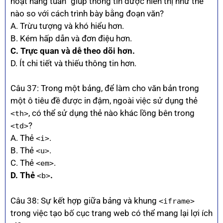
hoạt hàng tuần” giúp thông tin được hiển thị như thế
nào so với cách trình bày bằng đoạn văn?
A. Trừu tượng và khó hiểu hơn.
B. Kém hấp dẫn và đơn điệu hơn.
C. Trực quan và dễ theo dõi hơn.
D. Ít chi tiết và thiếu thông tin hơn.
Câu 37: Trong một bảng, để làm cho văn bản trong
một ô tiêu đề được in đậm, ngoài việc sử dụng thẻ
, có thể sử dụng thẻ nào khác lồng bên trong
<th>
?
<td>
A. Thẻ
.
<i>
B. Thẻ
.
<u>
C. Thẻ
.
<em>
D. Thẻ
.
<b>
Câu 38: Sự kết hợp giữa bảng và khung
<iframe>
trong việc tạo bố cục trang web có thể mang lại lợi ích