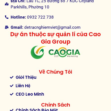
Địa Chỉ:
Lầu 1C, 25 đường số 7 KDC Cityland
Parkhills, Phường 10
Hotline:
0932 722 738
Gmail:
detracnghiemviet@gmail.com
Dự án thuộc sự quản lí của Cao
Gia Group
Về Chúng Tôi
Giới Thiệu
Liên Hệ
CEO Leo Minh
Chính Sách
Chính Sách Bảo Mật