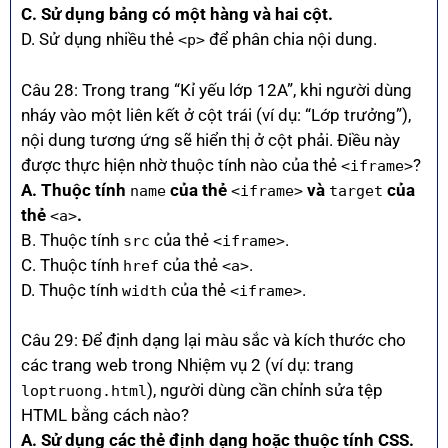
C. Sử dụng bảng có một hàng và hai cột.
D. Sử dụng nhiều thẻ
để phân chia nội dung.
<p>
Câu 28: Trong trang “Kỉ yếu lớp 12A”, khi người dùng
nháy vào một liên kết ở cột trái (ví dụ: “Lớp trưởng”),
nội dung tương ứng sẽ hiển thị ở cột phải. Điều này
được thực hiện nhờ thuộc tính nào của thẻ
?
<iframe>
A. Thuộc tính
của thẻ
và
của
name
<iframe>
target
thẻ
.
<a>
B. Thuộc tính
của thẻ
.
src
<iframe>
C. Thuộc tính
của thẻ
.
href
<a>
D. Thuộc tính
của thẻ
.
width
<iframe>
Câu 29: Để định dạng lại màu sắc và kích thước cho
các trang web trong Nhiệm vụ 2 (ví dụ: trang
), người dùng cần chỉnh sửa tệp
loptruong.html
HTML bằng cách nào?
A. Sử dụng các thẻ định dạng hoặc thuộc tính CSS.