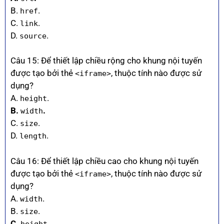
B.
.
href
C.
.
link
D.
.
source
Câu 15: Để thiết lập chiều rộng cho khung nội tuyến
được tạo bởi thẻ
, thuộc tính nào được sử
<iframe>
dụng?
A.
.
height
B.
.
width
C.
.
size
D.
.
length
Câu 16: Để thiết lập chiều cao cho khung nội tuyến
được tạo bởi thẻ
, thuộc tính nào được sử
<iframe>
dụng?
A.
.
width
B.
.
size
C.
.
height