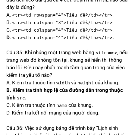
đây là đúng?
A.
.
<tr><td rowspan="4">Tiêu đề</td></tr>
B.
.
<tr><th colspan="3">Tiêu đề</th></tr>
C.
.
<tr><td colspan="4">Tiêu đề</td></tr>
D.
.
<tr><th colspan="4">Tiêu đề</th></tr>
Câu 35: Khi nhúng một trang web bằng
, nếu
<iframe>
trang web đó không tồn tại, khung sẽ hiển thị thông
báo lỗi. Điều này nhấn mạnh tầm quan trọng của việc
kiểm tra yếu tố nào?
A. Kiểm tra thuộc tính
và
của khung.
width
height
B. Kiểm tra tính hợp lệ của đường dẫn trong thuộc
tính
.
src
C. Kiểm tra thuộc tính
của khung.
name
D. Kiểm tra kết nối mạng của người dùng.
Câu 36: Việc sử dụng bảng để trình bày “Lịch sinh