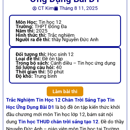
CT Kim
Tháng 8 11, 2025
Môn Học:
Tin học 12
Trường:
THPT Đống Đa
Năm thi:
2025
Hình thức thi:
Trắc nghiệm
Người ra đề thi:
thầy Nguyễn Đức Anh
Đối tượng thi:
Học sinh 12
Loại đề thi:
Đề ôn tập
Trong bộ sách:
Cánh diều – Tin học ứng dụng
Số lượng câu hỏi:
40
Thời gian thi:
50 phút
Độ khó:
Trung bình
Làm bài thi
Trắc Nghiệm Tin Học 12 Chân Trời Sáng Tạo Tin
Học Ứng Dụng Bài D1
là bộ đề ôn tập kiến thức khởi
đầu chương mới môn Tin học lớp 12, bám sát nội
dung
Tin học THUD chân trời sáng tạo 12
. Đề do thầy
Nguyễn Đức Anh – giáo viên môn Tin học tại Trường