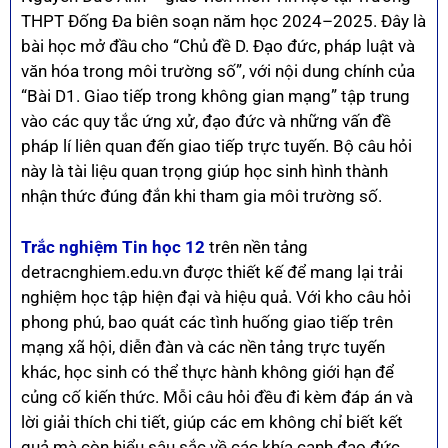
THPT Đống Đa biên soạn năm học 2024–2025. Đây là
bài học mở đầu cho “Chủ đề D. Đạo đức, pháp luật và
văn hóa trong môi trường số”, với nội dung chính của
“Bài D1. Giao tiếp trong không gian mạng” tập trung
vào các quy tắc ứng xử, đạo đức và những vấn đề
pháp lí liên quan đến giao tiếp trực tuyến. Bộ câu hỏi
này là tài liệu quan trọng giúp học sinh hình thành
nhận thức đúng đắn khi tham gia môi trường số.
Trắc nghiệm Tin học 12
trên nền tảng
detracnghiem.edu.vn được thiết kế để mang lại trải
nghiệm học tập hiện đại và hiệu quả. Với kho câu hỏi
phong phú, bao quát các tình huống giao tiếp trên
mạng xã hội, diễn đàn và các nền tảng trực tuyến
khác, học sinh có thể thực hành không giới hạn để
củng cố kiến thức. Mỗi câu hỏi đều đi kèm đáp án và
lời giải thích chi tiết, giúp các em không chỉ biết kết
quả mà còn hiểu sâu sắc về các khía cạnh đạo đức,