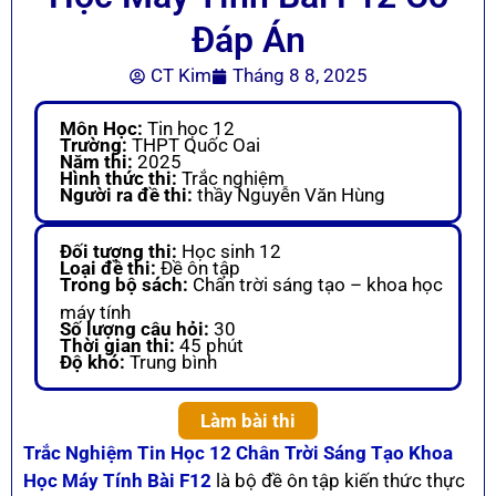
Đáp Án
CT Kim
Tháng 8 8, 2025
Môn Học:
Tin học 12
Trường:
THPT Quốc Oai
Năm thi:
2025
Hình thức thi:
Trắc nghiệm
Người ra đề thi:
thầy Nguyễn Văn Hùng
Đối tượng thi:
Học sinh 12
Loại đề thi:
Đề ôn tập
Trong bộ sách:
Chấn trời sáng tạo – khoa học
máy tính
Số lượng câu hỏi:
30
Thời gian thi:
45 phút
Độ khó:
Trung bình
Làm bài thi
Trắc Nghiệm Tin Học 12 Chân Trời Sáng Tạo Khoa
Học Máy Tính Bài F12
là bộ đề ôn tập kiến thức thực