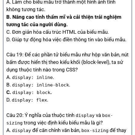
A. Làm cho biểu mẫu trở thành một hình ảnh tĩnh
không tương tác.
B. Nâng cao tính thẩm mĩ và cải thiện trải nghiệm
tương tác của người dùng.
C. Đơn giản hóa cấu trúc HTML của biểu mẫu.
D. Giúp tự động hóa việc điền thông tin vào biểu mẫu.
Câu 19: Để các phần tử biểu mẫu như hộp văn bản, nút
bấm được hiển thị theo kiểu khối (block-level), ta sử
dụng thuộc tính nào trong CSS?
A.
.
display: inline
B.
.
display: inline-block
C.
.
display: block
D.
.
display: flex
Câu 20: Ý nghĩa của thuộc tính
và
display
box-
trong việc định kiểu biểu mẫu là gì?
sizing
A.
để căn chỉnh văn bản,
để thay
display
box-sizing