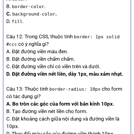
B.
.
border-color
C.
.
background-color
D.
.
fill
Câu 12: Trong CSS, thuộc tính
border: 1px solid
có ý nghĩa gì?
#ccc
A. Đặt đường viền màu đen.
B. Đặt đường viền chấm chấm.
C. Đặt đường viền chỉ có viền trên và dưới.
D. Đặt đường viền nét liền, dày 1px, màu xám nhạt.
Câu 13: Thuộc tính
cho form
border-radius: 10px
có tác dụng gì?
A. Bo tròn các góc của form với bán kính 10px.
B. Tạo đường viền nét liền cho form.
C. Đặt khoảng cách giữa nội dung và đường viền là
10px.
D. Thay đổi màu sắc của đường viền thành 10px.