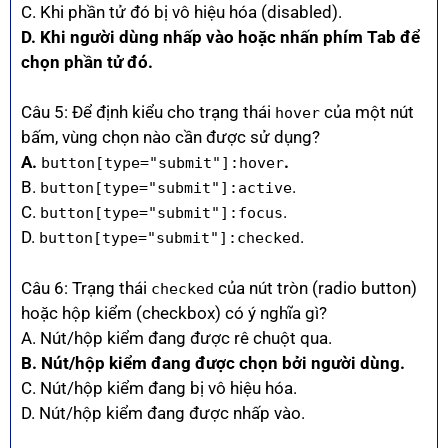
C. Khi phần tử đó bị vô hiệu hóa (disabled).
D. Khi người dùng nhấp vào hoặc nhấn phím Tab để
chọn phần tử đó.
Câu 5: Để định kiểu cho trạng thái
của một nút
hover
bấm, vùng chọn nào cần được sử dụng?
A.
.
button[type="submit"]:hover
B.
.
button[type="submit"]:active
C.
.
button[type="submit"]:focus
D.
.
button[type="submit"]:checked
Câu 6: Trạng thái
của nút tròn (radio button)
checked
hoặc hộp kiểm (checkbox) có ý nghĩa gì?
A. Nút/hộp kiểm đang được rê chuột qua.
B. Nút/hộp kiểm đang được chọn bởi người dùng.
C. Nút/hộp kiểm đang bị vô hiệu hóa.
D. Nút/hộp kiểm đang được nhấp vào.