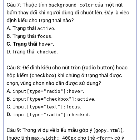
Câu 7: Thuộc tính
của một nút
background-color
bấm thay đổi khi người dùng di chuột lên. Đây là việc
định kiểu cho trạng thái nào?
A. Trạng thái
.
active
B. Trạng thái
.
focus
C. Trạng thái
.
hover
D. Trạng thái
.
checked
Câu 8: Để định kiểu cho nút tròn (radio button) hoặc
hộp kiểm (checkbox) khi chúng ở trạng thái được
chọn, vùng chọn nào cần được sử dụng?
A.
.
input[type="radio"]:hover
B.
.
input[type="checkbox"]:active
C.
.
input[type="text"]:focus
D.
.
input[type="radio"]:checked
Câu 9: Trong ví dụ về biểu mẫu góp ý (
),
gopy.html
thuộc tính
cho thẻ
có ý
max-width: 400px
<form>