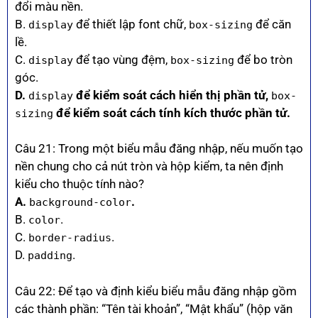
đổi màu nền.
B.
để thiết lập font chữ,
để căn
display
box-sizing
lề.
C.
để tạo vùng đệm,
để bo tròn
display
box-sizing
góc.
D.
để kiểm soát cách hiển thị phần tử,
display
box-
để kiểm soát cách tính kích thước phần tử.
sizing
Câu 21: Trong một biểu mẫu đăng nhập, nếu muốn tạo
nền chung cho cả nút tròn và hộp kiểm, ta nên định
kiểu cho thuộc tính nào?
A.
.
background-color
B.
.
color
C.
.
border-radius
D.
.
padding
Câu 22: Để tạo và định kiểu biểu mẫu đăng nhập gồm
các thành phần: “Tên tài khoản”, “Mật khẩu” (hộp văn