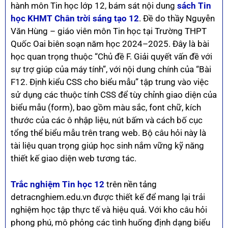
hành môn Tin học lớp 12, bám sát nội dung
sách Tin
học KHMT Chân trời sáng tạo 12
. Đề do thầy Nguyễn
Văn Hùng – giáo viên môn Tin học tại Trường THPT
Quốc Oai biên soạn năm học 2024–2025. Đây là bài
học quan trọng thuộc “Chủ đề F. Giải quyết vấn đề với
sự trợ giúp của máy tính”, với nội dung chính của “Bài
F12. Định kiểu CSS cho biểu mẫu” tập trung vào việc
sử dụng các thuộc tính CSS để tùy chỉnh giao diện của
biểu mẫu (form), bao gồm màu sắc, font chữ, kích
thước của các ô nhập liệu, nút bấm và cách bố cục
tổng thể biểu mẫu trên trang web. Bộ câu hỏi này là
tài liệu quan trọng giúp học sinh nắm vững kỹ năng
thiết kế giao diện web tương tác.
Trắc nghiệm Tin học 12
trên nền tảng
detracnghiem.edu.vn được thiết kế để mang lại trải
nghiệm học tập thực tế và hiệu quả. Với kho câu hỏi
phong phú, mô phỏng các tình huống định dạng biểu