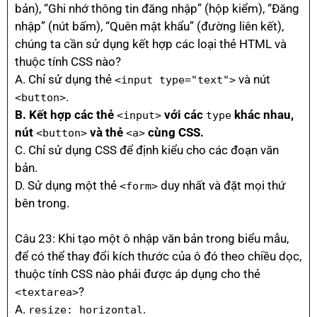
bản), “Ghi nhớ thông tin đăng nhập” (hộp kiểm), “Đăng
nhập” (nút bấm), “Quên mật khẩu” (đường liên kết),
chúng ta cần sử dụng kết hợp các loại thẻ HTML và
thuộc tính CSS nào?
A. Chỉ sử dụng thẻ
và nút
<input type="text">
.
<button>
B. Kết hợp các thẻ
với các
khác nhau,
<input>
type
nút
và thẻ
cùng CSS.
<button>
<a>
C. Chỉ sử dụng CSS để định kiểu cho các đoạn văn
bản.
D. Sử dụng một thẻ
duy nhất và đặt mọi thứ
<form>
bên trong.
Câu 23: Khi tạo một ô nhập văn bản trong biểu mẫu,
để có thể thay đổi kích thước của ô đó theo chiều dọc,
thuộc tính CSS nào phải được áp dụng cho thẻ
?
<textarea>
A.
.
resize: horizontal