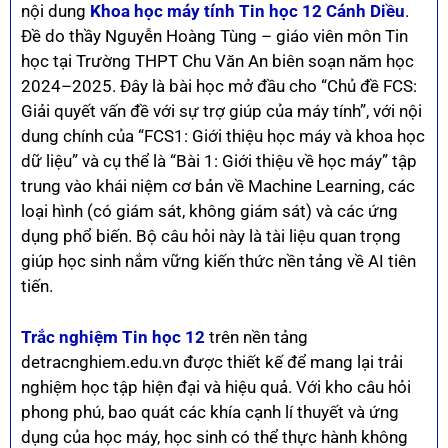
nội dung
Khoa học máy tính Tin học 12 Cánh Diều
.
Đề do thầy Nguyễn Hoàng Tùng – giáo viên môn Tin
học tại Trường THPT Chu Văn An biên soạn năm học
2024–2025. Đây là bài học mở đầu cho “Chủ đề FCS:
Giải quyết vấn đề với sự trợ giúp của máy tính”, với nội
dung chính của “FCS1: Giới thiệu học máy và khoa học
dữ liệu” và cụ thể là “Bài 1: Giới thiệu về học máy” tập
trung vào khái niệm cơ bản về Machine Learning, các
loại hình (có giám sát, không giám sát) và các ứng
dụng phổ biến. Bộ câu hỏi này là tài liệu quan trọng
giúp học sinh nắm vững kiến thức nền tảng về AI tiên
tiến.
Trắc nghiệm Tin học 12
trên nền tảng
detracnghiem.edu.vn được thiết kế để mang lại trải
nghiệm học tập hiện đại và hiệu quả. Với kho câu hỏi
phong phú, bao quát các khía cạnh lí thuyết và ứng
dụng của học máy, học sinh có thể thực hành không