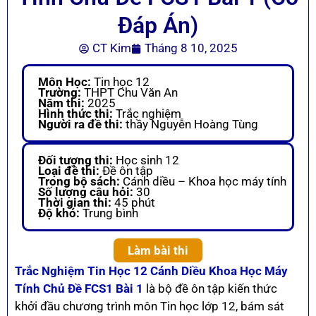
Đáp Án)
CT Kim
Tháng 8 10, 2025
Môn Học:
Tin học 12
Trường:
THPT Chu Văn An
Năm thi:
2025
Hình thức thi:
Trắc nghiệm
Người ra đề thi:
thầy Nguyễn Hoàng Tùng
Đối tượng thi:
Học sinh 12
Loại đề thi:
Đề ôn tập
Trong bộ sách:
Cánh diều – Khoa học máy tính
Số lượng câu hỏi:
30
Thời gian thi:
45 phút
Độ khó:
Trung bình
Làm bài thi
Trắc Nghiệm Tin Học 12 Cánh Diều Khoa Học Máy
Tính Chủ Đề FCS1 Bài 1
là bộ đề ôn tập kiến thức
khởi đầu chương trình môn Tin học lớp 12, bám sát