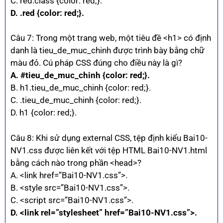
C. red.class {color: red;}.
D. .red {color: red;}.
Câu 7: Trong một trang web, một tiêu đề <h1> có định
danh là tieu_de_muc_chinh được trình bày bằng chữ
màu đỏ. Cú pháp CSS đúng cho điều này là gì?
A. #tieu_de_muc_chinh {color: red;}.
B. h1.tieu_de_muc_chinh {color: red;}.
C. .tieu_de_muc_chinh {color: red;}.
D. h1 {color: red;}.
Câu 8: Khi sử dụng external CSS, tệp định kiểu Bai10-
NV1.css được liên kết với tệp HTML Bai10-NV1.html
bằng cách nào trong phần <head>?
A. <link href=”Bai10-NV1.css”>.
B. <style src=”Bai10-NV1.css”>.
C. <script src=”Bai10-NV1.css”>.
D. <link rel=”stylesheet” href=”Bai10-NV1.css”>.