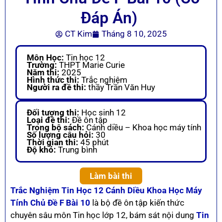
Đáp Án)
CT Kim
Tháng 8 10, 2025
Môn Học:
Tin học 12
Trường:
THPT Marie Curie
Năm thi:
2025
Hình thức thi:
Trắc nghiệm
Người ra đề thi:
thầy Trần Văn Huy
Đối tượng thi:
Học sinh 12
Loại đề thi:
Đề ôn tập
Trong bộ sách:
Cánh diều – Khoa học máy tính
Số lượng câu hỏi:
30
Thời gian thi:
45 phút
Độ khó:
Trung bình
Làm bài thi
Trắc Nghiệm Tin Học 12 Cánh Diều Khoa Học Máy
Tính Chủ Đề F Bài 10
là bộ đề ôn tập kiến thức
chuyên sâu môn Tin học lớp 12, bám sát nội dung
Tin