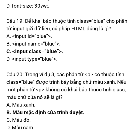
D. font-size: 30vw;.
Câu 19: Để khai báo thuộc tính class=”blue” cho phần
tử input gửi dữ liệu, cú pháp HTML đúng là gì?
A. <input id=”blue”>.
B. <input name=”blue”>.
C. <input class=”blue”>.
D. <input type=”blue”>.
Câu 20: Trong ví dụ 3, các phần tử <p> có thuộc tính
class=”blue” được trình bày bằng chữ màu xanh. Nếu
một phần tử <p> không có khai báo thuộc tính class,
màu chữ của nó sẽ là gì?
A. Màu xanh.
B. Màu mặc định của trình duyệt.
C. Màu đỏ.
D. Màu cam.