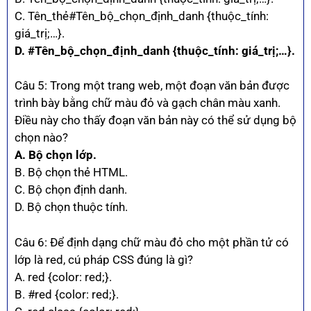
C. Tên_thẻ#Tên_bộ_chọn_định_danh {thuộc_tính:
giá_trị;…}.
D. #Tên_bộ_chọn_định_danh {thuộc_tính: giá_trị;…}.
Câu 5: Trong một trang web, một đoạn văn bản được
trình bày bằng chữ màu đỏ và gạch chân màu xanh.
Điều này cho thấy đoạn văn bản này có thể sử dụng bộ
chọn nào?
A. Bộ chọn lớp.
B. Bộ chọn thẻ HTML.
C. Bộ chọn định danh.
D. Bộ chọn thuộc tính.
Câu 6: Để định dạng chữ màu đỏ cho một phần tử có
lớp là red, cú pháp CSS đúng là gì?
A. red {color: red;}.
B. #red {color: red;}.