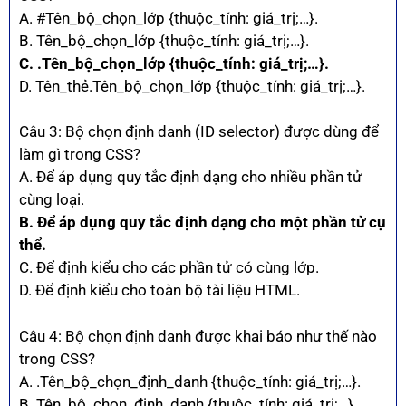
A. #Tên_bộ_chọn_lớp {thuộc_tính: giá_trị;…}.
B. Tên_bộ_chọn_lớp {thuộc_tính: giá_trị;…}.
C. .Tên_bộ_chọn_lớp {thuộc_tính: giá_trị;…}.
D. Tên_thẻ.Tên_bộ_chọn_lớp {thuộc_tính: giá_trị;…}.
Câu 3: Bộ chọn định danh (ID selector) được dùng để
làm gì trong CSS?
A. Để áp dụng quy tắc định dạng cho nhiều phần tử
cùng loại.
B. Để áp dụng quy tắc định dạng cho một phần tử cụ
thể.
C. Để định kiểu cho các phần tử có cùng lớp.
D. Để định kiểu cho toàn bộ tài liệu HTML.
Câu 4: Bộ chọn định danh được khai báo như thế nào
trong CSS?
A. .Tên_bộ_chọn_định_danh {thuộc_tính: giá_trị;…}.
B. Tên_bộ_chọn_định_danh {thuộc_tính: giá_trị;…}.