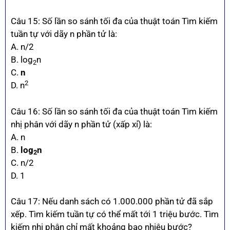
Câu 15: Số lần so sánh tối đa của thuật toán Tìm kiếm
tuần tự với dãy n phần tử là:
A. n/2
B. log
n
2
C.
n
2
D. n
Câu 16: Số lần so sánh tối đa của thuật toán Tìm kiếm
nhị phân với dãy n phần tử (xấp xỉ) là:
A. n
B.
log
n
2
C. n/2
D. 1
Câu 17: Nếu danh sách có 1.000.000 phần tử đã sắp
xếp. Tìm kiếm tuần tự có thể mất tới 1 triệu bước. Tìm
kiếm nhị phân chỉ mất khoảng bao nhiêu bước?