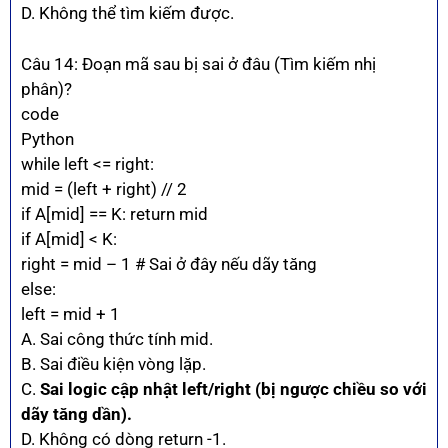
D. Không thể tìm kiếm được.
Câu 14: Đoạn mã sau bị sai ở đâu (Tìm kiếm nhị
phân)?
code
Python
while left <= right:
mid = (left + right) // 2
if A[mid] == K: return mid
if A[mid] < K:
right = mid – 1 # Sai ở đây nếu dãy tăng
else:
left = mid + 1
A. Sai công thức tính mid.
B. Sai điều kiện vòng lặp.
C.
Sai logic cập nhật left/right (bị ngược chiều so với
dãy tăng dần).
D. Không có dòng return -1.