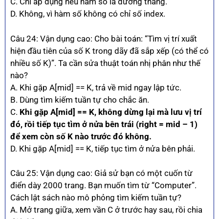
C. Chỉ áp dụng nếu hàm số là đường thẳng.
D. Không, vì hàm số không có chỉ số index.
Câu 24: Vận dụng cao: Cho bài toán: “Tìm vị trí xuất
hiện đầu tiên của số K trong dãy đã sắp xếp (có thể có
nhiều số K)”. Ta cần sửa thuật toán nhị phân như thế
nào?
A. Khi gặp A[mid] == K, trả về mid ngay lập tức.
B. Dùng tìm kiếm tuần tự cho chắc ăn.
C.
Khi gặp A[mid] == K, không dừng lại mà lưu vị trí
đó, rồi tiếp tục tìm ở nửa bên trái (right = mid – 1)
để xem còn số K nào trước đó không.
D. Khi gặp A[mid] == K, tiếp tục tìm ở nửa bên phải.
Câu 25: Vận dụng cao: Giả sử bạn có một cuốn từ
điển dày 2000 trang. Bạn muốn tìm từ “Computer”.
Cách lật sách nào mô phỏng tìm kiếm tuần tự?
A. Mở trang giữa, xem vần C ở trước hay sau, rồi chia