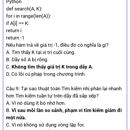
Python
def search(A, K):
for i in range(len(A)):
if A[i] == K:
return i
return -1
Nếu hàm trả về giá trị -1, điều đó có nghĩa là gì?
A. Tìm thấy K tại vị trí cuối cùng.
B. Dãy số A bị rỗng.
C.
Không tìm thấy giá trị K trong dãy A.
D. Có lỗi cú pháp trong chương trình.
Câu 9: Tại sao thuật toán Tìm kiếm nhị phân lại nhanh
hơn Tìm kiếm tuần tự trên dãy đã sắp xếp?
A. Vì nó dùng ít bộ nhớ hơn.
B.
Vì sau mỗi lần so sánh, phạm vi tìm kiếm giảm đi
một nửa.
C. Vì nó không sử dụng vòng lặp for.