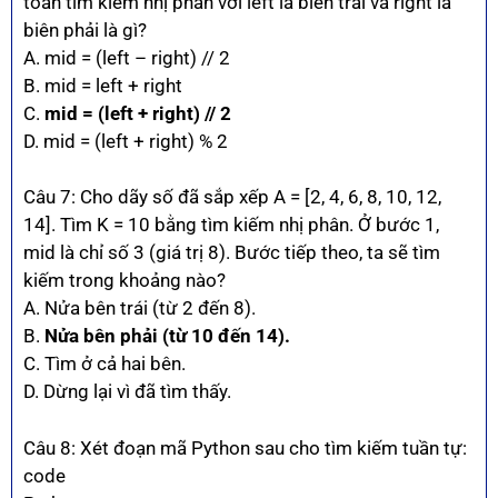
toán tìm kiếm nhị phân với left là biên trái và right là
biên phải là gì?
A. mid = (left – right) // 2
B. mid = left + right
C.
mid = (left + right) // 2
D. mid = (left + right) % 2
Câu 7: Cho dãy số đã sắp xếp A = [2, 4, 6, 8, 10, 12,
14]. Tìm K = 10 bằng tìm kiếm nhị phân. Ở bước 1,
mid là chỉ số 3 (giá trị 8). Bước tiếp theo, ta sẽ tìm
kiếm trong khoảng nào?
A. Nửa bên trái (từ 2 đến 8).
B.
Nửa bên phải (từ 10 đến 14).
C. Tìm ở cả hai bên.
D. Dừng lại vì đã tìm thấy.
Câu 8: Xét đoạn mã Python sau cho tìm kiếm tuần tự:
code