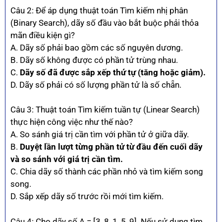
Câu 2: Để áp dụng thuật toán Tìm kiếm nhị phân
(Binary Search), dãy số đầu vào bắt buộc phải thỏa
mãn điều kiện gì?
A. Dãy số phải bao gồm các số nguyên dương.
B. Dãy số không được có phần tử trùng nhau.
C.
Dãy số đã được sắp xếp thứ tự (tăng hoặc giảm).
D. Dãy số phải có số lượng phần tử là số chẵn.
Câu 3: Thuật toán Tìm kiếm tuần tự (Linear Search)
thực hiện công việc như thế nào?
A. So sánh giá trị cần tìm với phần tử ở giữa dãy.
B.
Duyệt lần lượt từng phần tử từ đầu đến cuối dãy
và so sánh với giá trị cần tìm.
C. Chia dãy số thành các phần nhỏ và tìm kiếm song
song.
D. Sắp xếp dãy số trước rồi mới tìm kiếm.
Câu 4: Cho dãy số A = [3, 8, 1, 5, 9]. Nếu sử dụng tìm