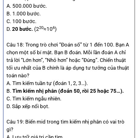
A. 500.000 bước.
B. 1.000 bước.
C. 100 bước.
20
6
D.
20 bước.
(2
≈10
)
Câu 18: Trong trò chơi “Đoán số” từ 1 đến 100. Bạn A
chọn một số bí mật. Bạn B đoán. Mỗi lần đoán A chỉ
trả lời “Lớn hơn”, “Nhỏ hơn” hoặc “Đúng”. Chiến thuật
tối ưu nhất của B chính là áp dụng tư tưởng của thuật
toán nào?
A. Tìm kiếm tuần tự (đoán 1, 2, 3…).
B.
Tìm kiếm nhị phân (đoán 50, rồi 25 hoặc 75…).
C. Tìm kiếm ngẫu nhiên.
D. Sắp xếp nổi bọt.
Câu 19: Biến mid trong tìm kiếm nhị phân có vai trò
gì?
A. Lưu trữ giá trị cần tìm.