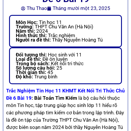
Thu Thao
Tháng mười một 23, 2025
Môn Học:
Tin học 11
Trường:
THPT Chu Văn An (Hà Nội)
Năm thi:
2024
Hình thức thi:
Trắc nghiệm
Người ra đề thi:
Thầy Nguyễn Hoàng Tú
Đối tượng thi:
Học sinh với 11
Loại đề thi:
Đề ôn luyện
Trong bộ sách:
Kết nối tri thức
Số lượng câu hỏi:
25
Thời gian thi:
45
Độ khó:
Trung bình
Trắc Nghiệm Tin Học 11 KHMT Kết Nối Tri Thức Chủ
Đề 6 Bài 19
: Bài Toán Tìm Kiếm
là bộ câu hỏi thuộc
môn Tin học, tập trung giúp học sinh lớp 11 hiểu rõ
các phương pháp tìm kiếm cơ bản trong lập trình. Đây
là đề ôn tập của Trường THPT Chu Văn An (Hà Nội),
được biên soạn năm 2024 bởi thầy Nguyễn Hoàng Tú