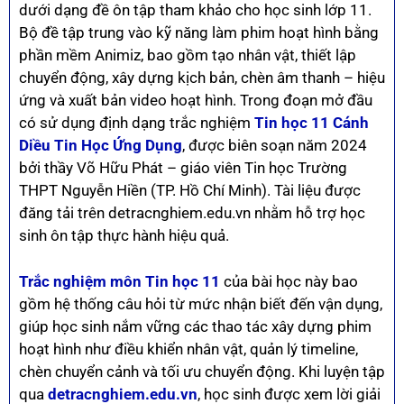
dưới dạng đề ôn tập tham khảo cho học sinh lớp 11.
Bộ đề tập trung vào kỹ năng làm phim hoạt hình bằng
phần mềm Animiz, bao gồm tạo nhân vật, thiết lập
chuyển động, xây dựng kịch bản, chèn âm thanh – hiệu
ứng và xuất bản video hoạt hình. Trong đoạn mở đầu
có sử dụng định dạng trắc nghiệm
Tin học 11 Cánh
Diều Tin Học Ứng Dụng
, được biên soạn năm 2024
bởi thầy Võ Hữu Phát – giáo viên Tin học Trường
THPT Nguyễn Hiền (TP. Hồ Chí Minh). Tài liệu được
đăng tải trên detracnghiem.edu.vn nhằm hỗ trợ học
sinh ôn tập thực hành hiệu quả.
Trắc nghiệm môn Tin học 11
của bài học này bao
gồm hệ thống câu hỏi từ mức nhận biết đến vận dụng,
giúp học sinh nắm vững các thao tác xây dựng phim
hoạt hình như điều khiển nhân vật, quản lý timeline,
chèn chuyển cảnh và tối ưu chuyển động. Khi luyện tập
qua
detracnghiem.edu.vn
, học sinh được xem lời giải