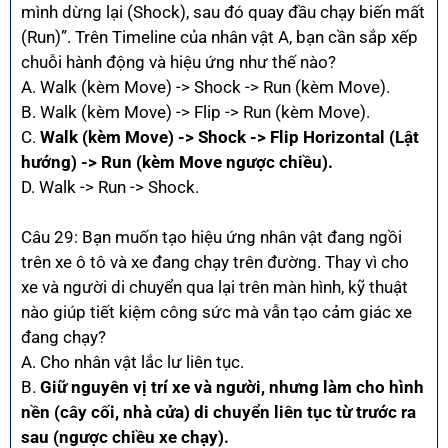
mình dừng lại (Shock), sau đó quay đầu chạy biến mất
(Run)”. Trên Timeline của nhân vật A, bạn cần sắp xếp
chuỗi hành động và hiệu ứng như thế nào?
A. Walk (kèm Move) -> Shock -> Run (kèm Move).
B. Walk (kèm Move) -> Flip -> Run (kèm Move).
C.
Walk (kèm Move) -> Shock -> Flip Horizontal (Lật
hướng) -> Run (kèm Move ngược chiều).
D. Walk -> Run -> Shock.
Câu 29: Bạn muốn tạo hiệu ứng nhân vật đang ngồi
trên xe ô tô và xe đang chạy trên đường. Thay vì cho
xe và người di chuyển qua lại trên màn hình, kỹ thuật
nào giúp tiết kiệm công sức mà vẫn tạo cảm giác xe
đang chạy?
A. Cho nhân vật lắc lư liên tục.
B.
Giữ nguyên vị trí xe và người, nhưng làm cho hình
nền (cây cối, nhà cửa) di chuyển liên tục từ trước ra
sau (ngược chiều xe chạy).