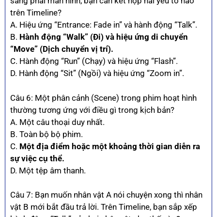
sang phải màn hình, bạn cần kết hợp hai yếu tố nào
trên Timeline?
A. Hiệu ứng “Entrance: Fade in” và hành động “Talk”.
B.
Hành động “Walk” (Đi) và hiệu ứng di chuyển
“Move” (Dịch chuyển vị trí).
C. Hành động “Run” (Chạy) và hiệu ứng “Flash”.
D. Hành động “Sit” (Ngồi) và hiệu ứng “Zoom in”.
Câu 6: Một phân cảnh (Scene) trong phim hoạt hình
thường tương ứng với điều gì trong kịch bản?
A. Một câu thoại duy nhất.
B. Toàn bộ bộ phim.
C.
Một địa điểm hoặc một khoảng thời gian diễn ra
sự việc cụ thể.
D. Một tệp âm thanh.
Câu 7: Bạn muốn nhân vật A nói chuyện xong thì nhân
vật B mới bắt đầu trả lời. Trên Timeline, bạn sắp xếp