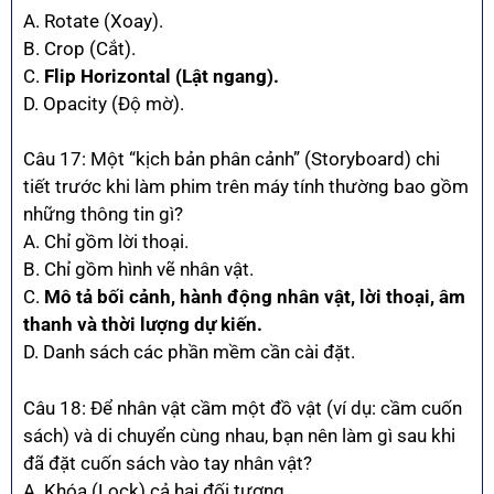
A. Rotate (Xoay).
B. Crop (Cắt).
C.
Flip Horizontal (Lật ngang).
D. Opacity (Độ mờ).
Câu 17: Một “kịch bản phân cảnh” (Storyboard) chi
tiết trước khi làm phim trên máy tính thường bao gồm
những thông tin gì?
A. Chỉ gồm lời thoại.
B. Chỉ gồm hình vẽ nhân vật.
C.
Mô tả bối cảnh, hành động nhân vật, lời thoại, âm
thanh và thời lượng dự kiến.
D. Danh sách các phần mềm cần cài đặt.
Câu 18: Để nhân vật cầm một đồ vật (ví dụ: cầm cuốn
sách) và di chuyển cùng nhau, bạn nên làm gì sau khi
đã đặt cuốn sách vào tay nhân vật?
A. Khóa (Lock) cả hai đối tượng.