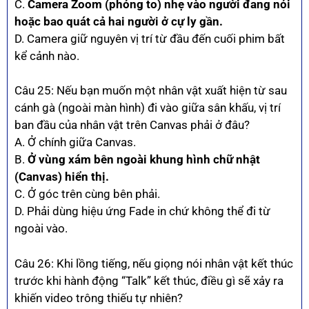
C.
Camera Zoom (phóng to) nhẹ vào người đang nói
hoặc bao quát cả hai người ở cự ly gần.
D. Camera giữ nguyên vị trí từ đầu đến cuối phim bất
kể cảnh nào.
Câu 25: Nếu bạn muốn một nhân vật xuất hiện từ sau
cánh gà (ngoài màn hình) đi vào giữa sân khấu, vị trí
ban đầu của nhân vật trên Canvas phải ở đâu?
A. Ở chính giữa Canvas.
B.
Ở vùng xám bên ngoài khung hình chữ nhật
(Canvas) hiển thị.
C. Ở góc trên cùng bên phải.
D. Phải dùng hiệu ứng Fade in chứ không thể đi từ
ngoài vào.
Câu 26: Khi lồng tiếng, nếu giọng nói nhân vật kết thúc
trước khi hành động “Talk” kết thúc, điều gì sẽ xảy ra
khiến video trông thiếu tự nhiên?