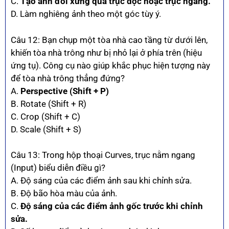
C.
Tạo ảnh đối xứng qua trục dọc hoặc trục ngang.
D. Làm nghiêng ảnh theo một góc tùy ý.
Câu 12: Bạn chụp một tòa nhà cao tầng từ dưới lên,
khiến tòa nhà trông như bị nhỏ lại ở phía trên (hiệu
ứng tụ). Công cụ nào giúp khắc phục hiện tượng này
để tòa nhà trông thẳng đứng?
A.
Perspective (Shift + P)
B. Rotate (Shift + R)
C. Crop (Shift + C)
D. Scale (Shift + S)
Câu 13: Trong hộp thoại Curves, trục nằm ngang
(Input) biểu diễn điều gì?
A. Độ sáng của các điểm ảnh sau khi chỉnh sửa.
B. Độ bão hòa màu của ảnh.
C.
Độ sáng của các điểm ảnh gốc trước khi chỉnh
sửa.