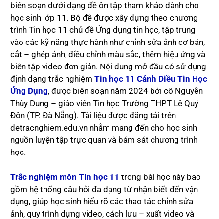
biên soạn dưới dạng đề ôn tập tham khảo dành cho
học sinh lớp 11. Bộ đề được xây dựng theo chương
trình Tin học 11 chủ đề Ứng dụng tin học, tập trung
vào các kỹ năng thực hành như chỉnh sửa ảnh cơ bản,
cắt – ghép ảnh, điều chỉnh màu sắc, thêm hiệu ứng và
biên tập video đơn giản. Nội dung mở đầu có sử dụng
định dạng trắc nghiệm
Tin học 11 Cánh Diều Tin Học
Ứng Dụng
, được biên soạn năm 2024 bởi cô Nguyễn
Thùy Dung – giáo viên Tin học Trường THPT Lê Quý
Đôn (TP. Đà Nẵng). Tài liệu được đăng tải trên
detracnghiem.edu.vn nhằm mang đến cho học sinh
nguồn luyện tập trực quan và bám sát chương trình
học.
Trắc nghiệm môn Tin học 11
trong bài học này bao
gồm hệ thống câu hỏi đa dạng từ nhận biết đến vận
dụng, giúp học sinh hiểu rõ các thao tác chỉnh sửa
ảnh, quy trình dựng video, cách lưu – xuất video và