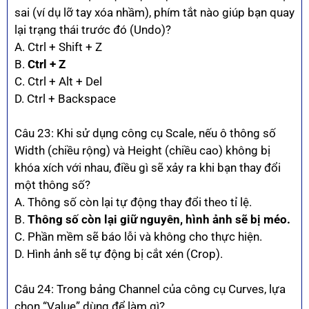
sai (ví dụ lỡ tay xóa nhầm), phím tắt nào giúp bạn quay
lại trạng thái trước đó (Undo)?
A. Ctrl + Shift + Z
B.
Ctrl + Z
C. Ctrl + Alt + Del
D. Ctrl + Backspace
Câu 23: Khi sử dụng công cụ Scale, nếu ô thông số
Width (chiều rộng) và Height (chiều cao) không bị
khóa xích với nhau, điều gì sẽ xảy ra khi bạn thay đổi
một thông số?
A. Thông số còn lại tự động thay đổi theo tỉ lệ.
B.
Thông số còn lại giữ nguyên, hình ảnh sẽ bị méo.
C. Phần mềm sẽ báo lỗi và không cho thực hiện.
D. Hình ảnh sẽ tự động bị cắt xén (Crop).
Câu 24: Trong bảng Channel của công cụ Curves, lựa
chọn “Value” dùng để làm gì?