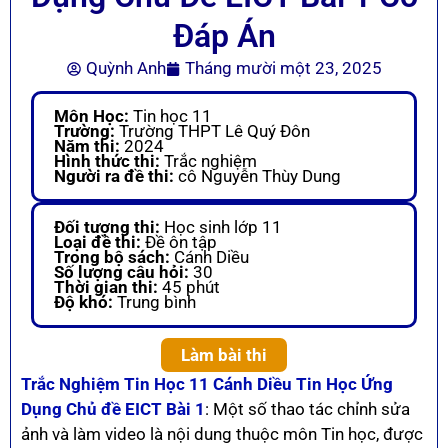
Đáp Án
Quỳnh Anh
Tháng mười một 23, 2025
Môn Học:
Tin học 11
Trường:
Trường THPT Lê Quý Đôn
Năm thi:
2024
Hình thức thi:
Trắc nghiệm
Người ra đề thi:
cô Nguyễn Thùy Dung
Đối tượng thi:
Học sinh lớp 11
Loại đề thi:
Đề ôn tập
Trong bộ sách:
Cánh Diều
Số lượng câu hỏi:
30
Thời gian thi:
45 phút
Độ khó:
Trung bình
Làm bài thi
Trắc Nghiệm Tin Học 11 Cánh Diều Tin Học Ứng
Dụng Chủ đề EICT Bài 1
: Một số thao tác chỉnh sửa
ảnh và làm video là nội dung thuộc môn Tin học, được