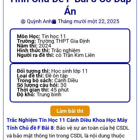
Án
Quỳnh Anh
Tháng mười một 22, 2025
Môn Học:
Tin học 11
Trường:
Trường THPT Gia Định
Năm thi:
2024
Hình thức thi:
Trắc nghiệm
Người ra đề thi:
cô Trần Kim Liên
Đối tượng thi:
Học sinh lớp 11
Loại đề thi:
Đề ôn tập
Trong bộ sách:
Cánh Diều
Số lượng câu hỏi:
30
Thời gian thi:
45 phút
Độ khó:
Trung bình
Làm bài thi
Trắc Nghiệm Tin Học 11 Cánh Diều Khoa Học Máy
Tính Chủ đề F Bài 8
: Bảo vệ sự an toàn của hệ CSDL
và bảo mật thông tin trong CSDL là nội dung thuộc