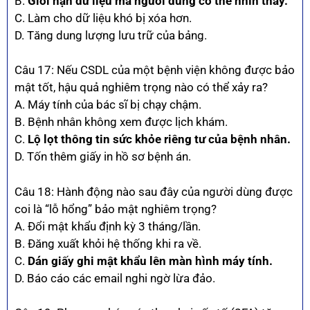
B.
Giới hạn dữ liệu mà người dùng có thể nhìn thấy.
C. Làm cho dữ liệu khó bị xóa hơn.
D. Tăng dung lượng lưu trữ của bảng.
Câu 17: Nếu CSDL của một bệnh viện không được bảo
mật tốt, hậu quả nghiêm trọng nào có thể xảy ra?
A. Máy tính của bác sĩ bị chạy chậm.
B. Bệnh nhân không xem được lịch khám.
C.
Lộ lọt thông tin sức khỏe riêng tư của bệnh nhân.
D. Tốn thêm giấy in hồ sơ bệnh án.
Câu 18: Hành động nào sau đây của người dùng được
coi là “lỗ hổng” bảo mật nghiêm trọng?
A. Đổi mật khẩu định kỳ 3 tháng/lần.
B. Đăng xuất khỏi hệ thống khi ra về.
C.
Dán giấy ghi mật khẩu lên màn hình máy tính.
D. Báo cáo các email nghi ngờ lừa đảo.