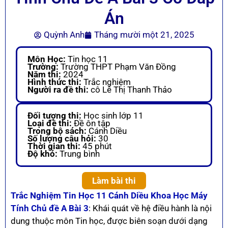
Án
Quỳnh Anh
Tháng mười một 21, 2025
Môn Học:
Tin học 11
Trường:
Trường THPT Phạm Văn Đồng
Năm thi:
2024
Hình thức thi:
Trắc nghiệm
Người ra đề thi:
cô Lê Thị Thanh Thảo
Đối tượng thi:
Học sinh lớp 11
Loại đề thi:
Đề ôn tập
Trong bộ sách:
Cánh Diều
Số lượng câu hỏi:
30
Thời gian thi:
45 phút
Độ khó:
Trung bình
Làm bài thi
Trắc Nghiệm Tin Học 11 Cánh Diều Khoa Học Máy
Tính Chủ đề A Bài 3
: Khái quát về hệ điều hành là nội
dung thuộc môn Tin học, được biên soạn dưới dạng