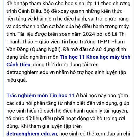
đề ôn tập tham khảo cho học sinh lớp 11 theo chương
trình Cánh Diều. Bộ đề xoay quanh những kiến thức
nền tảng về khái niệm hệ điều hành, vai trò, chức năng
và các thành phần cơ bản của hệ điều hành trong máy
tính. Tài liệu được biên soạn năm 2024 bởi cô Lê Thị
Thanh Thảo – giáo viên Tin học Trường THPT Phạm
Văn Đồng (Quảng Ngãi). Đề mở đầu có sử dụng định
dạng trắc nghiệm môn
Tin học 11 Khoa học máy tính
Cánh Diều
, đồng thời được đăng tải trên
detracnghiem.edu.vn nhằm hỗ trợ học sinh luyện tập
hiệu quả.
Trắc nghiệm môn Tin học 11
ở bài học này bao gồm
các câu hỏi phân tầng từ nhận biết đến vận dụng, giúp
học sinh hiểu rõ cách hệ điều hành quản lý tài nguyên,
tổ chức dữ liệu, điều phối hoạt động và hỗ trợ người
dùng. Khi tham gia luyện tập trên
detracnghiem.edu.vn
, học sinh có thể xem đáp án chi