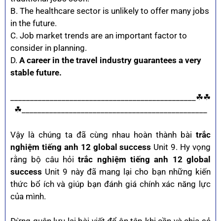
B. The healthcare sector is unlikely to offer many jobs
in the future.
C. Job market trends are an important factor to
consider in planning.
D.
A career in the travel industry guarantees a very
stable future.
_______________________________________________☘☘
☘_______________________________________________
Vậy là chúng ta đã cùng nhau hoàn thành bài
trắc
nghiệm tiếng anh 12 global success
Unit 9.
Hy vọng
rằng bộ câu hỏi
trắc nghiệm tiếng anh 12 global
success
Unit 9 này đã mang lại cho bạn những kiến
thức bổ ích và giúp bạn đánh giá chính xác năng lực
của mình.