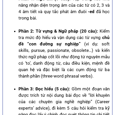
năng nhận diện trọng âm của các từ có 2, 3 và
4 âm tiết và quy tắc phát âm đuôi
-ed
đã học
trong bài.
Phần 2: Từ vựng & Ngữ pháp (20 câu):
Kiểm
tra mức độ hiểu và vận dụng các từ vựng
chủ
đề “con đường sự nghiệp”
(ví dụ:
soft
skills
,
pursue
,
passionate
,
obsolete
…) và kiến
thức ngữ pháp cốt lõi như động từ nguyên mẫu
có ‘to’, danh động từ, câu điều kiện, mệnh đề
quan hệ và đặc biệt là các cụm động từ ba
thành phần (three-word phrasal verbs).
Phần 3: Đọc hiểu (5 câu):
Gồm một đoạn văn
được trích từ nội dung bài đọc về “lời khuyên
của các chuyên gia nghề nghiệp” (Career
experts’ advice), đi kèm 5 câu hỏi kiểm tra kỹ
năng đọc lấy ý chính, đọc quét thông tin chi tiết