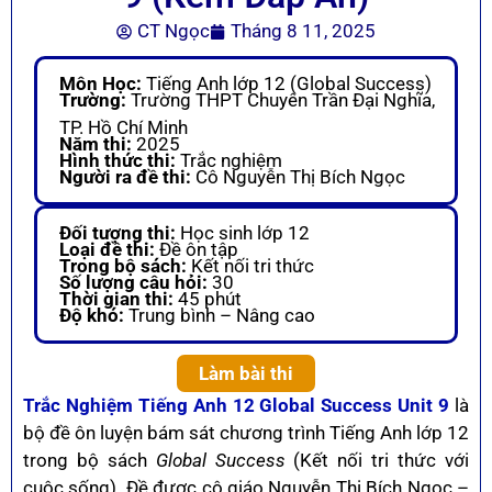
CT Ngọc
Tháng 8 11, 2025
Môn Học:
Tiếng Anh lớp 12 (Global Success)
Trường:
Trường THPT Chuyên Trần Đại Nghĩa,
TP. Hồ Chí Minh
Năm thi:
2025
Hình thức thi:
Trắc nghiệm
Người ra đề thi:
Cô Nguyễn Thị Bích Ngọc
Đối tượng thi:
Học sinh lớp 12
Loại đề thi:
Đề ôn tập
Trong bộ sách:
Kết nối tri thức
Số lượng câu hỏi:
30
Thời gian thi:
45 phút
Độ khó:
Trung bình – Nâng cao
Làm bài thi
Trắc Nghiệm Tiếng Anh 12 Global Success Unit 9
là
bộ đề ôn luyện bám sát chương trình Tiếng Anh lớp 12
trong bộ sách
Global Success
(Kết nối tri thức với
cuộc sống). Đề được cô giáo Nguyễn Thị Bích Ngọc –