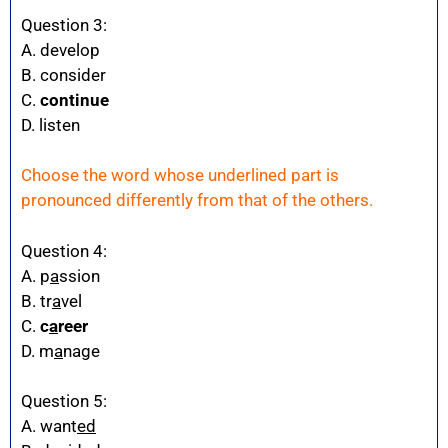
Question 3:
A. develop
B. consider
C.
continue
D. listen
Choose the word whose underlined part is
pronounced differently from that of the others.
Question 4:
A. p
a
ssion
B. tr
a
vel
C.
c
a
reer
D. m
a
nage
Question 5:
A. want
ed