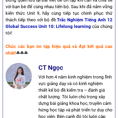
Đừng quên lưu lại bài viết để ôn tập khi cần và chia sẻ
với bạn bè để cùng nhau tiến bộ. Sau khi đã nắm vững
kiến thức Unit 9, hãy cùng tiếp tục chinh phục thử
thách tiếp theo với bộ đề
Trắc Nghiệm Tiếng Anh 12
Global Success Unit 10:
Lifelong learning
của chúng
tôi!
Chúc các bạn ôn tập hiệu quả và đạt kết quả cao
nhất!
☘☘☘
CT Ngọc
Với hơn 4 năm kinh nghiệm trong lĩnh
vực giảng dạy và có kinh nghiệm
thiết kế bộ đề kiểm tra – đánh giá
chất lượng. Tôi luôn chú trọng xây
dựng bài giảng khoa học, truyền cảm
hứng học tập và phát triển tư duy cho
học viên. Bên cạnh đó tôi luôn cập