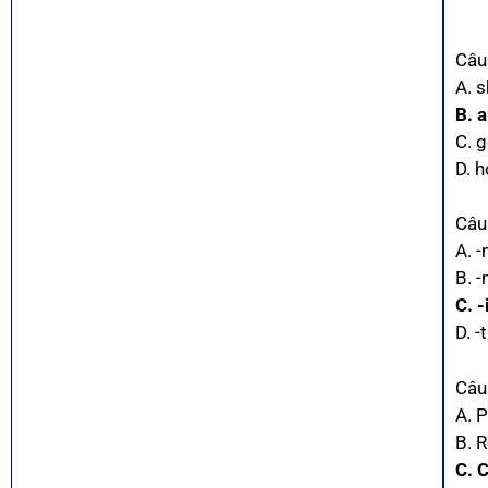
Câu
A. 
B. 
C. 
D. 
Câu 
A. 
B. 
C. -
D. -
Câu
A. 
B. 
C. 