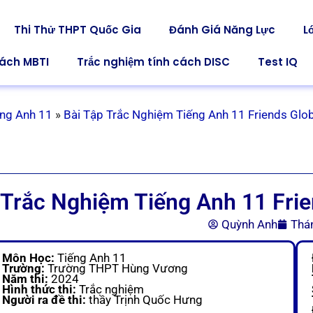
Thi Thử THPT Quốc Gia
Đánh Giá Năng Lực
L
cách MBTI
Trắc nghiệm tính cách DISC
Test IQ
ếng Anh 11
»
Bài Tập Trắc Nghiệm Tiếng Anh 11 Friends Glo
Trắc Nghiệm Tiếng Anh 11 Frie
Quỳnh Anh
Thá
Môn Học:
Tiếng Anh 11
Trường:
Trường THPT Hùng Vương
Năm thi:
2024
Hình thức thi:
Trắc nghiệm
Người ra đề thi:
thầy Trịnh Quốc Hưng