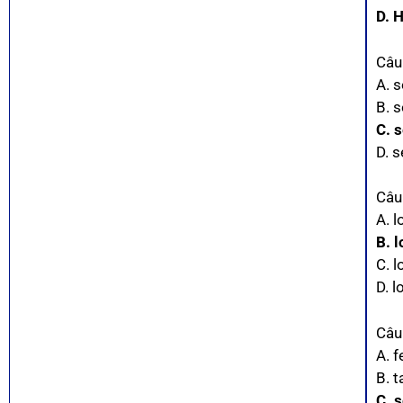
D. 
Câu
A. s
B. s
C. 
D. s
Câu
A. l
B. l
C. l
D. l
Câu
A. f
B. t
C. 