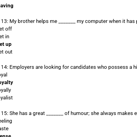
Having
 13: My brother helps me _______ my computer when it has
et off
et in
set up
et out
 14: Employers are looking for candidates who possess a hig
oyal
oyalty
oyally
oyalist
 15: She has a great _______ of humour; she always makes e
eeling
aste
sense