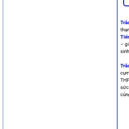
Trắ
tha
Tiế
– g
sin
Trắ
cụm
THPT
sức
củn