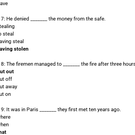
Have
 7: He denied _______ the money from the safe.
tealing
o steal
aving steal
having stolen
 8: The firemen managed to _______ the fire after three hours
put out
ut off
put away
ut on
9: It was in Paris _______ they first met ten years ago.
where
when
hat