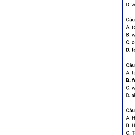
D. 
Câu
A. t
B. w
C. 
D. f
Câu
A. t
B. f
C. w
D. 
Câu
A. 
B. 
C. 