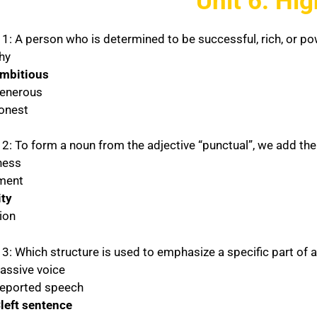
Unit 6: Hig
 1: A person who is determined to be successful, rich, or po
shy
ambitious
generous
honest
2: To form a noun from the adjective “punctual”, we add the 
-ness
-ment
ity
tion
 3: Which structure is used to emphasize a specific part of 
Passive voice
Reported speech
Cleft sentence