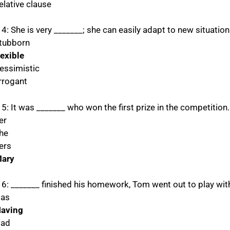
elative clause
 4: She is very _______; she can easily adapt to new situati
stubborn
lexible
pessimistic
arrogant
5: It was _______ who won the first prize in the competition.
er
she
ers
Mary
 6: _______ finished his homework, Tom went out to play with
Has
Having
Had