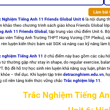
Làm bài 
c Nghiệm Tiếng Anh 11 Friends Global Unit 6
là nội dung t
m khảo theo chương trình sách giáo khoa Friends Global lớp
ng Anh 11 Friends Global
, tập trung vào chủ điểm Unit 6. 
iáo viên Tiếng Anh Trường THPT Hùng Vương (TP. Pleiku), v
h rèn luyện kiến thức bám sát SGK và nâng cao kỹ năng làm b
c nghiệm Tiếng Anh 11
ở chủ điểm này bao gồm các câu hỏi 
 từ thường gặp như stay in shape, do regular exercise, balan
. Bộ đề hỗ trợ học sinh rèn luyện khả năng suy luận, phân tí
 khỏe – thể dục. Khi luyện tập trên
detracnghiem.edu.vn
, h
g cố nền tảng kiến thức vững chắc
Trắc nghiệm lớp 11
.
Trắc Nghiệm Tiếng Anh