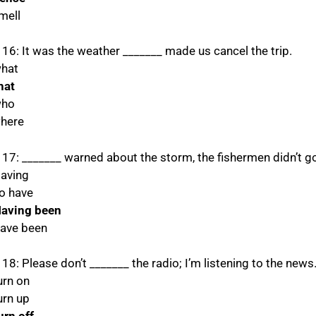
mell
 16: It was the weather _______ made us cancel the trip.
what
hat
who
where
 17: _______ warned about the storm, the fishermen didn’t go
Having
To have
Having been
Have been
18: Please don’t _______ the radio; I’m listening to the news
urn on
urn up