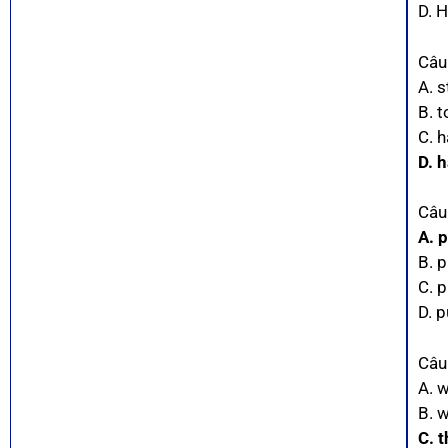
D. 
Câu
A. s
B. t
C. h
D. 
Câu
A. 
B. p
C. 
D. p
Câu 
A. 
B. 
C. t