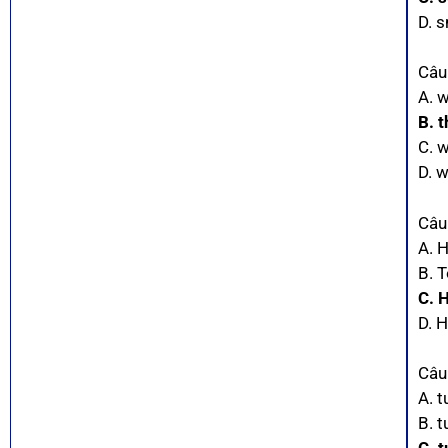
D. s
Câu
A. 
B. t
C. 
D. 
Câu
A. 
B. 
C. 
D. 
Câu 
A. t
B. t