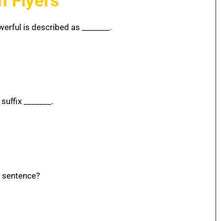
h Flyers
werful is described as _______.
suffix _______.
a sentence?