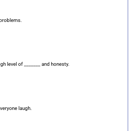
 problems.
h level of _______ and honesty.
veryone laugh.