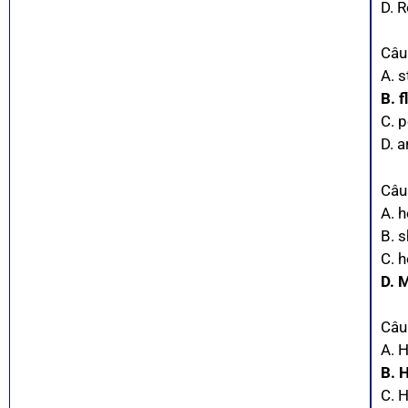
D. R
Câu
A. 
B. f
C. 
D. 
Câu 
A. h
B. 
C. h
D. 
Câu
A. 
B. 
C. 