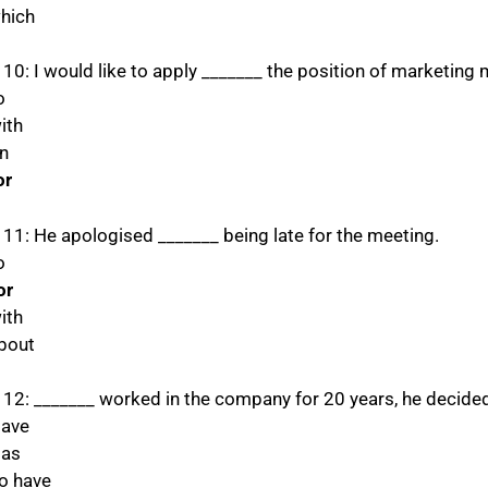
which
 10: I would like to apply _______ the position of marketing
o
ith
on
or
 11: He apologised _______ being late for the meeting.
o
or
ith
about
 12: _______ worked in the company for 20 years, he decided 
Have
Has
To have