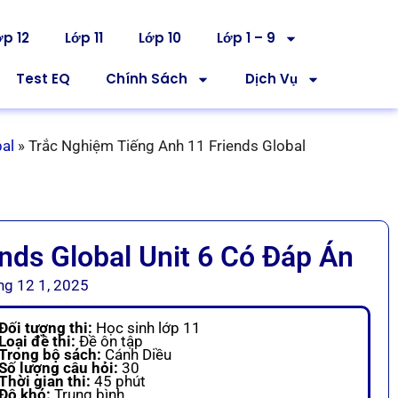
ớp 12
Lớp 11
Lớp 10
Lớp 1 – 9
Test EQ
Chính Sách
Dịch Vụ
bal
»
Trắc Nghiệm Tiếng Anh 11 Friends Global
nds Global Unit 6 Có Đáp Án
ng 12 1, 2025
Đối tượng thi:
Học sinh lớp 11
Loại đề thi:
Đề ôn tập
Trong bộ sách:
Cánh Diều
Số lượng câu hỏi:
30
Thời gian thi:
45 phút
Độ khó:
Trung bình