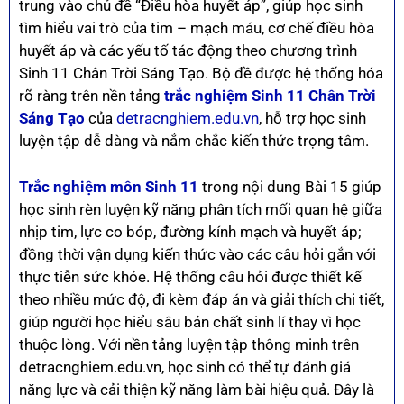
trung vào chủ đề “Điều hòa huyết áp”, giúp học sinh
tìm hiểu vai trò của tim – mạch máu, cơ chế điều hòa
huyết áp và các yếu tố tác động theo chương trình
Sinh 11 Chân Trời Sáng Tạo. Bộ đề được hệ thống hóa
rõ ràng trên nền tảng
trắc nghiệm Sinh 11 Chân Trời
Sáng Tạo
của
detracnghiem.edu.vn
, hỗ trợ học sinh
luyện tập dễ dàng và nắm chắc kiến thức trọng tâm.
Trắc nghiệm môn Sinh 11
trong nội dung Bài 15 giúp
học sinh rèn luyện kỹ năng phân tích mối quan hệ giữa
nhịp tim, lực co bóp, đường kính mạch và huyết áp;
đồng thời vận dụng kiến thức vào các câu hỏi gắn với
thực tiễn sức khỏe. Hệ thống câu hỏi được thiết kế
theo nhiều mức độ, đi kèm đáp án và giải thích chi tiết,
giúp người học hiểu sâu bản chất sinh lí thay vì học
thuộc lòng. Với nền tảng luyện tập thông minh trên
detracnghiem.edu.vn, học sinh có thể tự đánh giá
năng lực và cải thiện kỹ năng làm bài hiệu quả. Đây là