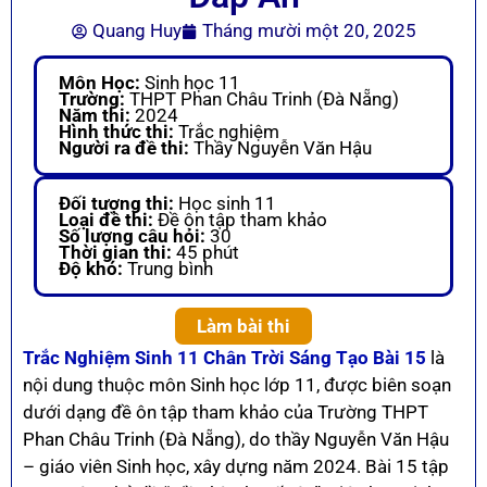
Quang Huy
Tháng mười một 20, 2025
Môn Học:
Sinh học 11
Trường:
THPT Phan Châu Trinh (Đà Nẵng)
Năm thi:
2024
Hình thức thi:
Trắc nghiệm
Người ra đề thi:
Thầy Nguyễn Văn Hậu
Đối tượng thi:
Học sinh 11
Loại đề thi:
Đề ôn tập tham khảo
Số lượng câu hỏi:
30
Thời gian thi:
45 phút
Độ khó:
Trung bình
Làm bài thi
Trắc Nghiệm Sinh 11 Chân Trời Sáng Tạo Bài 15
là
nội dung thuộc môn Sinh học lớp 11, được biên soạn
dưới dạng đề ôn tập tham khảo của Trường THPT
Phan Châu Trinh (Đà Nẵng), do thầy Nguyễn Văn Hậu
– giáo viên Sinh học, xây dựng năm 2024. Bài 15 tập