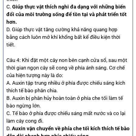
C.
Giúp thực vật thích nghi đa dạng với những biến
đổi của môi trường sống để tồn tại và phát triển tốt
hơn.
D. Giúp thực vật tăng cường khả năng quang hợp
bằng cách luôn mở khí khổng bất kể điều kiện thời
tiết.
Câu 4: Khi đặt một cây non bên cạnh cửa sổ, sau một
thời gian ngọn cây sẽ cong về phía ánh sáng. Cơ chế
của hiện tượng này là do:
A. Auxin tập trung nhiều ở phía được chiếu sáng kích
thích tế bào phân chia.
B. Auxin bị phân hủy hoàn toàn ở phía che tối làm tế
bào ngừng lớn.
C. Tế bào ở phía được chiếu sáng mất nước và co lại
làm cây cong đi.
D.
Auxin vận chuyển về phía che tối kích thích tế bào
dãn dài nhanh hơn phía chiếu sáng.