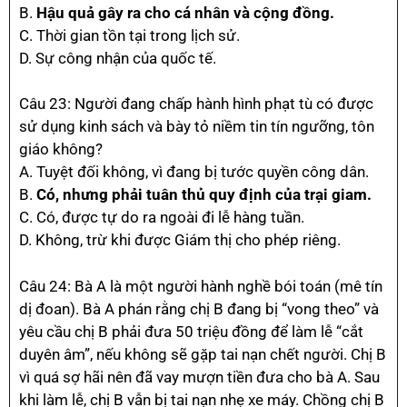
B.
Hậu quả gây ra cho cá nhân và cộng đồng.
C. Thời gian tồn tại trong lịch sử.
D. Sự công nhận của quốc tế.
Câu 23: Người đang chấp hành hình phạt tù có được
sử dụng kinh sách và bày tỏ niềm tin tín ngưỡng, tôn
giáo không?
A. Tuyệt đối không, vì đang bị tước quyền công dân.
B.
Có, nhưng phải tuân thủ quy định của trại giam.
C. Có, được tự do ra ngoài đi lễ hàng tuần.
D. Không, trừ khi được Giám thị cho phép riêng.
Câu 24: Bà A là một người hành nghề bói toán (mê tín
dị đoan). Bà A phán rằng chị B đang bị “vong theo” và
yêu cầu chị B phải đưa 50 triệu đồng để làm lễ “cắt
duyên âm”, nếu không sẽ gặp tai nạn chết người. Chị B
vì quá sợ hãi nên đã vay mượn tiền đưa cho bà A. Sau
khi làm lễ, chị B vẫn bị tai nạn nhẹ xe máy. Chồng chị B