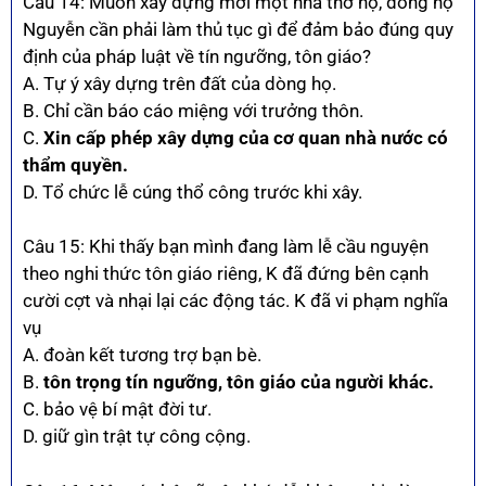
Câu 14: Muốn xây dựng mới một nhà thờ họ, dòng họ
Nguyễn cần phải làm thủ tục gì để đảm bảo đúng quy
định của pháp luật về tín ngưỡng, tôn giáo?
A. Tự ý xây dựng trên đất của dòng họ.
B. Chỉ cần báo cáo miệng với trưởng thôn.
C.
Xin cấp phép xây dựng của cơ quan nhà nước có
thẩm quyền.
D. Tổ chức lễ cúng thổ công trước khi xây.
Câu 15: Khi thấy bạn mình đang làm lễ cầu nguyện
theo nghi thức tôn giáo riêng, K đã đứng bên cạnh
cười cợt và nhại lại các động tác. K đã vi phạm nghĩa
vụ
A. đoàn kết tương trợ bạn bè.
B.
tôn trọng tín ngưỡng, tôn giáo của người khác.
C. bảo vệ bí mật đời tư.
D. giữ gìn trật tự công cộng.