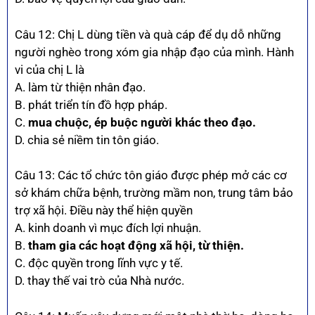
Câu 12: Chị L dùng tiền và quà cáp để dụ dỗ những
người nghèo trong xóm gia nhập đạo của mình. Hành
vi của chị L là
A. làm từ thiện nhân đạo.
B. phát triển tín đồ hợp pháp.
C.
mua chuộc, ép buộc người khác theo đạo.
D. chia sẻ niềm tin tôn giáo.
Câu 13: Các tổ chức tôn giáo được phép mở các cơ
sở khám chữa bệnh, trường mầm non, trung tâm bảo
trợ xã hội. Điều này thể hiện quyền
A. kinh doanh vì mục đích lợi nhuận.
B.
tham gia các hoạt động xã hội, từ thiện.
C. độc quyền trong lĩnh vực y tế.
D. thay thế vai trò của Nhà nước.