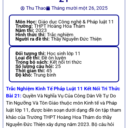
Thu Thao
Tháng mười một 26, 2025
Môn Học:
Giáo dục Công nghệ & Pháp luật 11
Trường:
THPT Hoàng Hoa Thám
Năm thi:
2023
Hình thức thi:
Trắc nghiệm
Người ra đề thi:
Thầy Nguyễn Đức Thiện
Đối tượng thi:
Học sinh lớp 11
Loại đề thi:
Đề ôn luyện
Trong bộ sách:
Kết nối tri thức
Số lượng câu hỏi:
25
Thời gian thi:
45
Độ khó:
Trung bình
Trắc Nghiệm Kinh Tế Pháp Luật 11 Kết Nối Tri Thức
Bài 21:
Quyền Và Nghĩa Vụ Của Công Dân Về Tự Do
Tín Ngưỡng Và Tôn Giáo thuộc môn Kinh tế và Pháp
luật lớp 11, được biên soạn dưới dạng đề ôn tập tham
khảo của Trường THPT Hoàng Hoa Thám do thầy
Nguyễn Đức Thiện xây dựng năm 2023. Bộ câu hỏi