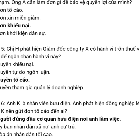
phạm. Ông A cần làm đơn gì để bảo vệ quyền lợi của mình?
Đơn tố cáo.
Đơn xin miễn giảm.
ơn khiếu nại.
Đơn khởi kiện dân sự.
 5: Chị H phát hiện Giám đốc công ty X có hành vi trốn thuế 
 để ngăn chặn hành vi này?
uyền khiếu nại.
Quyền tự do ngôn luận.
uyền tố cáo.
Quyền tham gia quản lý doanh nghiệp.
 6: Anh K là nhân viên bưu điện. Anh phát hiện đồng nghiệp l
 K nên gửi đơn tố cáo đến ai?
gười đứng đầu cơ quan bưu điện nơi anh làm việc.
y ban nhân dân xã nơi anh cư trú.
òa án nhân dân tối cao.