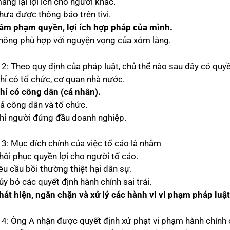
ang lại lợi ích cho người khác.
chưa được thông báo trên tivi.
âm phạm quyền, lợi ích hợp pháp của mình.
không phù hợp với nguyện vọng của xóm làng.
 2: Theo quy định của pháp luật, chủ thể nào sau đây có quyề
Chỉ có tổ chức, cơ quan nhà nước.
hỉ có công dân (cá nhân).
Cả công dân và tổ chức.
Chỉ người đứng đầu doanh nghiệp.
 3: Mục đích chính của việc tố cáo là nhằm
khôi phục quyền lợi cho người tố cáo.
êu cầu bồi thường thiệt hại dân sự.
ủy bỏ các quyết định hành chính sai trái.
hát hiện, ngăn chặn và xử lý các hành vi vi phạm pháp luật
 4: Ông A nhận được quyết định xử phạt vi phạm hành chính