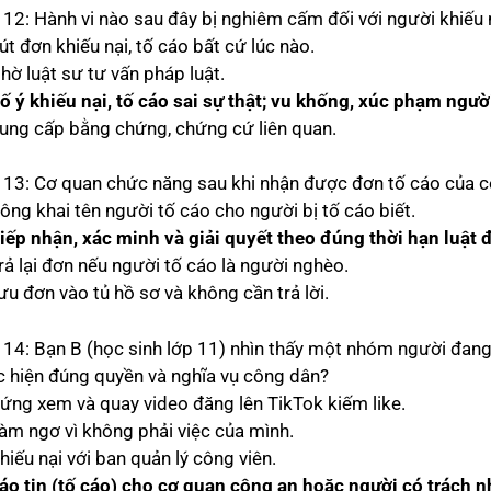
 12: Hành vi nào sau đây bị nghiêm cấm đối với người khiếu n
út đơn khiếu nại, tố cáo bất cứ lúc nào.
hờ luật sư tư vấn pháp luật.
ố ý khiếu nại, tố cáo sai sự thật; vu khống, xúc phạm ngườ
Cung cấp bằng chứng, chứng cứ liên quan.
 13: Cơ quan chức năng sau khi nhận được đơn tố cáo của cô
ông khai tên người tố cáo cho người bị tố cáo biết.
iếp nhận, xác minh và giải quyết theo đúng thời hạn luật 
rả lại đơn nếu người tố cáo là người nghèo.
ưu đơn vào tủ hồ sơ và không cần trả lời.
 14: Bạn B (học sinh lớp 11) nhìn thấy một nhóm người đang 
c hiện đúng quyền và nghĩa vụ công dân?
Đứng xem và quay video đăng lên TikTok kiếm like.
Làm ngơ vì không phải việc của mình.
hiếu nại với ban quản lý công viên.
áo tin (tố cáo) cho cơ quan công an hoặc người có trách 