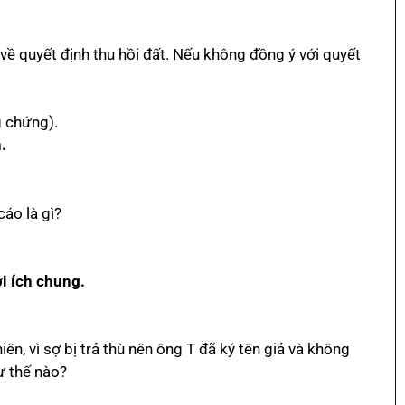
về quyết định thu hồi đất. Nếu không đồng ý với quyết
g chứng).
.
cáo là gì?
ợi ích chung.
n, vì sợ bị trả thù nên ông T đã ký tên giả và không
ư thế nào?