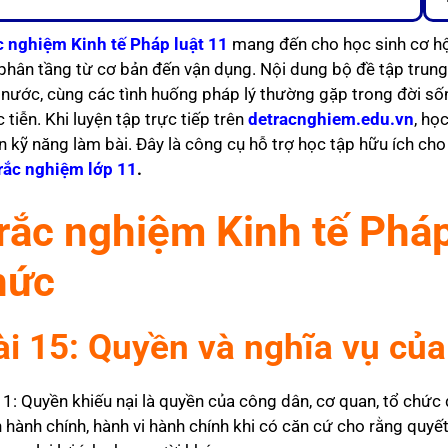
c nghiệm Kinh tế Pháp luật 11
mang đến cho học sinh cơ hộ
 phân tầng từ cơ bản đến vận dụng. Nội dung bộ đề tập trung
 nước, cùng các tình huống pháp lý thường gặp trong đời sốn
 tiễn. Khi luyện tập trực tiếp trên
detracnghiem.edu.vn
, họ
ện kỹ năng làm bài. Đây là công cụ hỗ trợ học tập hữu ích ch
rắc nghiệm lớp 11
.
rắc nghiệm Kinh tế Pháp 
hức
ài 15: Quyền và nghĩa vụ của
 1: Quyền khiếu nại là quyền của công dân, cơ quan, tổ chức
h hành chính, hành vi hành chính khi có căn cứ cho rằng quyế