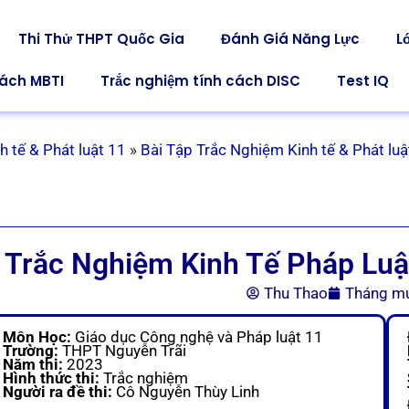
Thi Thử THPT Quốc Gia
Đánh Giá Năng Lực
L
cách MBTI
Trắc nghiệm tính cách DISC
Test IQ
 tế & Phát luật 11
»
Bài Tập Trắc Nghiệm Kinh tế & Phát luật
Trắc Nghiệm Kinh Tế Pháp Luật
Thu Thao
Tháng mư
Môn Học:
Giáo dục Công nghệ và Pháp luật 11
Trường:
THPT Nguyễn Trãi
Năm thi:
2023
Hình thức thi:
Trắc nghiệm
Người ra đề thi:
Cô Nguyễn Thùy Linh