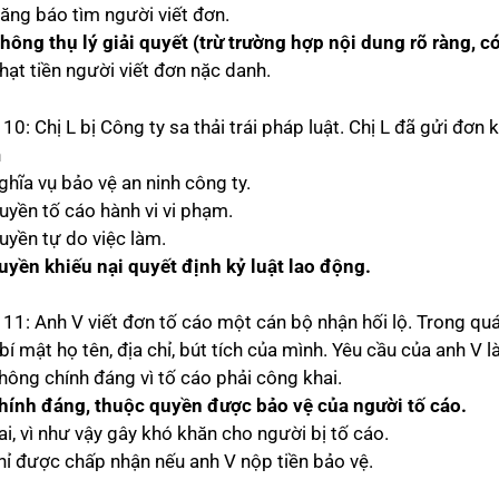
Đăng báo tìm người viết đơn.
hông thụ lý giải quyết (trừ trường hợp nội dung rõ ràng, c
hạt tiền người viết đơn nặc danh.
10: Chị L bị Công ty sa thải trái pháp luật. Chị L đã gửi đơ
n
ghĩa vụ bảo vệ an ninh công ty.
quyền tố cáo hành vi vi phạm.
quyền tự do việc làm.
uyền khiếu nại quyết định kỷ luật lao động.
 11: Anh V viết đơn tố cáo một cán bộ nhận hối lộ. Trong quá
bí mật họ tên, địa chỉ, bút tích của mình. Yêu cầu của anh V l
không chính đáng vì tố cáo phải công khai.
hính đáng, thuộc quyền được bảo vệ của người tố cáo.
ai, vì như vậy gây khó khăn cho người bị tố cáo.
chỉ được chấp nhận nếu anh V nộp tiền bảo vệ.