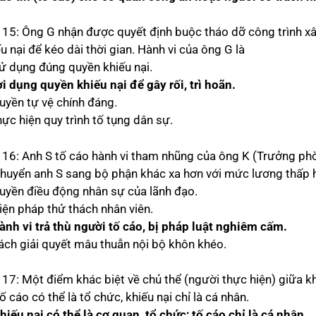
 15: Ông G nhận được quyết định buộc tháo dỡ công trình xâ
u nại để kéo dài thời gian. Hành vi của ông G là
sử dụng đúng quyền khiếu nại.
ợi dụng quyền khiếu nại để gây rối, trì hoãn.
quyền tự vệ chính đáng.
hực hiện quy trình tố tụng dân sự.
 16: Anh S tố cáo hành vi tham nhũng của ông K (Trưởng phòn
chuyển anh S sang bộ phận khác xa hơn với mức lương thấp h
quyền điều động nhân sự của lãnh đạo.
biện pháp thử thách nhân viên.
ành vi trả thù người tố cáo, bị pháp luật nghiêm cấm.
cách giải quyết mâu thuẫn nội bộ khôn khéo.
17: Một điểm khác biệt về chủ thể (người thực hiện) giữa khi
ố cáo có thể là tổ chức, khiếu nại chỉ là cá nhân.
hiếu nại có thể là cơ quan, tổ chức; tố cáo chỉ là cá nhân.