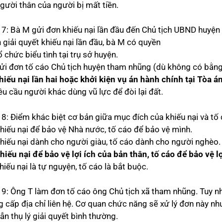
Người thân của người bị mất tiền.
 7: Bà M gửi đơn khiếu nại lần đầu đến Chủ tịch UBND huyện 
 giải quyết khiếu nại lần đầu, bà M có quyền
ổ chức biểu tình tại trụ sở huyện.
gửi đơn tố cáo Chủ tịch huyện tham nhũng (dù không có bằn
hiếu nại lần hai hoặc khởi kiện vụ án hành chính tại Tòa án
êu cầu người khác dùng vũ lực để đòi lại đất.
 8: Điểm khác biệt cơ bản giữa mục đích của khiếu nại và tố 
Khiếu nại để bảo vệ Nhà nước, tố cáo để bảo vệ mình.
Khiếu nại dành cho người giàu, tố cáo dành cho người nghèo.
hiếu nại để bảo vệ lợi ích của bản thân, tố cáo để bảo vệ l
hiếu nại là tự nguyện, tố cáo là bắt buộc.
 9: Ông T làm đơn tố cáo ông Chủ tịch xã tham nhũng. Tuy nhiê
g cấp địa chỉ liên hệ. Cơ quan chức năng sẽ xử lý đơn này nh
ẫn thụ lý giải quyết bình thường.