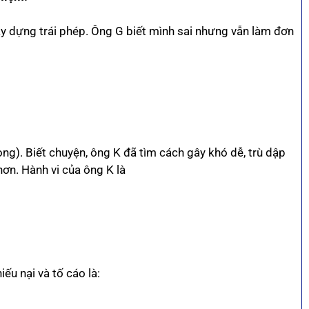
y dựng trái phép. Ông G biết mình sai nhưng vẫn làm đơn
g). Biết chuyện, ông K đã tìm cách gây khó dễ, trù dập
ơn. Hành vi của ông K là
ếu nại và tố cáo là: