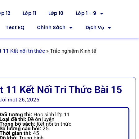
ớp 12
Lớp 11
Lớp 10
Lớp 1 – 9
Test EQ
Chính Sách
Dịch Vụ
 11 Kết nối tri thức
»
Trắc nghiệm Kinh tế
 11 Kết Nối Tri Thức Bài 15
ời một 26, 2025
Đối tượng thi:
Học sinh lớp 11
Loại đề thi:
Đề ôn luyện
Trong bộ sách:
Kết nối tri thức
Số lượng câu hỏi:
25
Thời gian thi:
45
Độ khó:
Trung bình