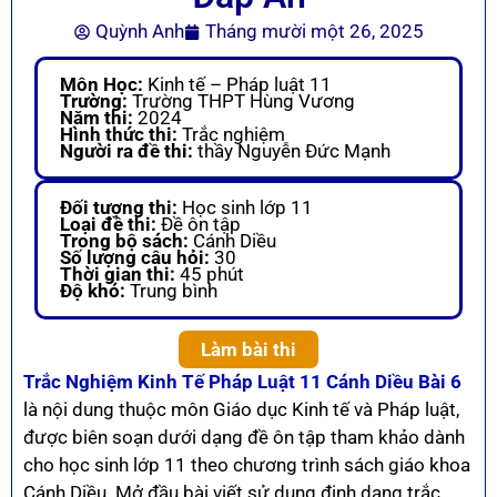
Quỳnh Anh
Tháng mười một 26, 2025
Môn Học:
Kinh tế – Pháp luật 11
Trường:
Trường THPT Hùng Vương
Năm thi:
2024
Hình thức thi:
Trắc nghiệm
Người ra đề thi:
thầy Nguyễn Đức Mạnh
Đối tượng thi:
Học sinh lớp 11
Loại đề thi:
Đề ôn tập
Trong bộ sách:
Cánh Diều
Số lượng câu hỏi:
30
Thời gian thi:
45 phút
Độ khó:
Trung bình
Làm bài thi
Trắc Nghiệm Kinh Tế Pháp Luật 11 Cánh Diều Bài 6
là nội dung thuộc môn Giáo dục Kinh tế và Pháp luật,
được biên soạn dưới dạng đề ôn tập tham khảo dành
cho học sinh lớp 11 theo chương trình sách giáo khoa
Cánh Diều. Mở đầu bài viết sử dụng định dạng trắc