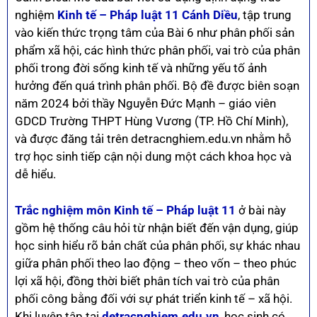
nghiệm
Kinh tế – Pháp luật 11 Cánh Diều
, tập trung
vào kiến thức trọng tâm của Bài 6 như phân phối sản
phẩm xã hội, các hình thức phân phối, vai trò của phân
phối trong đời sống kinh tế và những yếu tố ảnh
hưởng đến quá trình phân phối. Bộ đề được biên soạn
năm 2024 bởi thầy Nguyễn Đức Mạnh – giáo viên
GDCD Trường THPT Hùng Vương (TP. Hồ Chí Minh),
và được đăng tải trên detracnghiem.edu.vn nhằm hỗ
trợ học sinh tiếp cận nội dung một cách khoa học và
dễ hiểu.
Trắc nghiệm môn Kinh tế – Pháp luật 11
ở bài này
gồm hệ thống câu hỏi từ nhận biết đến vận dụng, giúp
học sinh hiểu rõ bản chất của phân phối, sự khác nhau
giữa phân phối theo lao động – theo vốn – theo phúc
lợi xã hội, đồng thời biết phân tích vai trò của phân
phối công bằng đối với sự phát triển kinh tế – xã hội.
Khi luyện tập tại
detracnghiem.edu.vn
, học sinh có