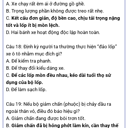
A. Xe chạy rất êm ái ở đường gồ ghề.
B. Trọng lượng phần không được treo rất nhẹ.
C.
Kết cấu đơn giản, độ bền cao, chịu tải trọng nặng
tốt và lốp ít bị mòn lệch.
D. Hai bánh xe hoạt động độc lập hoàn toàn.
Câu 18: Định kỳ người ta thường thực hiện “đảo lốp”
xe ô tô nhằm mục đích gì?
A. Để kiểm tra phanh.
B. Để thay đổi kiểu dáng xe.
C.
Để các lốp mòn đều nhau, kéo dài tuổi thọ sử
dụng của bộ lốp.
D. Để làm sạch lốp.
Câu 19: Nếu bộ giảm chấn (phuộc) bị chảy dầu ra
ngoài thân vỏ, điều đó báo hiệu gì?
A. Giảm chấn đang được bôi trơn tốt.
B.
Giảm chấn đã bị hỏng phớt làm kín, cần thay thế