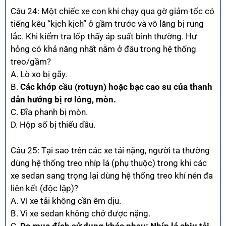
Câu 24: Một chiếc xe con khi chạy qua gờ giảm tốc có
tiếng kêu “kịch kịch” ở gầm trước và vô lăng bị rung
lắc. Khi kiểm tra lốp thấy áp suất bình thường. Hư
hỏng có khả năng nhất nằm ở đâu trong hệ thống
treo/gầm?
A. Lò xo bị gãy.
B.
Các khớp cầu (rotuyn) hoặc bạc cao su của thanh
dẫn hướng bị rơ lỏng, mòn.
C. Đĩa phanh bị mòn.
D. Hộp số bị thiếu dầu.
Câu 25: Tại sao trên các xe tải nặng, người ta thường
dùng hệ thống treo nhíp lá (phụ thuộc) trong khi các
xe sedan sang trọng lại dùng hệ thống treo khí nén đa
liên kết (độc lập)?
A. Vì xe tải không cần êm dịu.
B. Vì xe sedan không chở được nặng.
C.
Do mục đích sử dụng khác nhau: Nhíp lá chịu tải