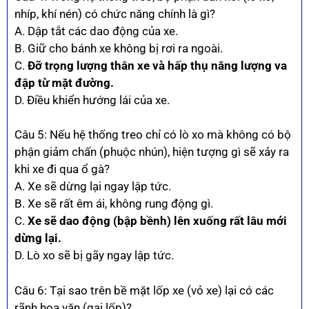
nhíp, khí nén) có chức năng chính là gì?
A. Dập tắt các dao động của xe.
B. Giữ cho bánh xe không bị rơi ra ngoài.
C.
Đỡ trọng lượng thân xe và hấp thụ năng lượng va
đập từ mặt đường.
D. Điều khiển hướng lái của xe.
Câu 5: Nếu hệ thống treo chỉ có lò xo mà không có bộ
phận giảm chấn (phuộc nhún), hiện tượng gì sẽ xảy ra
khi xe đi qua ổ gà?
A. Xe sẽ dừng lại ngay lập tức.
B. Xe sẽ rất êm ái, không rung động gì.
C.
Xe sẽ dao động (bập bềnh) lên xuống rất lâu mới
dừng lại.
D. Lò xo sẽ bị gãy ngay lập tức.
Câu 6: Tại sao trên bề mặt lốp xe (vỏ xe) lại có các
rãnh hoa văn (gai lốp)?