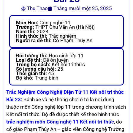
Thu Thao
Tháng mười một 25, 2025
Môn Học:
Công nghệ 11
Trường:
THPT Chu Văn An (Hà Nội)
Năm thi:
2024
Hình thức thi:
Trắc nghiệm
Người ra đề thi:
Cô Phạm Thúy An
Đối tượng thi:
Học sinh lớp 11
Loại đề thi:
Đề ôn luyện
Trong bộ sách:
Kết nối tri thức
Số lượng câu hỏi:
25
Thời gian thi:
45
Độ khó:
Trung bình
Trắc Nghiệm Công Nghệ Điện Tử 11 Kết nối tri thức
Bài 23:
Bánh xe và hệ thống chơi ô tô là nội dung
thuộc môn Công nghệ lớp 11 trong chương trình sách
Kết nối tri thức. Bộ đề được thiết kế theo hình thức
trắc nghiệm môn Công nghệ 11 Kết nối tri thức
, do
cô giáo Phạm Thúy An – giáo viên Công nghệ Trường