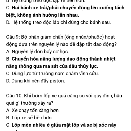
B. Hệ thống treo độc lập rẻ tiền hơn.
C.
Hai bánh xe trái/phải chuyển động lên xuống tách
biệt, không ảnh hưởng lẫn nhau.
D. Hệ thống treo độc lập chỉ dùng cho bánh sau.
Câu 9: Bộ phận giảm chấn (ống nhún/phuộc) hoạt
động dựa trên nguyên lý nào để dập tắt dao động?
A. Nguyên lý đòn bẩy cơ học.
B.
Chuyển hóa năng lượng dao động thành nhiệt
năng thông qua ma sát của dầu thủy lực.
C. Dùng lực từ trường nam châm vĩnh cửu.
D. Dùng khí nén đẩy piston.
Câu 10: Khi bơm lốp xe quá căng so với quy định, hậu
quả gì thường xảy ra?
A. Xe chạy tốn xăng hơn.
B. Lốp xe sẽ bền hơn.
C.
Lốp mòn nhiều ở giữa mặt lốp và xe bị xóc nảy