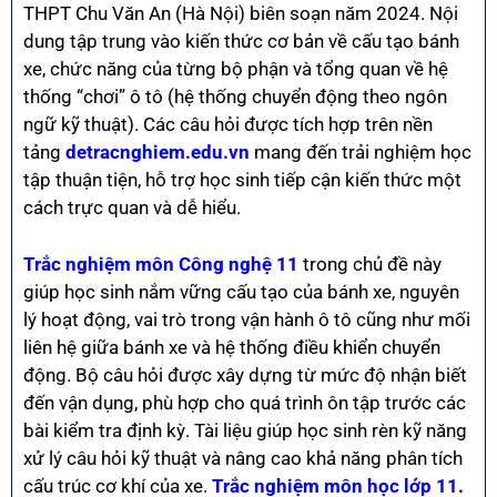
THPT Chu Văn An (Hà Nội) biên soạn năm 2024. Nội
dung tập trung vào kiến thức cơ bản về cấu tạo bánh
xe, chức năng của từng bộ phận và tổng quan về hệ
thống “chơi” ô tô (hệ thống chuyển động theo ngôn
ngữ kỹ thuật). Các câu hỏi được tích hợp trên nền
tảng
detracnghiem.edu.vn
mang đến trải nghiệm học
tập thuận tiện, hỗ trợ học sinh tiếp cận kiến thức một
cách trực quan và dễ hiểu.
Trắc nghiệm môn Công nghệ 11
trong chủ đề này
giúp học sinh nắm vững cấu tạo của bánh xe, nguyên
lý hoạt động, vai trò trong vận hành ô tô cũng như mối
liên hệ giữa bánh xe và hệ thống điều khiển chuyển
động. Bộ câu hỏi được xây dựng từ mức độ nhận biết
đến vận dụng, phù hợp cho quá trình ôn tập trước các
bài kiểm tra định kỳ. Tài liệu giúp học sinh rèn kỹ năng
xử lý câu hỏi kỹ thuật và nâng cao khả năng phân tích
cấu trúc cơ khí của xe.
Trắc nghiệm môn học lớp 11
.