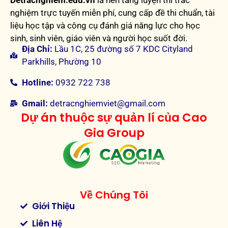
Detracnghiem.edu.vn
là nền tảng luyện thi trắc
nghiệm trực tuyến miễn phí, cung cấp đề thi chuẩn, tài
liệu học tập và công cụ đánh giá năng lực cho học
sinh, sinh viên, giáo viên và người học suốt đời.
Địa Chỉ:
Lầu 1C, 25 đường số 7 KDC Cityland
Parkhills, Phường 10
Hotline:
0932 722 738
Gmail:
detracnghiemviet@gmail.com
Dự án thuộc sự quản lí của Cao
Gia Group
Về Chúng Tôi
Giới Thiệu
Liên Hệ