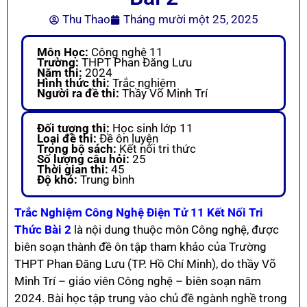
Thu Thao
Tháng mười một 25, 2025
Môn Học:
Công nghệ 11
Trường:
THPT Phan Đăng Lưu
Năm thi:
2024
Hình thức thi:
Trắc nghiệm
Người ra đề thi:
Thầy Võ Minh Trí
Đối tượng thi:
Học sinh lớp 11
Loại đề thi:
Đề ôn luyện
Trong bộ sách:
Kết nối tri thức
Số lượng câu hỏi:
25
Thời gian thi:
45
Độ khó:
Trung bình
Trắc Nghiệm Công Nghệ Điện Tử 11 Kết Nối Tri
Thức Bài 2
là nội dung thuộc môn Công nghệ, được
biên soạn thành đề ôn tập tham khảo của Trường
THPT Phan Đăng Lưu (TP. Hồ Chí Minh), do thầy Võ
Minh Trí – giáo viên Công nghệ – biên soạn năm
2024. Bài học tập trung vào chủ đề ngành nghề trong