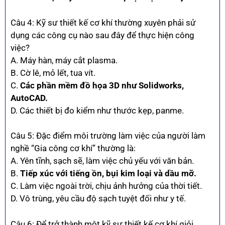
Câu 4: Kỹ sư thiết kế cơ khí thường xuyên phải sử
dụng các công cụ nào sau đây để thực hiện công
việc?
A. Máy hàn, máy cắt plasma.
B. Cờ lê, mỏ lết, tua vít.
C.
Các phần mềm đồ họa 3D như Solidworks,
AutoCAD.
D. Các thiết bị đo kiểm như thước kẹp, panme.
Câu 5: Đặc điểm môi trường làm việc của người làm
nghề “Gia công cơ khí” thường là:
A. Yên tĩnh, sạch sẽ, làm việc chủ yếu với văn bản.
B.
Tiếp xúc với tiếng ồn, bụi kim loại và dầu mỡ.
C. Làm việc ngoài trời, chịu ảnh hưởng của thời tiết.
D. Vô trùng, yêu cầu độ sạch tuyệt đối như y tế.
Câu 6: Để trở thành một kỹ sư thiết kế cơ khí giỏi,