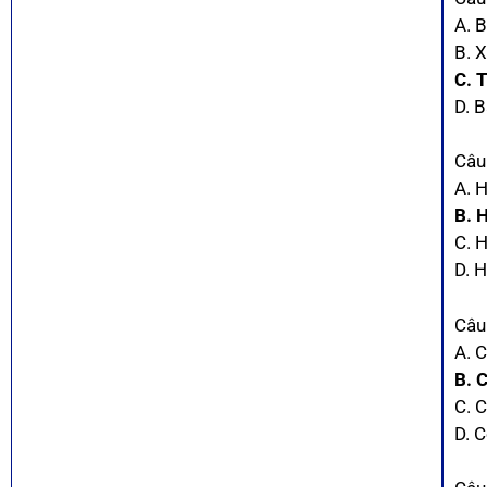
A. 
B. 
C. 
D. 
Câu 
A. H
B. 
C. 
D. 
Câu
A. 
B. 
C. 
D. 