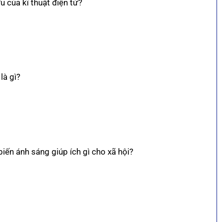
u của kĩ thuật điện tử?
là gì?
iến ánh sáng giúp ích gì cho xã hội?