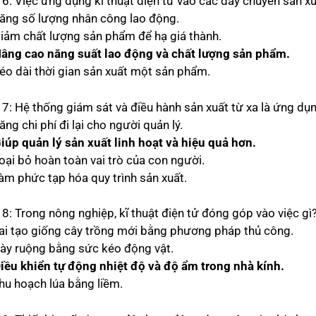
6: Việc ứng dụng kĩ thuật điện tử vào các dây chuyền sản xuấ
Tăng số lượng nhân công lao động.
Giảm chất lượng sản phẩm để hạ giá thành.
Nâng cao năng suất lao động và chất lượng sản phẩm.
Kéo dài thời gian sản xuất một sản phẩm.
 7: Hệ thống giám sát và điều hành sản xuất từ xa là ứng dụ
ăng chi phí đi lại cho người quản lý.
Giúp quản lý sản xuất linh hoạt và hiệu quả hơn.
oại bỏ hoàn toàn vai trò của con người.
Làm phức tạp hóa quy trình sản xuất.
 8: Trong nông nghiệp, kĩ thuật điện tử đóng góp vào việc gì
Lai tạo giống cây trồng mới bằng phương pháp thủ công.
Cày ruộng bằng sức kéo động vật.
Điều khiển tự động nhiệt độ và độ ẩm trong nhà kính.
Thu hoạch lúa bằng liềm.