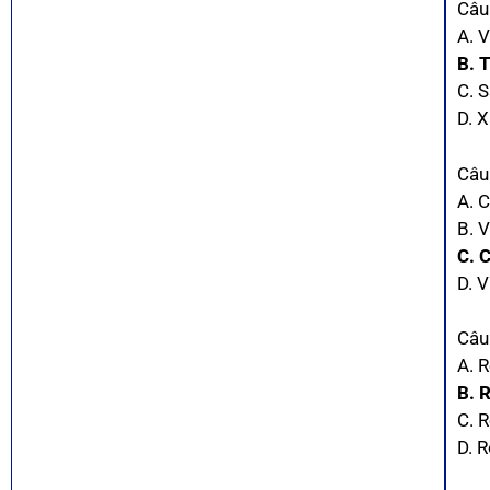
Câu
A. 
B. 
C. 
D. 
Câu 
A. C
B. 
C. 
D. 
Câu 
A. 
B. R
C. 
D. 