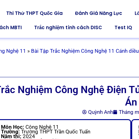
Thi Thử THPT Quốc Gia
Đánh Giá Năng Lực
L
cách MBTI
Trắc nghiệm tính cách DISC
Test IQ
ng Nghệ 11
»
Bài Tập Trắc Nghiệm Công Nghệ 11 Cánh diều
rắc Nghiệm Công Nghệ Điện Tử
Án
Quỳnh Anh
Tháng m
Môn Học:
Công Nghệ 11
Trường:
Trường THPT Trần Quốc Tuấn
Năm thi:
2024