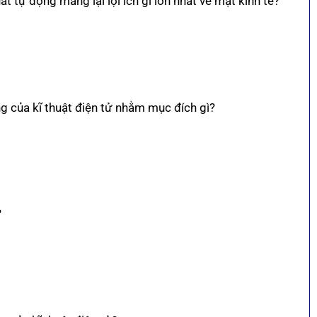
t tự động mang lại lợi ích gì lớn nhất về mặt kinh tế?
ng của kĩ thuật điện tử nhằm mục đích gì?
?