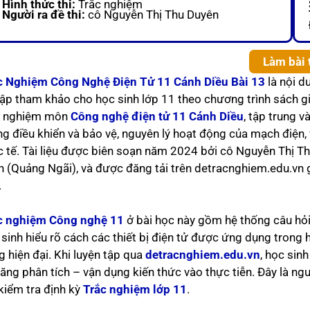
Hình thức thi:
Trắc nghiệm
Người ra đề thi:
cô Nguyễn Thị Thu Duyên
Làm bài 
c Nghiệm Công Nghệ Điện Tử 11 Cánh Diều Bài 13
là nội d
tập tham khảo cho học sinh lớp 11 theo chương trình sách 
c nghiệm môn
Công nghệ điện tử 11 Cánh Diều
, tập trung v
ng điều khiển và bảo vệ, nguyên lý hoạt động của mạch điện, 
c tế. Tài liệu được biên soạn năm 2024 bởi cô Nguyễn Thị 
n (Quảng Ngãi), và được đăng tải trên detracnghiem.edu.vn 
.
c nghiệm Công nghệ 11
ở bài học này gồm hệ thống câu hỏi
 sinh hiểu rõ cách các thiết bị điện tử được ứng dụng trong 
g hiện đại. Khi luyện tập qua
detracnghiem.edu.vn
, học sinh
ăng phân tích – vận dụng kiến thức vào thực tiễn. Đây là nguồ
 kiểm tra định kỳ
Trắc nghiệm lớp 11
.