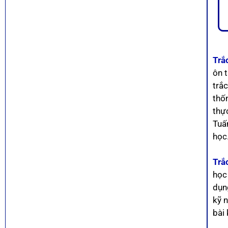
Trắ
ôn 
trắ
thố
thự
Tuấ
học
Trắ
học
dụn
kỹ n
bài