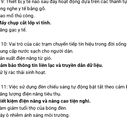
9: Thiết bị y tế nào sau đây hoạt động dựa trên các thành tự
Ống nghe y tế bằng gỗ.
Dao mổ thủ công.
Máy chụp cắt lớp vi tính.
ăng gạc y tế.
10: Vai trò của các trạm chuyển tiếp tín hiệu trong đời sống 
Cung cấp nước sạch cho người dân.
ản xuất điện năng từ gió.
Đảm bảo thông tin liên lạc và truyền dẫn dữ liệu.
ử lý rác thải sinh hoạt.
 11: Việc sử dụng đèn chiếu sáng tự động bật tắt theo cảm b
Tăng lượng điện năng tiêu thụ.
Tiết kiệm điện năng và nâng cao tiện nghi.
Làm giảm tuổi thọ của bóng đèn.
Gây ô nhiễm ánh sáng môi trường.