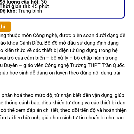
Số lượng câu hỏi:
30
Thời gian thi:
45 phút
Độ khó:
Trung bình
thi
ung thuộc môn Công nghệ, được biên soạn dưới dạng đề
giáo khoa Cánh Diều. Bộ đề mở đầu sử dụng định dạng
ào kiến thức về các thiết bị điện tử ứng dụng trong hệ
vai trò của cảm biến – bộ xử lý – bộ chấp hành trong
Thu Duyên – giáo viên Công nghệ Trường THPT Trần Quốc
giúp học sinh dễ dàng ôn luyện theo đúng nội dung bài
 phân hoá theo mức độ, từ nhận biết đến vận dụng, giúp
hệ thống cảnh báo, điều khiển tự động và các thiết bị dân
 có thể xem đáp án chi tiết, theo dõi tiến độ và hoàn thiện
n tài liệu hữu ích, giúp học sinh tự tin chuẩn bị cho các