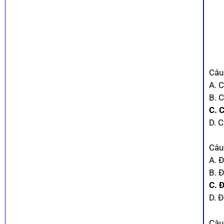
Câu 
A. C
B. C
C. C
D. 
Câu 
A. 
B. Đ
C. 
D. Đ
Câu 