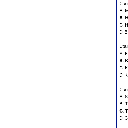
Câu
A. 
B. 
C. 
D. 
Câu 
A. 
B. 
C. K
D. 
Câu
A. 
B. T
C. 
D. 