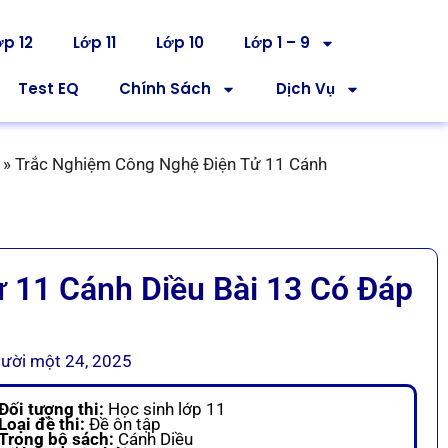
ớp 12
Lớp 11
Lớp 10
Lớp 1 – 9
Test EQ
Chính Sách
Dịch Vụ
»
Trắc Nghiệm Công Nghệ Điện Tử 11 Cánh
 11 Cánh Diều Bài 13 Có Đáp
ười một 24, 2025
Đối tượng thi:
Học sinh lớp 11
Loại đề thi:
Đề ôn tập
Trong bộ sách:
Cánh Diều