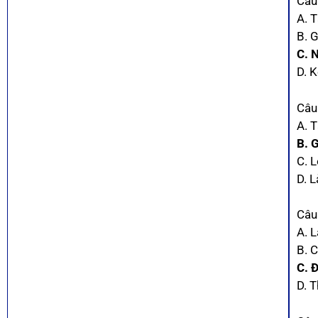
Câu 
A. 
B. 
C. 
D. 
Câu
A. T
B. 
C. L
D. 
Câu
A. 
B. 
C. 
D. 