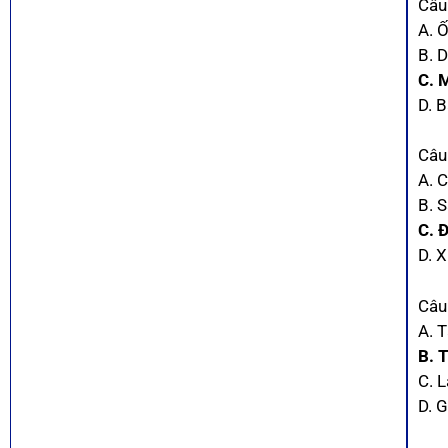
Câu 
A. 
B. 
C. 
D. B
Câu 
A. 
B. S
C. 
D. X
Câu
A. 
B. 
C. 
D. 