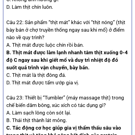
D. Làm thịt chín luôn.
Câu 22: Sản phẩm “thịt mát” khác với “thịt nóng” (thịt
bày bán ở chợ truyền thống ngay sau khi mổ) ở điểm
nào về quy trình?
A. Thịt mát được luộc chín rồi bán.
B. Thịt mát được làm lạnh nhanh tâm thịt xuống 0-4
độ C ngay sau khi giết mổ và duy trì nhiệt độ đó
suốt quá trình vận chuyển, bày bán.
C. Thịt mát là thịt đông đá.
D. Thịt mát được tẩm ướp gia vị.
Câu 23: Thiết bị “Tumbler” (máy massage thịt) trong
chế biến dăm bông, xúc xích có tác dụng gì?
A. Làm sạch lông còn sót lại.
B. Thái thịt thành lát mỏng.
C. Tác động cơ học giúp gia vị thẩm thấu sâu vào