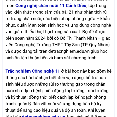
môn
Công nghệ chăn nuôi 11 Cánh Diều
, tập trung
vào kiến thức trọng tâm của bài 21 như phân tích rủi
ro trong chăn nuôi, các biện pháp phòng ngừa – khắc
phục, quản lý an toàn sinh học và ứng dụng công nghệ
vào giảm thiểu thiệt hại trong sản xuất. Bộ đề được
biên soạn năm 2024 bởi cô Đỗ Thị Thanh Nhàn – giáo
viên Công nghệ Trường THPT Tây Sơn (TP. Quy Nhơn),
và được đăng tải trên detracnghiem.edu.vn giúp học
sinh ôn tập thuận tiện và bám sát chương trình.
Trắc nghiệm Công nghệ 11
ở bài học này bao gồm hệ
thống câu hỏi từ nhận biết đến vận dụng, hỗ trợ học
sinh hiểu được những rủi ro thường gặp trong chăn
nuôi như dịch bệnh, biến động thị trường, môi trường
và kỹ thuật; đồng thời biết cách lập kế hoạch phòng
tránh, quản lý đàn vật nuôi và ứng dụng tiến bộ kỹ
thuật để nâng cao hiệu quả và độ an toàn. Khi luyện
tập trên
detracnghiem.edu.vn
, học sinh có thể xem