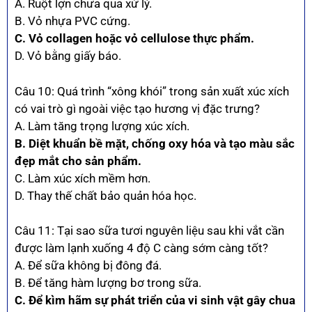
A. Ruột lợn chưa qua xử lý.
B. Vỏ nhựa PVC cứng.
C. Vỏ collagen hoặc vỏ cellulose thực phẩm.
D. Vỏ bằng giấy báo.
Câu 10: Quá trình “xông khói” trong sản xuất xúc xích
có vai trò gì ngoài việc tạo hương vị đặc trưng?
A. Làm tăng trọng lượng xúc xích.
B. Diệt khuẩn bề mặt, chống oxy hóa và tạo màu sắc
đẹp mắt cho sản phẩm.
C. Làm xúc xích mềm hơn.
D. Thay thế chất bảo quản hóa học.
Câu 11: Tại sao sữa tươi nguyên liệu sau khi vắt cần
được làm lạnh xuống 4 độ C càng sớm càng tốt?
A. Để sữa không bị đông đá.
B. Để tăng hàm lượng bơ trong sữa.
C. Để kìm hãm sự phát triển của vi sinh vật gây chua