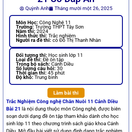
Quỳnh Anh
Tháng mười một 26, 2025
Môn Học:
Công Nghệ 11
Trường:
Trường THPT Tây Sơn
Năm thi:
2024
Hình thức thi:
Trắc nghiệm
Người ra đề thi:
cô Đỗ Thị Thanh Nhàn
Đối tượng thi:
Học sinh lớp 11
Loại đề thi:
Đề ôn tập
Trong bộ sách:
Cánh Diều
Số lượng câu hỏi:
30
Thời gian thi:
45 phút
Độ khó:
Trung bình
Làm bài thi
Trắc Nghiệm Công nghệ Chăn Nuôi 11 Cánh Diều
Bài 21
là nội dung thuộc môn Công nghệ, được biên
soạn dưới dạng đề ôn tập tham khảo dành cho học
sinh lớp 11 theo chương trình sách giáo khoa Cánh
Diều. Mở đầu bài viết sử dụng định dạng trắc nghiệm