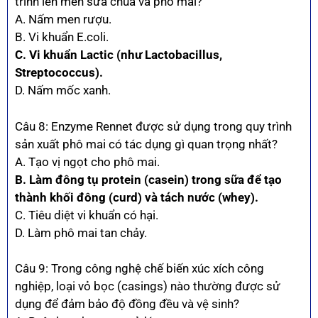
trình lên men sữa chua và phô mai?
A. Nấm men rượu.
B. Vi khuẩn E.coli.
C. Vi khuẩn Lactic (như Lactobacillus,
Streptococcus).
D. Nấm mốc xanh.
Câu 8: Enzyme Rennet được sử dụng trong quy trình
sản xuất phô mai có tác dụng gì quan trọng nhất?
A. Tạo vị ngọt cho phô mai.
B. Làm đông tụ protein (casein) trong sữa để tạo
thành khối đông (curd) và tách nước (whey).
C. Tiêu diệt vi khuẩn có hại.
D. Làm phô mai tan chảy.
Câu 9: Trong công nghệ chế biến xúc xích công
nghiệp, loại vỏ bọc (casings) nào thường được sử
dụng để đảm bảo độ đồng đều và vệ sinh?