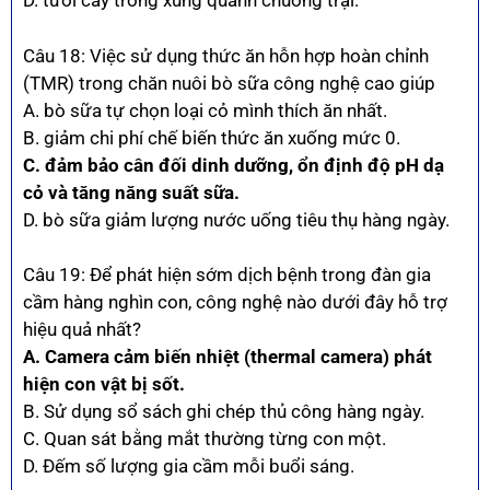
D. tưới cây trồng xung quanh chuồng trại.
Câu 18: Việc sử dụng thức ăn hỗn hợp hoàn chỉnh
(TMR) trong chăn nuôi bò sữa công nghệ cao giúp
A. bò sữa tự chọn loại cỏ mình thích ăn nhất.
B. giảm chi phí chế biến thức ăn xuống mức 0.
C. đảm bảo cân đối dinh dưỡng, ổn định độ pH dạ
cỏ và tăng năng suất sữa.
D. bò sữa giảm lượng nước uống tiêu thụ hàng ngày.
Câu 19: Để phát hiện sớm dịch bệnh trong đàn gia
cầm hàng nghìn con, công nghệ nào dưới đây hỗ trợ
hiệu quả nhất?
A. Camera cảm biến nhiệt (thermal camera) phát
hiện con vật bị sốt.
B. Sử dụng sổ sách ghi chép thủ công hàng ngày.
C. Quan sát bằng mắt thường từng con một.
D. Đếm số lượng gia cầm mỗi buổi sáng.