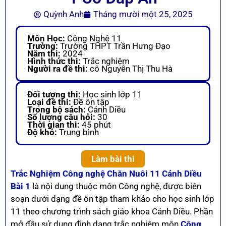
Quỳnh Anh
Tháng mười một 25, 2025
Môn Học:
Công Nghệ 11
Trường:
Trường THPT Trần Hưng Đạo
Năm thi:
2024
Hình thức thi:
Trắc nghiệm
Người ra đề thi:
cô Nguyễn Thị Thu Hà
Đối tượng thi:
Học sinh lớp 11
Loại đề thi:
Đề ôn tập
Trong bộ sách:
Cánh Diều
Số lượng câu hỏi:
30
Thời gian thi:
45 phút
Độ khó:
Trung bình
Làm bài thi
Trắc Nghiệm Công nghệ Chăn Nuôi 11 Cánh Diều
Bài 1
là nội dung thuộc môn Công nghệ, được biên
soạn dưới dạng đề ôn tập tham khảo cho học sinh lớp
11 theo chương trình sách giáo khoa Cánh Diều. Phần
mở đầu sử dụng định dạng trắc nghiệm môn
Công