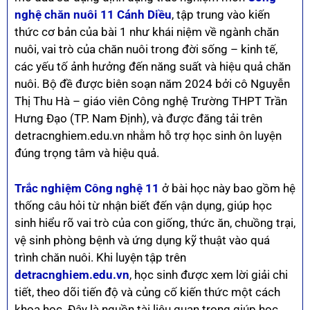
nghệ chăn nuôi 11 Cánh Diều
, tập trung vào kiến
thức cơ bản của bài 1 như khái niệm về ngành chăn
nuôi, vai trò của chăn nuôi trong đời sống – kinh tế,
các yếu tố ảnh hưởng đến năng suất và hiệu quả chăn
nuôi. Bộ đề được biên soạn năm 2024 bởi cô Nguyễn
Thị Thu Hà – giáo viên Công nghệ Trường THPT Trần
Hưng Đạo (TP. Nam Định), và được đăng tải trên
detracnghiem.edu.vn nhằm hỗ trợ học sinh ôn luyện
đúng trọng tâm và hiệu quả.
Trắc nghiệm Công nghệ 11
ở bài học này bao gồm hệ
thống câu hỏi từ nhận biết đến vận dụng, giúp học
sinh hiểu rõ vai trò của con giống, thức ăn, chuồng trại,
vệ sinh phòng bệnh và ứng dụng kỹ thuật vào quá
trình chăn nuôi. Khi luyện tập trên
detracnghiem.edu.vn
, học sinh được xem lời giải chi
tiết, theo dõi tiến độ và củng cố kiến thức một cách
khoa học. Đây là nguồn tài liệu quan trọng giúp học