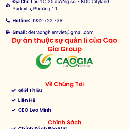
Địa Chỉ:
Lầu 1C, 25 đường số 7 KDC Cityland
Parkhills, Phường 10
Hotline:
0932 722 738
Gmail:
detracnghiemviet@gmail.com
Dự án thuộc sự quản lí của Cao
Gia Group
Về Chúng Tôi
Giới Thiệu
Liên Hệ
CEO Leo Minh
Chính Sách
Chính Sách Bảo Mật