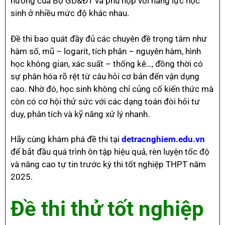
hướng của Bộ GD&ĐT và phù hợp với năng lực học
sinh ở nhiều mức độ khác nhau.
Đề thi bao quát đầy đủ các chuyên đề trọng tâm như
hàm số, mũ – logarit, tích phân – nguyên hàm, hình
học không gian, xác suất – thống kê…, đồng thời có
sự phân hóa rõ rệt từ câu hỏi cơ bản đến vận dụng
cao. Nhờ đó, học sinh không chỉ củng cố kiến thức mà
còn có cơ hội thử sức với các dạng toán đòi hỏi tư
duy, phân tích và kỹ năng xử lý nhanh.
Hãy cùng khám phá đề thi tại
detracnghiem.edu.vn
để bắt đầu quá trình ôn tập hiệu quả, rèn luyện tốc độ
và nâng cao tự tin trước kỳ thi tốt nghiệp THPT năm
2025.
Đề thi thử tốt nghiệp