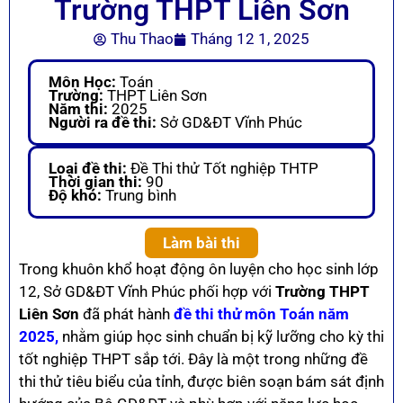
Trường THPT Liễn Sơn
Thu Thao
Tháng 12 1, 2025
Môn Học:
Toán
Trường:
THPT Liên Sơn
Năm thi:
2025
Người ra đề thi:
Sở GD&ĐT Vĩnh Phúc
Loại đề thi:
Đề Thi thử Tốt nghiệp THTP
Thời gian thi:
90
Độ khó:
Trung bình
Làm bài thi
Trong khuôn khổ hoạt động ôn luyện cho học sinh lớp
12, Sở GD&ĐT Vĩnh Phúc phối hợp với
Trường THPT
Liên Sơn
đã phát hành
đề thi thử môn Toán năm
2025,
nhằm giúp học sinh chuẩn bị kỹ lưỡng cho kỳ thi
tốt nghiệp THPT sắp tới. Đây là một trong những đề
thi thử tiêu biểu của tỉnh, được biên soạn bám sát định